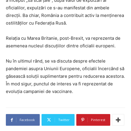
a început „să scârțâie”, după valul de expulzări al
oficialilor, expulzări ce s-au manifestat din ambele
direcții. Ba chiar, România a contribuit activ la menținerea
ostilităților cu Federația Rusă.
Relația cu Marea Britanie, post-Brexit, va reprezenta de
asemenea nucleul discuțiilor dintre oficialii europeni.
Nu în ultimul rând, se va discuta despre efectele
pandemiei asupra Uniunii Europene, oficialii încercând să
găsească soluții suplimentare pentru reducerea acestora.
În mod sigur, punctul de interes va fi reprezentat de
evoluția campaniei de vaccinare.
Facebook
Twitter
Pinterest