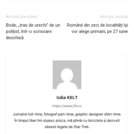
Articolul precedent
Articolul următor
Bode, „tras de urechi” de un
Românii din zeci de localități își
polițist, într-o scrisoare
vor alege primarii, pe 27 iunie
deschisă
Iulia KELT
https://www.Zin.ro
Jurnalist full-time, fotograf part-time, graphic designer sfert-time.
În timpul liber îmi slujesc pisica, mă plimb cu bicicleta și dezvolt
obsesii legate de Star Trek.