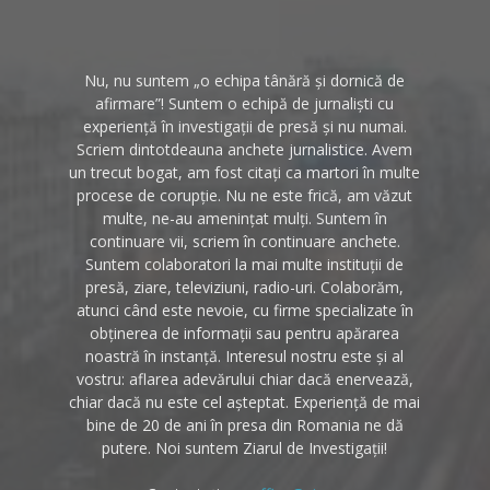
Nu, nu suntem „o echipa tânără și dornică de
afirmare”! Suntem o echipă de jurnaliști cu
experiență în investigații de presă și nu numai.
Scriem dintotdeauna anchete jurnalistice. Avem
un trecut bogat, am fost citați ca martori în multe
procese de corupție. Nu ne este frică, am văzut
multe, ne-au amenințat mulți. Suntem în
continuare vii, scriem în continuare anchete.
Suntem colaboratori la mai multe instituții de
presă, ziare, televiziuni, radio-uri. Colaborăm,
atunci când este nevoie, cu firme specializate în
obținerea de informații sau pentru apărarea
noastră în instanță. Interesul nostru este și al
vostru: aflarea adevărului chiar dacă enervează,
chiar dacă nu este cel așteptat. Experiență de mai
bine de 20 de ani în presa din Romania ne dă
putere. Noi suntem Ziarul de Investigații!