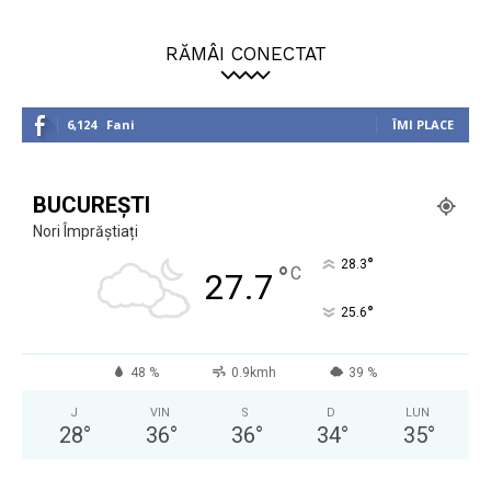
RĂMÂI CONECTAT
6,124
Fani
ÎMI PLACE
BUCUREȘTI
Nori Împrăștiați
°
28.3
°
C
27.7
°
25.6
48 %
0.9kmh
39 %
J
VIN
S
D
LUN
28
°
36
°
36
°
34
°
35
°