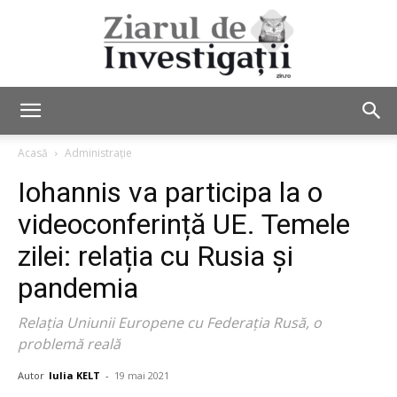
Ziarul
Acasă
Administrație
Iohannis va participa la o
de
videoconferință UE. Temele
zilei: relația cu Rusia și
pandemia
Investigații
Relația Uniunii Europene cu Federația Rusă, o
problemă reală
Autor
Iulia KELT
-
19 mai 2021