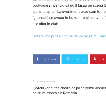
bodyguarzii pentru că nu îl lăsau pe scenă l
ajuns la spital. La eveniment erau cam toți c
își scoată ce aveau în buzunare și ce aveau 
s-a aflat în club.
Șoferii vor putea circula de joi pe primii k
Facebook
Twitter
Pin
Articolul precedent
Șoferii vor putea circula de joi pe primii kilomet
de drum expres din România