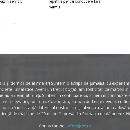
buz în serviciu
repetiție pentru conducere fără
permis
ă și dornică de afirmare”! Suntem o echipă de jurnaliști cu experiență 
hete jurnalistice. Avem un trecut bogat, am fost citați ca martori î
ne-au amenințat mulți. Suntem în continuare vii, scriem în continuare
ziare, televiziuni, radio-uri. Colaborăm, atunci când este nevoie, cu fi
noastră în instanță. Interesul nostru este și al vostru: aflarea adevăr
riență de mai bine de 20 de ani în presa din Romania ne dă putere. No
Contactați-ne:
office@zin.ro