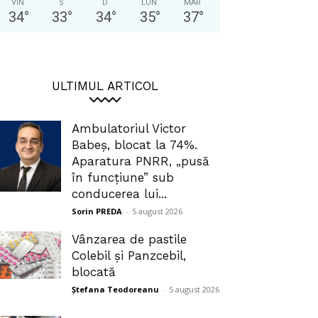
VIN
S
D
LUN
MAR
34
°
33
°
34
°
35
°
37
°
ULTIMUL ARTICOL
Ambulatoriul Victor
Babeș, blocat la 74%.
Aparatura PNRR, „pusă
în funcțiune” sub
conducerea lui...
Sorin PREDA
-
5 august 2026
Vânzarea de pastile
Colebil și Panzcebil,
blocată
Ștefana Teodoreanu
-
5 august 2026