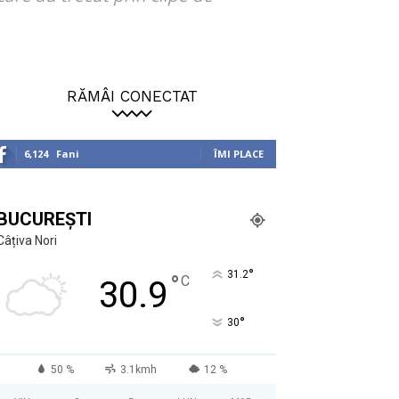
RĂMÂI CONECTAT
6,124
Fani
ÎMI PLACE
BUCUREȘTI
Câțiva Nori
°
31.2
°
C
30.9
°
30
50 %
3.1kmh
12 %