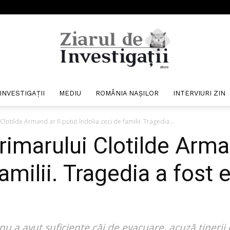
INVESTIGAȚII
MEDIU
ROMÂNIA NAȘILOR
INTERVIURI ZIN
Ziarul
otilde Armand ar fi putut îndolia zeci de familii. Tragedia...
imarului Clotilde Arman
familii. Tragedia a fost 
de
nu a avut suficiente căi de evacuare, acuză tinerii 