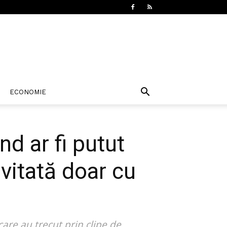
ECONOMIE
d ar fi putut
evitată doar cu
care au trecut prin clipe de