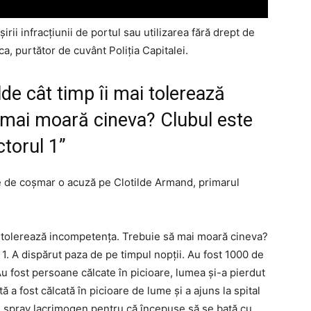
rii infracţiunii de portul sau utilizarea fără drept de
a, purtător de cuvânt Poliţia Capitalei.
lde cât timp îi mai tolerează
 mai moară cineva? Clubul este
ctorul 1”
pte de coşmar o acuză pe Clotilde Armand, primarul
ai tolerează incompetența. Trebuie să mai moară cineva?
 1. A dispărut paza de pe timpul nopții. Au fost 1000 de
u fost persoane călcate în picioare, lumea și-a pierdut
ă a fost călcată în picioare de lume și a ajuns la spital
cu spray lacrimogen pentru că începuse să se bată cu