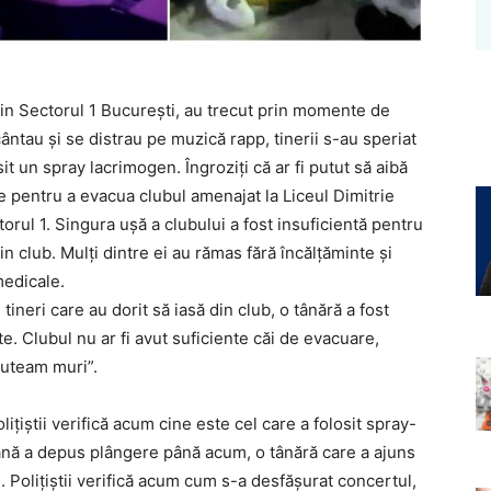
 din Sectorul 1 Bucureşti, au trecut prin momente de
ntau și se distrau pe muzică rapp, tinerii s-au speriat
it un spray lacrimogen. Îngroziți că ar fi putut să aibă
re pentru a evacua clubul amenajat la Liceul Dimitrie
torul 1. Singura uşă a clubului a fost insuficientă pentru
in club. Mulţi dintre ei au rămas fără încălţăminte şi
medicale.
ineri care au dorit să iasă din club, o tânără a fost
te. Clubul nu ar fi avut suficiente căi de evacuare,
puteam muri”.
iţiştii verifică acum cine este cel care a folosit spray-
ană a depus plângere până acum, o tânără care a ajuns
. Poliţiştii verifică acum cum s-a desfăşurat concertul,