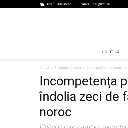
C
30.9
vineri, 7 august 2026
București
POLITICĂ
Acasă
România Nașilor
Incompetența primarului Cl
Incompetența pr
îndolia zeci de 
noroc
Clubul în care a avut loc concertul 