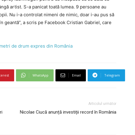
ângă artist. S-a panicat toată lumea. 9 persoane au
opii. Nu i-a controlat nimeni de nimic, doar i-au pus să
în geantă”, a scris pe Facebook Cristian Gabriel, care
ilometri de drum expres din România
terest
WhatsApp
Email
Telegram
Articolul următor
ri
Nicolae Ciucă anunță investiții record în România