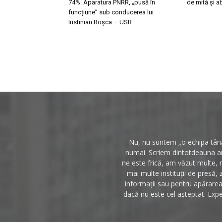
74%. Aparatura PNRR, „pusă în
de mită și a
funcțiune” sub conducerea lui
Iustinian Roșca – USR
Nu, nu suntem „o echipa tânăr
numai. Scriem dintotdeauna anc
ne este frică, am văzut multe, 
mai multe instituții de presă, 
informații sau pentru apărarea 
dacă nu este cel așteptat. Expe