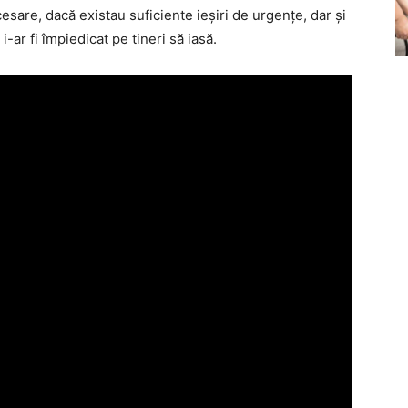
esare, dacă existau suficiente ieşiri de urgenţe, dar şi
-ar fi împiedicat pe tineri să iasă.