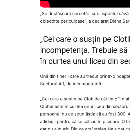
„Se desfăşoară cercetări sub aspectul săvârşi
obiecthte periculoase”, a declarat Diana Sarc
„Cei care o susțin pe Cloti
incompetența. Trebuie să
în curtea unui liceu din se
Unii din tinerii care au trecut printr-o noa
Sectorului 1, de incompetență.
„Cei care o susțin pe Clotilde cât timp îi m
Clubul este în curtea unui liceu din sectorul
persoane, nu ce spun ăștia că au fost 300. A
adidașii pentru că se călcau în picioare. O fat
dar nu a murit. Din ce am înțeles ăla a dat 