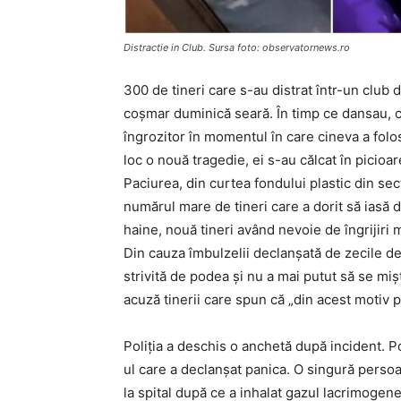
Distractie in Club. Sursa foto: observatornews.ro
300 de tineri care s-au distrat într-un club
coșmar duminică seară. În timp ce dansau, câ
îngrozitor în momentul în care cineva a folos
loc o nouă tragedie, ei s-au călcat în picioa
Paciurea, din curtea fondului plastic din sec
numărul mare de tineri care a dorit să iasă d
haine, nouă tineri având nevoie de îngrijiri 
Din cauza îmbulzelii declanșată de zecile de t
strivită de podea şi nu a mai putut să se miș
acuză tinerii care spun că „din acest motiv 
Poliţia a deschis o anchetă după incident. Pol
ul care a declanşat panica. O singură perso
la spital după ce a inhalat gazul lacrimogene