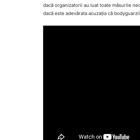
dacă organizatorii au luat toate măsurile nec
dacă este adevărata acuzaţia că bodyguarzii i