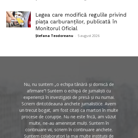
Legea care modifică regulile privind
piața carburanților, publicată în
Monitorul Oficial
Ștefana Teodoreanu
-
5 august 2026
Nu, nu suntem „o echipa tânără și dornică de
afirmare”! Suntem o echipă de jurnaliști cu
experiență în investigații de presă și nu numai.
Scriem dintotdeauna anchete jurnalistice. Avem
un trecut bogat, am fost citați ca martori în multe
procese de corupție. Nu ne este frică, am văzut
multe, ne-au amenințat mulți. Suntem în
continuare vii, scriem în continuare anchete.
Suntem colaboratori la mai multe instituții de