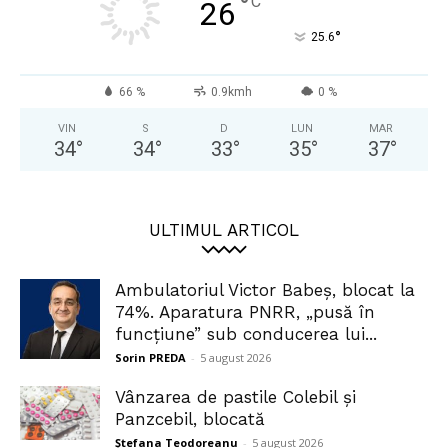
°
C
26
°
25.6
66 %
0.9kmh
0 %
VIN
S
D
LUN
MAR
34
°
34
°
33
°
35
°
37
°
ULTIMUL ARTICOL
Ambulatoriul Victor Babeș, blocat la
74%. Aparatura PNRR, „pusă în
funcțiune” sub conducerea lui...
Sorin PREDA
-
5 august 2026
Vânzarea de pastile Colebil și
Panzcebil, blocată
Ștefana Teodoreanu
-
5 august 2026