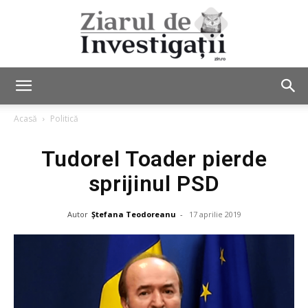
Ziarul
Acasă
Politică
Tudorel Toader pierde
de
sprijinul PSD
Autor
Ștefana Teodoreanu
-
17 aprilie 2019
Investigații