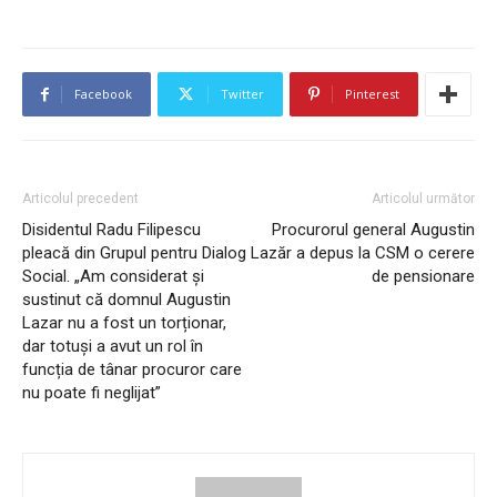
Facebook
Twitter
Pinterest
Articolul precedent
Articolul următor
Disidentul Radu Filipescu
Procurorul general Augustin
pleacă din Grupul pentru Dialog
Lazăr a depus la CSM o cerere
Social. „Am considerat și
de pensionare
sustinut că domnul Augustin
Lazar nu a fost un torționar,
dar totuși a avut un rol în
funcția de tânar procuror care
nu poate fi neglijat”