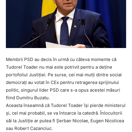
Membrii PSD au decis în urmă cu câteva momente că
Tudorel Toader nu mai este potrivit pentru a deține
portofoliul Justiției. Pe surse, cei mai mulți dintre social
democrați au votat în CEx pentru retragerea sprijinului
politic, singurul lider PSD care s-a opus acestei măsuri
fiind Dumitru Buzatu.
Aceasta înseamnă că Tudorel Toader își pierde ministerul
și, cel mai probabil, se va întoarce la catedră. Înlocuitorii
săi la Justiție ar putea fi Șerban Nicolae, Eugen Nicolicea
sau Robert Cazanciuc.