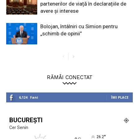
partenerilor de viață în declarațiile de
avere și interese
Bolojan, întâlniri cu Simion pentru
„schimb de opinii”
RĂMÂI CONECTAT
6,124
Fani
ÎMI PLACE
BUCUREȘTI
Cer Senin
°
26.2