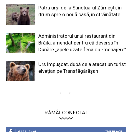
Patru urși de la Sanctuarul Zărnești, în
drum spre o nouă casă, în străinătate
Administratorul unui restaurant din
Brăila, amendat pentru că deversa în
Dunăre „apele uzate fecaloid-menajere”
Urs împușcat, după ce a atacat un turist
elvețian pe Transfăgărășan
RĂMÂI CONECTAT
6,124
Fani
ÎMI PLACE