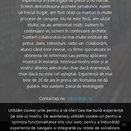
experiență în investigații de presă și nu numai.
Scriem dintotdeauna anchete jurnalistice. Avem
un trecut bogat, am fost citați ca martori în multe
procese de corupție. Nu ne este frică, am văzut
multe, ne-au amenințat mulți. Suntem în
continuare vii, scriem în continuare anchete.
Suntem colaboratori la mai multe instituții de
presă, ziare, televiziuni, radio-uri. Colaborăm,
atunci când este nevoie, cu firme specializate în
obținerea de informații sau pentru apărarea
noastră în instanță. Interesul nostru este și al
vostru: aflarea adevărului chiar dacă enervează,
chiar dacă nu este cel așteptat. Experiență de mai
bine de 20 de ani în presa din Romania ne dă
putere. Noi suntem Ziarul de Investigații!
Contactați-ne:
office@zin.ro
Utilizăm cookie-urile pentru a vă oferi cea mai bună experiență
pe site-ul nostru. De asemenea, utilizăm cookie-uri pentru a
optimiza funcţionalitatea site-ului web, pentru a îmbunătăţi
experienţa de navigare si integrarile cu reţele de socializare.
Despre noi
Politica cookies
Contact