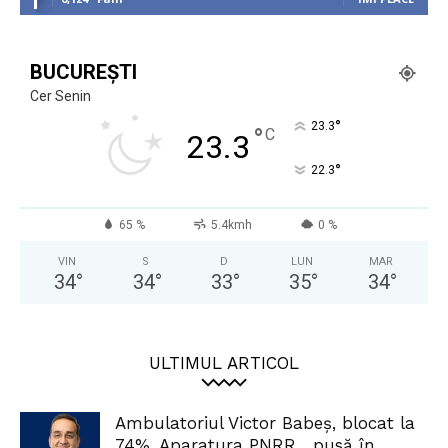
BUCUREȘTI
Cer Senin
°
23.3
°
C
23.3
°
22.3
65 %
5.4kmh
0 %
VIN
S
D
LUN
MAR
34
°
34
°
33
°
35
°
34
°
ULTIMUL ARTICOL
Ambulatoriul Victor Babeș, blocat la
74%. Aparatura PNRR, „pusă în