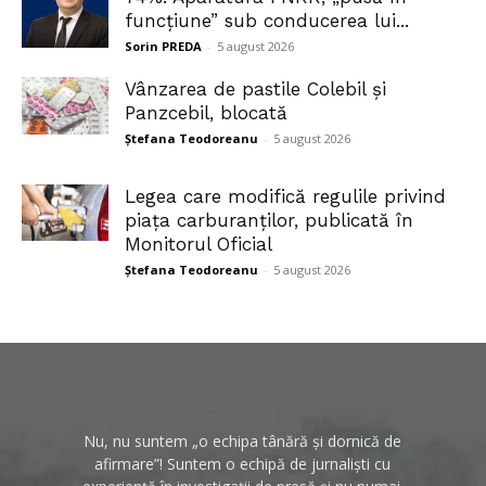
funcțiune” sub conducerea lui...
Sorin PREDA
-
5 august 2026
Vânzarea de pastile Colebil și
Panzcebil, blocată
Ștefana Teodoreanu
-
5 august 2026
Legea care modifică regulile privind
piața carburanților, publicată în
Monitorul Oficial
Ștefana Teodoreanu
-
5 august 2026
Nu, nu suntem „o echipa tânără și dornică de
afirmare”! Suntem o echipă de jurnaliști cu