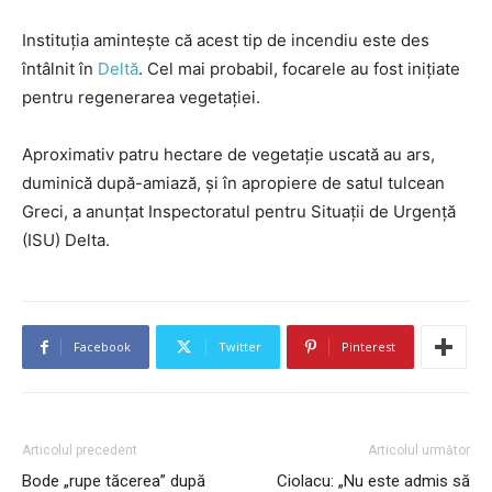
Instituţia aminteşte că acest tip de incendiu este des
întâlnit în
Deltă
. Cel mai probabil, focarele au fost iniţiate
pentru regenerarea vegetaţiei.
Aproximativ patru hectare de vegetaţie uscată au ars,
duminică după-amiază, și în apropiere de satul tulcean
Greci, a anunţat Inspectoratul pentru Situaţii de Urgenţă
(ISU) Delta.
Facebook
Twitter
Pinterest
Articolul precedent
Articolul următor
Bode „rupe tăcerea” după
Ciolacu: „Nu este admis să