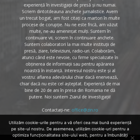
experiență în investigații de presă și nu numai.
Scriem dintotdeauna anchete jurnalistice. Avem
un trecut bogat, am fost citați ca martori în multe
procese de corupție. Nu ne este frică, am văzut
multe, ne-au amenințat mulți. Suntem în
continuare vii, scriem în continuare anchete.
Suntem colaboratori la mai multe instituții de
presă, ziare, televiziuni, radio-uri. Colaborăm,
atunci când este nevoie, cu firme specializate în
obținerea de informații sau pentru apărarea
noastră în instanță. Interesul nostru este și al
vostru: aflarea adevărului chiar dacă enervează,
chiar dacă nu este cel așteptat. Experiență de mai
bine de 20 de ani în presa din Romania ne dă
putere. Noi suntem Ziarul de Investigații!
Contactați-ne:
office@zin.ro
Utilizăm cookie-urile pentru a vă oferi cea mai bună experiență
pe site-ul nostru. De asemenea, utilizăm cookie-uri pentru a
optimiza funcţionalitatea site-ului web, pentru a îmbunătăţi