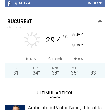
6,124
Fani
ÎMI PLACE
BUCUREȘTI
Cer Senin
°
29.4
°
C
29.4
°
29.4
40 %
1.8kmh
0 %
D
LUN
MAR
MIE
J
31
°
34
°
38
°
35
°
33
°
ULTIMUL ARTICOL
Ambulatoriul Victor Babeș, blocat la