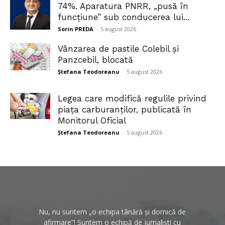
74%. Aparatura PNRR, „pusă în
funcțiune” sub conducerea lui...
Sorin PREDA
-
5 august 2026
Vânzarea de pastile Colebil și
Panzcebil, blocată
Ștefana Teodoreanu
-
5 august 2026
Legea care modifică regulile privind
piața carburanților, publicată în
Monitorul Oficial
Ștefana Teodoreanu
-
5 august 2026
Nu, nu suntem „o echipa tânără și dornică de
afirmare”! Suntem o echipă de jurnaliști cu