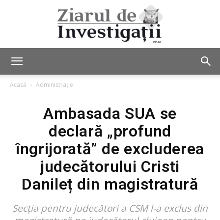
Ziarul
Acasă
Administrație
Ambasada SUA se
de
declară „profund
îngrijorată” de excluderea
Investigații
judecătorului Cristi
Danileț din magistratură
Secţia pentru judecători a CSM l-a exclus din