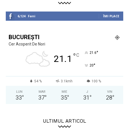
6,124
Fani
ÎMI PLACE
BUCUREȘTI
Cer Acoperit De Nori
°
21.6
°
C
21.1
°
20
54 %
3.1kmh
100 %
LUN
MAR
MIE
J
VIN
33
°
37
°
35
°
31
°
28
°
ULTIMUL ARTICOL