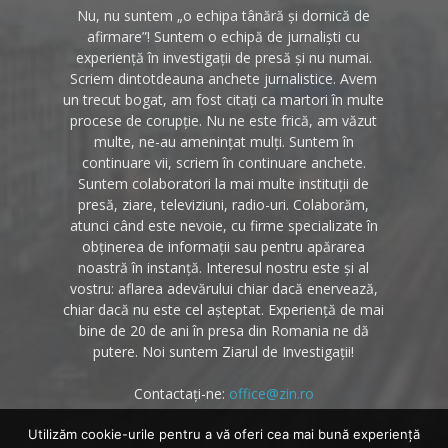
Nu, nu suntem „o echipa tânără și dornică de
afirmare”! Suntem o echipă de jurnaliști cu
experiență în investigații de presă și nu numai.
Scriem dintotdeauna anchete jurnalistice. Avem
un trecut bogat, am fost citați ca martori în multe
procese de corupție. Nu ne este frică, am văzut
multe, ne-au amenințat mulți. Suntem în
continuare vii, scriem în continuare anchete.
Suntem colaboratori la mai multe instituții de
presă, ziare, televiziuni, radio-uri. Colaborăm,
atunci când este nevoie, cu firme specializate în
obținerea de informații sau pentru apărarea
noastră în instanță. Interesul nostru este și al
vostru: aflarea adevărului chiar dacă enervează,
chiar dacă nu este cel așteptat. Experiență de mai
bine de 20 de ani în presa din Romania ne dă
putere. Noi suntem Ziarul de Investigații!
Contactați-ne:
office@zin.ro
Utilizăm cookie-urile pentru a vă oferi cea mai bună experiență