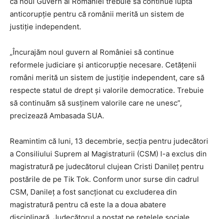
că noul Guvern al României trebuie să continue lupta
anticorupție pentru că românii merită un sistem de
justiție independent.
„Încurajăm noul guvern al României să continue
reformele judiciare și anticorupție necesare. Cetățenii
români merită un sistem de justiție independent, care să
respecte statul de drept și valorile democratice. Trebuie
să continuăm să susținem valorile care ne unesc”,
precizează Ambasada SUA.
Reamintim că luni, 13 decembrie, secția pentru judecători
a Consiliului Suprem al Magistraturii (CSM) l-a exclus din
magistratură pe judecătorul clujean Cristi Danileț pentru
postările de pe Tik Tok. Conform unor surse din cadrul
CSM, Danileț a fost sancționat cu excluderea din
magistratură pentru că este la a doua abatere
disciplinară. Judecătorul a postat pe rețelele sociale