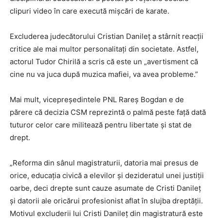
clipuri video în care execută mișcări de karate.
Excluderea judecătorului Cristian Danileţ a stârnit reacţii
critice ale mai multor personalitați din societate. Astfel,
actorul Tudor Chirilă a scris că este un „avertisment că
cine nu va juca după muzica mafiei, va avea probleme.”
Mai mult, vicepreședintele PNL Rareș Bogdan e de
părere că decizia CSM reprezintă o palmă peste față dată
tuturor celor care militează pentru libertate și stat de
drept.
„Reforma din sânul magistraturii, datoria mai presus de
orice, educația civică a elevilor și dezideratul unei justiții
oarbe, deci drepte sunt cauze asumate de Cristi Danileț
și datorii ale oricărui profesionist aflat în slujba dreptății.
Motivul excluderii lui Cristi Danileț din magistratură este