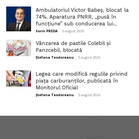
Ambulatoriul Victor Babeș, blocat la
74%. Aparatura PNRR, „pusă în
funcțiune” sub conducerea lui...
Sorin PREDA
-
5 august 2026
Vânzarea de pastile Colebil și
Panzcebil, blocată
Ștefana Teodoreanu
-
5 august 2026
Legea care modifică regulile privind
piața carburanților, publicată în
Monitorul Oficial
Ștefana Teodoreanu
-
5 august 2026