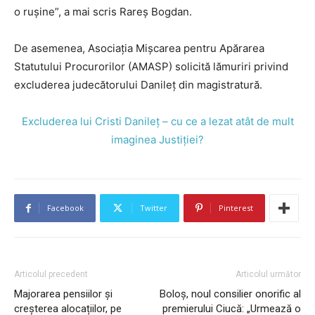
o rușine”, a mai scris Rareș Bogdan.
De asemenea, Asociația Mișcarea pentru Apărarea
Statutului Procurorilor (AMASP) solicită lămuriri privind
excluderea judecătorului Danileț din magistratură.
Excluderea lui Cristi Danileț – cu ce a lezat atât de mult
imaginea Justiției?
Facebook
Twitter
Pinterest
Articolul precedent
Articolul următor
Majorarea pensiilor și
Boloș, noul consilier onorific al
creșterea alocațiilor, pe
premierului Ciucă: „Urmează o