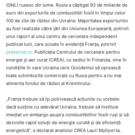
(GNL) rusesc din lume. Rusia a câștigat 93 de miliarde de
euro din exporturile de combustibili fosili în timpul celor
100 de zile de război din Ucraina. Majoritatea exporturilor
au fost realizate către țări din Uniunea Europeană, potrivit
unui raport al unui centru de cercetare independent
publicat luni, care scoate în evidență Franța, potrivit
presshub.ro.
Publicația Centrului de cercetare pentru
energie și aer curat (CREA), cu sediul în Finlanda, vine în
condițiile în care Ucraina cere Occidentul să oprească
toate schimburile comerciale cu Rusia pentru a nu mai
alimenta fondul de război al Kremlinului.
„Franța trebuie să își potrivească acțiunile cu vorbele:
dacă susține cu adevărat Ucraina, trebuie să instituie
imediat un embargo asupra combustibililor fosili ruși și să
dezvolte rapid soluții de energie curată și de eficiență
energetică”, a declarat analistul CREA Lauri Myllyvirta.