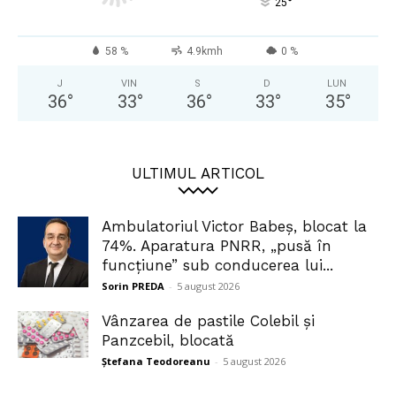
°
25
58 %
4.9kmh
0 %
J
VIN
S
D
LUN
36
°
33
°
36
°
33
°
35
°
ULTIMUL ARTICOL
Ambulatoriul Victor Babeș, blocat la
74%. Aparatura PNRR, „pusă în
funcțiune” sub conducerea lui...
Sorin PREDA
-
5 august 2026
Vânzarea de pastile Colebil și
Panzcebil, blocată
Ștefana Teodoreanu
-
5 august 2026