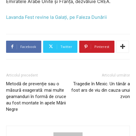
Emiratele Arabe Unite și Franța, dezvăluie CREA.
Lavanda Fest revine la Galaţi, pe Faleza Dunării
Facebook
Twitter
Pinterest
Articolul precedent
Articolul următor
Metodă de prevenție sau o
Tragedie în Mexic. Un tânăr a
măsură exagerată: mai multe
fost ars de viu din cauza unui
geamanduri în formă de cruce
zvon
au fost montate în apele Mării
Negre