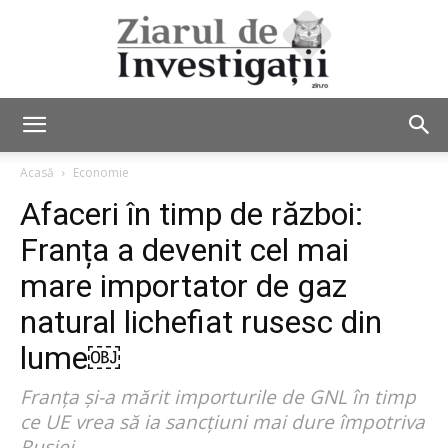
Ziarul
Acasă
Economie
Afaceri în timp de război:
de
Franța a devenit cel mai
mare importator de gaz
natural lichefiat rusesc din
Investigații
lume￼
Franța și-a mărit importurile de GNL în timp
ce UE vrea să ia sancțiuni mai dure împotriva
Rusiei.