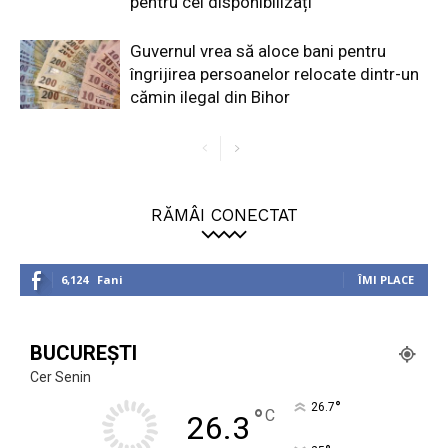
pentru cei disponibilizați
Guvernul vrea să aloce bani pentru
îngrijirea persoanelor relocate dintr-un
cămin ilegal din Bihor
RĂMÂI CONECTAT
6,124
Fani
ÎMI PLACE
BUCUREȘTI
Cer Senin
°
26.7
°
C
26.3