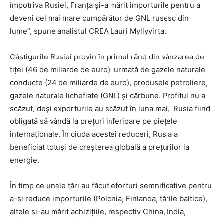
împotriva Rusiei, Franța și-a mărit importurile pentru a
deveni cel mai mare cumpărător de GNL rusesc din
lume”, spune analistul CREA Lauri Myllyvirta.
Câștigurile Rusiei provin în primul rând din vânzarea de
țiței (46 de miliarde de euro), urmată de gazele naturale
conducte (24 de miliarde de euro), produsele petroliere,
gazele naturale lichefiate (GNL) și cărbune. Profitul nu a
scăzut, deși exporturile au scăzut în luna mai, Rusia fiind
obligată să vândă la prețuri inferioare pe piețele
internaționale. În ciuda acestei reduceri, Rusia a
beneficiat totuși de creșterea globală a prețurilor la
energie.
În timp ce unele țări au făcut eforturi semnificative pentru
a-și reduce importurile (Polonia, Finlanda, țările baltice),
altele și-au mărit achizițiile, respectiv China, India,