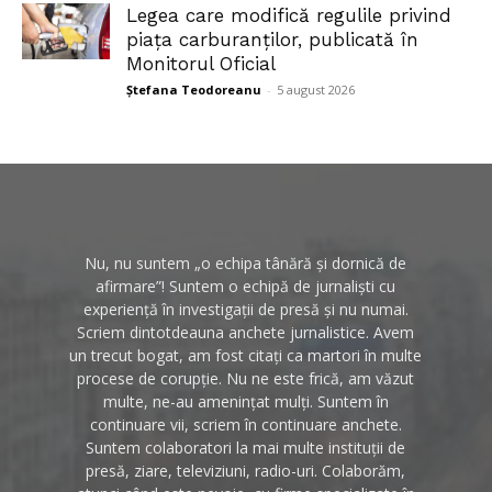
Legea care modifică regulile privind
piața carburanților, publicată în
Monitorul Oficial
Ștefana Teodoreanu
-
5 august 2026
Nu, nu suntem „o echipa tânără și dornică de
afirmare”! Suntem o echipă de jurnaliști cu
experiență în investigații de presă și nu numai.
Scriem dintotdeauna anchete jurnalistice. Avem
un trecut bogat, am fost citați ca martori în multe
procese de corupție. Nu ne este frică, am văzut
multe, ne-au amenințat mulți. Suntem în
continuare vii, scriem în continuare anchete.
Suntem colaboratori la mai multe instituții de
presă, ziare, televiziuni, radio-uri. Colaborăm,