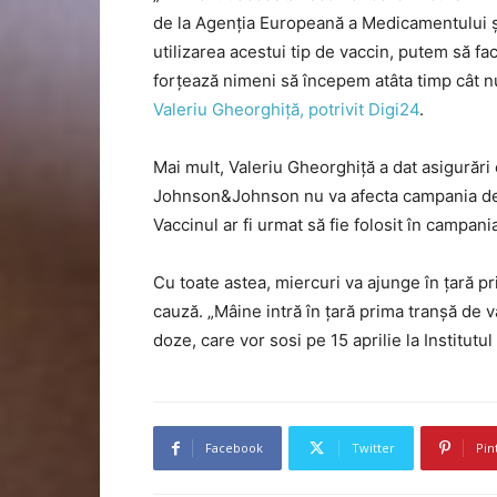
de la Agenţia Europeană a Medicamentului şi
utilizarea acestui tip de vaccin, putem să f
forţează nimeni să începem atâta timp cât n
Valeriu Gheorghiţă, potrivit Digi24
.
Mai mult, Valeriu Gheorghiță a dat asigurăr
Johnson&Johnson nu va afecta campania de va
Vaccinul ar fi urmat să fie folosit în campani
Cu toate astea, miercuri va ajunge în țară p
cauză. „Mâine intră în ţară prima tranşă d
doze, care vor sosi pe 15 aprilie la Institut
Facebook
Twitter
Pin