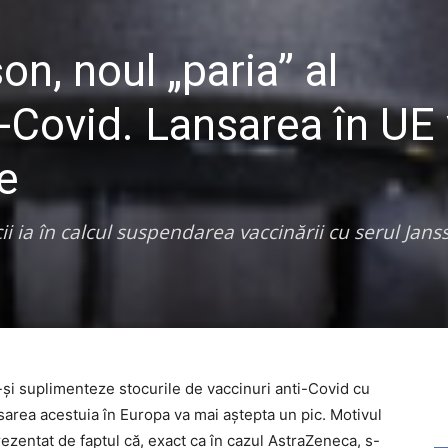
Investigații
, noul „paria” al
i-Covid. Lansarea în UE
e
i ia în calcul suspendarea vaccinării cu serul Jan
-și suplimenteze stocurile de vaccinuri anti-Covid cu
rea acestuia în Europa va mai aștepta un pic. Motivul
ezentat de faptul că, exact ca în cazul AstraZeneca, s-