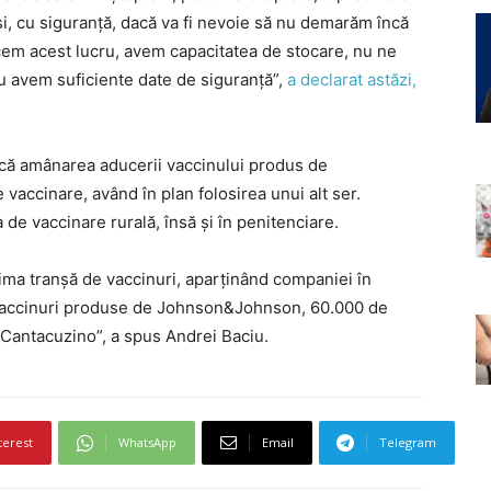
, cu siguranţă, dacă va fi nevoie să nu demarăm încă
acem acest lucru, avem capacitatea de stocare, nu ne
u avem suficiente date de siguranţă”,
a declarat astăzi,
i că amânarea aducerii vaccinului produs de
ccinare, având în plan folosirea unui alt ser.
a de vaccinare rurală, însă și în penitenciare.
rima tranșă de vaccinuri, aparținând companiei în
e vaccinuri produse de Johnson&Johnson, 60.000 de
ul Cantacuzino”, a spus Andrei Baciu.
terest
WhatsApp
Email
Telegram