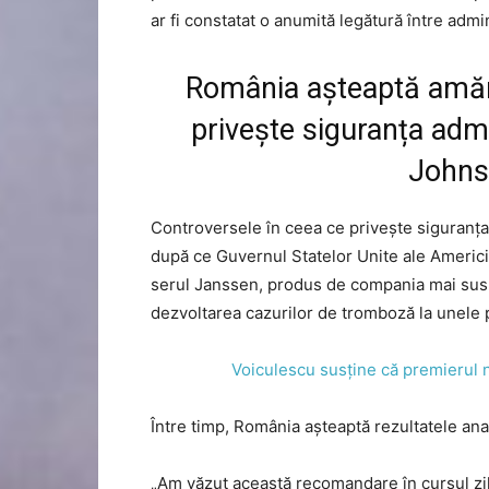
ar fi constatat o anumită legătură între admi
România așteaptă amăn
privește siguranța admi
John
Controversele în ceea ce privește siguran
după ce Guvernul Statelor Unite ale Americii 
serul Janssen, produs de compania mai sus am
dezvoltarea cazurilor de tromboză la unele 
Voiculescu susține că premierul nu
Între timp, România așteaptă rezultatele anal
„Am văzut această recomandare în cursul zil