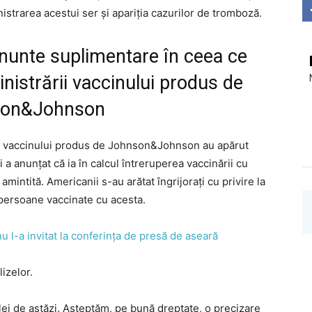
nistrarea acestui ser și apariția cazurilor de tromboză.
unte suplimentare în ceea ce
nistrării vaccinului produs de
son&Johnson
ța vaccinului produs de Johnson&Johnson au apărut
a anunțat că ia în calcul întreruperea vaccinării cu
intită. Americanii s-au arătat îngrijorați cu privire la
persoane vaccinate cu acesta.
 l-a invitat la conferința de presă de aseară
izelor.
ei de astăzi. Aşteptăm, pe bună dreptate, o precizare