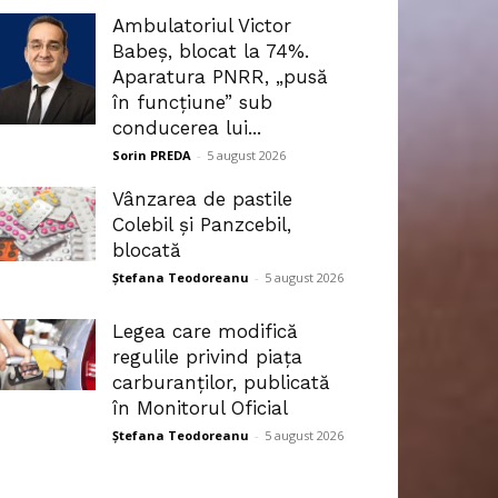
Ambulatoriul Victor
Babeș, blocat la 74%.
Aparatura PNRR, „pusă
în funcțiune” sub
conducerea lui...
Sorin PREDA
-
5 august 2026
Vânzarea de pastile
Colebil și Panzcebil,
blocată
Ștefana Teodoreanu
-
5 august 2026
Legea care modifică
regulile privind piața
carburanților, publicată
în Monitorul Oficial
Ștefana Teodoreanu
-
5 august 2026