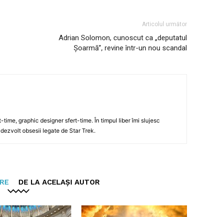
Articolul următor
Adrian Solomon, cunoscut ca „deputatul
Șoarmă”, revine într-un nou scandal
t-time, graphic designer sfert-time. În timpul liber îmi slujesc
 dezvolt obsesii legate de Star Trek.
ARE
DE LA ACELAȘI AUTOR