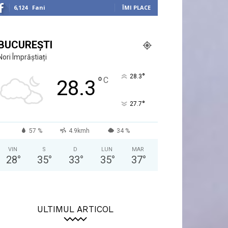
6,124
Fani
ÎMI PLACE
BUCUREȘTI
Nori Împrăștiați
°
28.3
°
C
28.3
°
27.7
57 %
4.9kmh
34 %
VIN
S
D
LUN
MAR
28
°
35
°
33
°
35
°
37
°
ULTIMUL ARTICOL