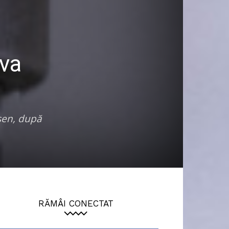
 va
ssen, după
RĂMÂI CONECTAT