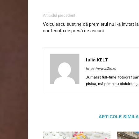
Articolul precedent
Voiculescu susține că premierul nu l-a invitat la
conferința de presă de aseară
Iulia KELT
https://www.Zin.ro
Jurnalist full-time, fotograf par
pisica, mă plimb cu bicicleta și
ARTICOLE SIMIL