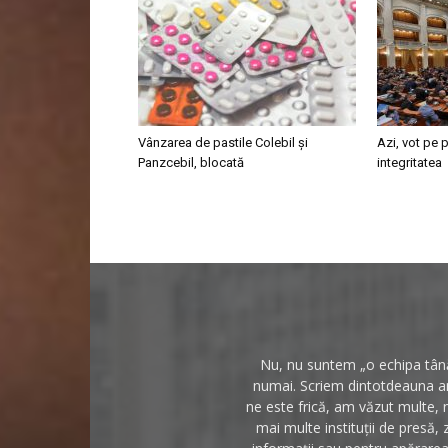
Vânzarea de pastile Colebil și
Azi, vot pe p
Panzcebil, blocată
integritatea
Nu, nu suntem „o echipa tânăr
numai. Scriem dintotdeauna anc
ne este frică, am văzut multe, 
mai multe instituții de presă, 