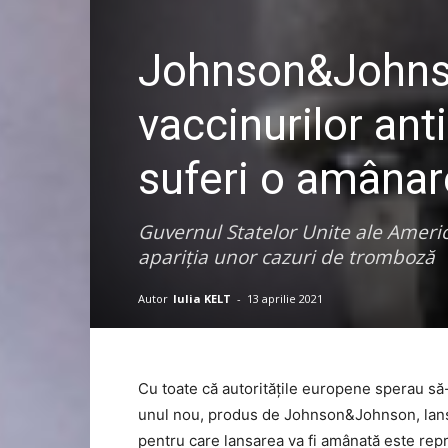
Johnson&Johnson
vaccinurilor ant
suferi o amânar
Guvernul Statelor Unite ale Americi
apariția unor cazuri de tromboză
Autor
Iulia KELT
-
13 aprilie 2021
Cu toate că autoritățile europene sperau să
unul nou, produs de Johnson&Johnson, lansa
pentru care lansarea va fi amânată este repr