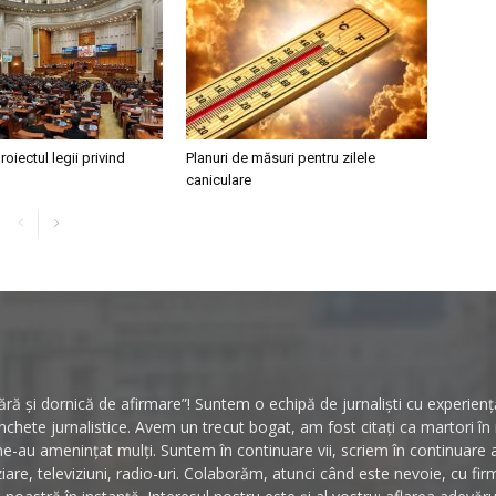
roiectul legii privind
Planuri de măsuri pentru zilele
caniculare
ă și dornică de afirmare”! Suntem o echipă de jurnaliști cu experiență 
hete jurnalistice. Avem un trecut bogat, am fost citați ca martori î
ne-au amenințat mulți. Suntem în continuare vii, scriem în continuare
ziare, televiziuni, radio-uri. Colaborăm, atunci când este nevoie, cu fi