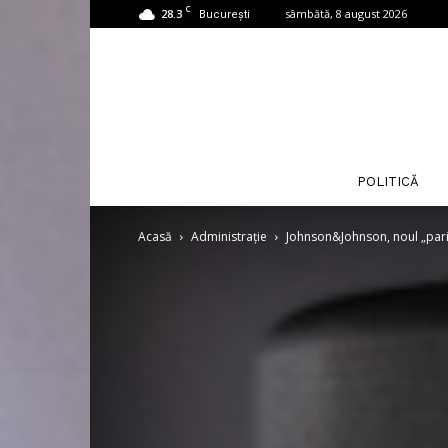
C
28.3
sâmbătă, 8 august 2026
București
POLITICĂ
Acasă
Administrație
Johnson&Johnson, noul „paria”