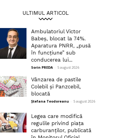
ULTIMUL ARTICOL
Ambulatoriul Victor
Babeș, blocat la 74%.
Aparatura PNRR, „pusă
în funcțiune” sub
conducerea lui...
Sorin PREDA
-
5 august 2026
Vânzarea de pastile
Colebil și Panzcebil,
blocată
Ștefana Teodoreanu
-
5 august 2026
Legea care modifică
regulile privind piața
carburanților, publicată
în Monitorul Oficial