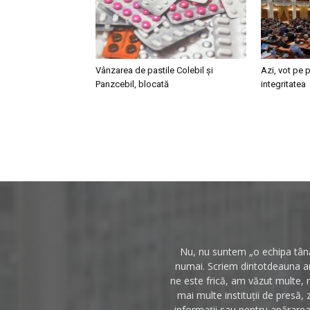
Vânzarea de pastile Colebil și
Azi, vot pe p
Panzcebil, blocată
integritatea
Nu, nu suntem „o echipa tânăr
numai. Scriem dintotdeauna anc
ne este frică, am văzut multe, 
mai multe instituții de presă, 
informații sau pentru apărarea 