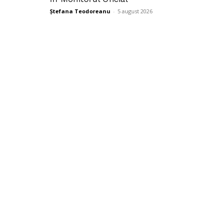
Ștefana Teodoreanu
-
5 august 2026