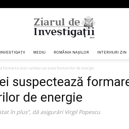
INVESTIGAȚII
MEDIU
ROMÂNIA NAȘILOR
INTERVIURI ZIN
Ziarul
ză formarea unor carteluri pe piața furnizorilor de energie
iei suspectează formare
rilor de energie
de
at în plus”, dă asigurări Virgil Popescu