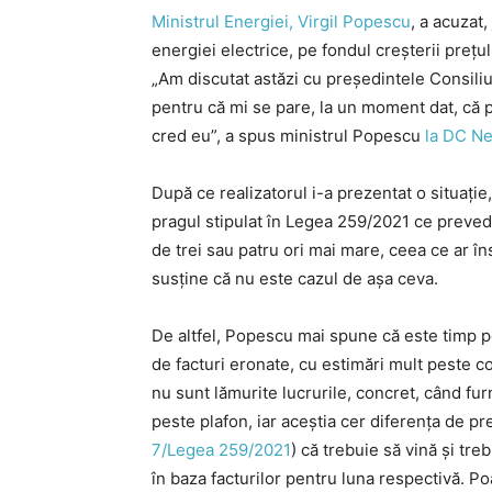
Ministrul Energiei, Virgil Popescu
, a acuzat,
energiei electrice, pe fondul creșterii prețul
„Am discutat astăzi cu președintele Consiliu
pentru că mi se pare, la un moment dat, că p
cred eu”, a spus ministrul Popescu
la DC N
După ce realizatorul i-a prezentat o situație,
pragul stipulat în Legea 259/2021 ce preved
de trei sau patru ori mai mare, ceea ce ar î
susține că nu este cazul de așa ceva.
De altfel, Popescu mai spune că este timp pe
de facturi eronate, cu estimări mult peste co
nu sunt lămurite lucrurile, concret, când furn
peste plafon, iar aceștia cer diferența de preț
7/Legea 259/2021
) că trebuie să vină și tr
în baza facturilor pentru luna respectivă. Poat