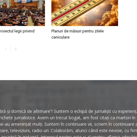
roiectul legii privind
Planuri de măsuri pentru zilele
caniculare
ă și dornică de afirmare”! Suntem o echipă de jurnaliști cu experiență 
hete jurnalistice. Avem un trecut bogat, am fost citați ca martori î
ne-au amenințat mulți. Suntem în continuare vii, scriem în continuare
ziare, televiziuni, radio-uri. Colaborăm, atunci când este nevoie, cu fi
noastră în instanță. Interesul nostru este și al vostru: aflarea adevăr