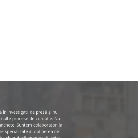
în investigații de presă și nu
n multe procese de corupție. Nu
 anchete. Suntem colaboratori la
rme specializate în obținerea de
ului chiar dacă enervează, chiar