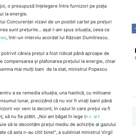
 joi, o presupusă înțelegere între furnizori pe piața
Investigații
ui la energie.
lui Concurenței vizavi de un posibil cartel pe prețuri
rea sunt prețurile… așa! I-am spus situația, ceea ce
ews
, într-un interviu acordat lui Răzvan Dumitrescu.
 potrivit căreia prețul a fost ridicat până aproape de
e compensarea și plafonarea prețului la energie, chiar
nsemna mai mulți bani de la stat, ministrul Popescu
ntru a se remedia situația, una haotică, cu milioane
nsumul lunar, precizând că nu vor fi virați banii până
izorii vor veni la decont, în cazul în care prețul va fi
, să nu fie plătit. „Noi am băgat în lege (
n.r. art
ebuie să le decontăm prețul mediu de achiziție al gazului
e că asta n-au citit bine!”, a subliniat ministrul Virgil