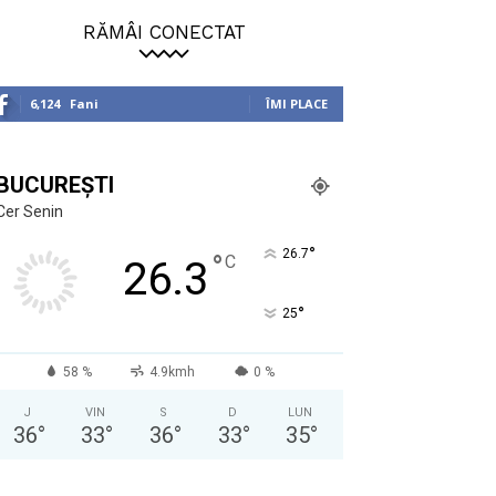
RĂMÂI CONECTAT
6,124
Fani
ÎMI PLACE
BUCUREȘTI
Cer Senin
°
26.7
°
C
26.3
°
25
58 %
4.9kmh
0 %
J
VIN
S
D
LUN
36
°
33
°
36
°
33
°
35
°