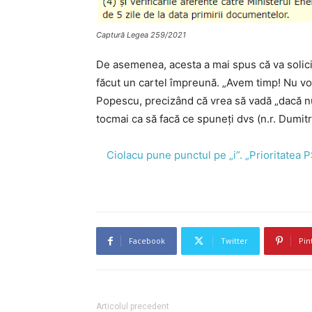
Captură Legea 259/2021
De asemenea, acesta a mai spus că va solic
făcut un cartel împreună. „Avem timp! Nu vom
Popescu, precizând că vrea să vadă „dacă nu 
tocmai ca să facă ce spuneți dvs (n.r. Dumitr
Ciolacu pune punctul pe „i”. „Prioritatea P
Facebook
Twitter
Pin
Articolul precedent