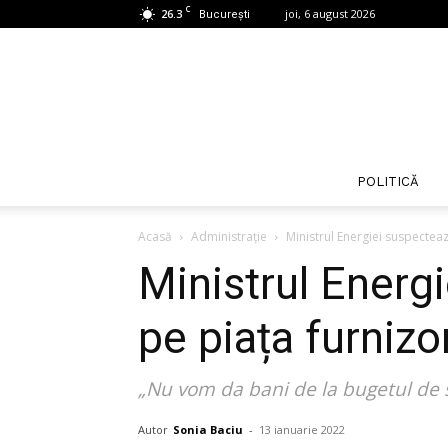
C
26.3
joi, 6 august 2026
București
POLITICĂ
Acasă
Administrație
Ministrul Energiei suspectea
Ministrul Energ
pe piața furnizo
„Nu vom da bani de la bugetul de st
Autor
Sonia Baciu
-
13 ianuarie 2022