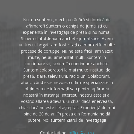
Nu, nu suntem „o echipa tânără și dornică de
afirmare”! Suntem o echipă de jurnaliști cu
experiență în investigații de presă și nu numai.
Scriem dintotdeauna anchete jurnalistice. Avem
un trecut bogat, am fost citați ca martori în multe
procese de corupție. Nu ne este frică, am văzut
multe, ne-au amenințat mulți. Suntem în
continuare vii, scriem în continuare anchete.
Suntem colaboratori la mai multe instituții de
presă, ziare, televiziuni, radio-uri. Colaborăm,
atunci când este nevoie, cu firme specializate în
obținerea de informații sau pentru apărarea
noastră în instanță. Interesul nostru este și al
vostru: aflarea adevărului chiar dacă enervează,
chiar dacă nu este cel așteptat. Experiență de mai
bine de 20 de ani în presa din Romania ne dă
putere. Noi suntem Ziarul de Investigații!
Contactați-ne:
office@zin.ro