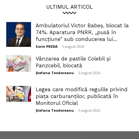
ULTIMUL ARTICOL
Ambulatoriul Victor Babeș, blocat la
74%. Aparatura PNRR, „pusă în
funcțiune” sub conducerea lui...
Sorin PREDA
-
5 august 2026
Vânzarea de pastile Colebil și
Panzcebil, blocată
Ștefana Teodoreanu
-
5 august 2026
Legea care modifică regulile privind
piața carburanților, publicată în
Monitorul Oficial
Ștefana Teodoreanu
-
5 august 2026