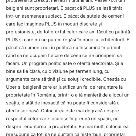
proprietari a crescut mereu în ultimii ani. Peste 70% din
belgieni sunt proprietari. E păcat că PLUS se lasă târât
într-un asemenea subiect. E păcat de sutele de oameni
care fac imaginea PLUS în moduri discrete şi
profesioniste, de tot efortul celor care am făcut cu putinţă
PLUS şi care nu ne putem regăsi în noua lui arhitectură. E
păcat că oamenii noi în politica nu înseamnă în primul
rând să ne ocupam fiecare de ceea ce ne pricepem să
facem. Un program politic este o ofertă electorală. Şi e
bine să fie clară, cu o viziune pe termen lung, cu
argumente care să ţină şi cu soluţii credibile. Chestia cu
Uber şi belgienii care ar justifica un fel de renunţare la
proprietate în România, printr-o altă manieră de a locui un
spaţiu, e atât de inexactă că nu poate fi considerată o
oferta serioasă. Colocuirea este mai degrabă despre
respectul celor care locuiesc împreună un spaţiu, nu
despre renunţarea la proprietate. Ba mai mult, colocuirea
presupune ca toţi să ne purtam ca nişte ‘buni proprietari’