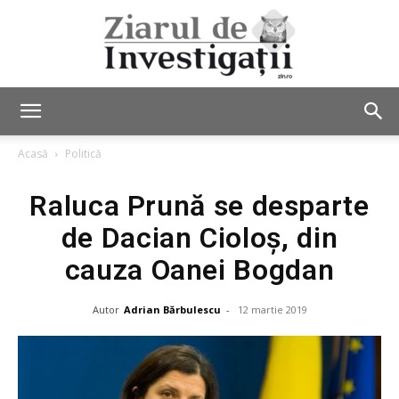
Ziarul
Acasă
Politică
Raluca Prună se desparte
de
de Dacian Cioloș, din
cauza Oanei Bogdan
Investigații
Autor
Adrian Bărbulescu
-
12 martie 2019