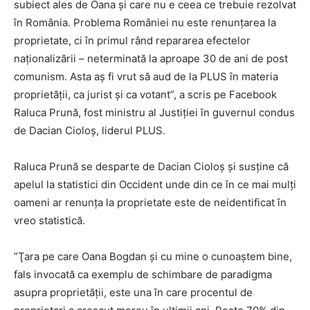
subiect ales de Oana şi care nu e ceea ce trebuie rezolvat
în România. Problema României nu este renunţarea la
proprietate, ci în primul rând repararea efectelor
naţionalizării – neterminată la aproape 30 de ani de post
comunism. Asta aş fi vrut să aud de la PLUS în materia
proprietăţii, ca jurist şi ca votant”, a scris pe Facebook
Raluca Prună, fost ministru al Justiţiei în guvernul condus
de Dacian Cioloş, liderul PLUS.
Raluca Prună se desparte de Dacian Cioloș și susţine că
apelul la statistici din Occident unde din ce în ce mai mulţi
oameni ar renunţa la proprietate este de neidentificat în
vreo statistică.
”Ţara pe care Oana Bogdan şi cu mine o cunoaştem bine,
fals invocată ca exemplu de schimbare de paradigma
asupra proprietăţii, este una în care procentul de