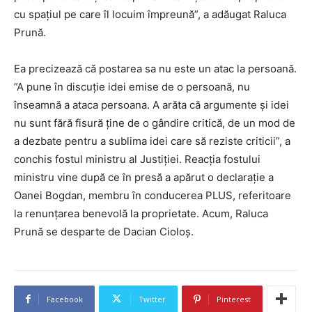
cu spaţiul pe care îl locuim împreună”, a adăugat Raluca
Prună.
Ea precizează că postarea sa nu este un atac la persoană.
”A pune în discuţie idei emise de o persoană, nu
înseamnă a ataca persoana. A arăta că argumente şi idei
nu sunt fără fisură ţine de o gândire critică, de un mod de
a dezbate pentru a sublima idei care să reziste criticii”, a
conchis fostul ministru al Justiţiei. Reacţia fostului
ministru vine după ce în presă a apărut o declaraţie a
Oanei Bogdan, membru în conducerea PLUS, referitoare
la renunţarea benevolă la proprietate. Acum, Raluca
Prună se desparte de Dacian Cioloș.
Facebook
Twitter
Pinterest