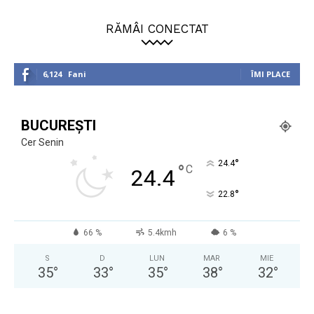
RĂMÂI CONECTAT
6,124
Fani
ÎMI PLACE
BUCUREȘTI
Cer Senin
°
24.4
°
C
24.4
°
22.8
66 %
5.4kmh
6 %
S
D
LUN
MAR
MIE
35
°
33
°
35
°
38
°
32
°