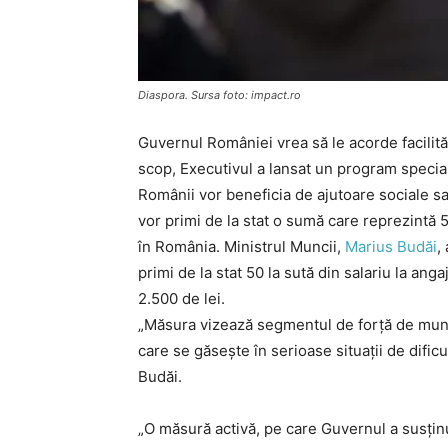
Diaspora. Sursa foto: impact.ro
Guvernul României vrea să le acorde facilităț
scop, Executivul a lansat un program special 
Românii vor beneficia de ajutoare sociale sa
vor primi de la stat o sumă care reprezintă 
în România. Ministrul Muncii,
Marius Budăi
,
primi de la stat 50 la sută din salariu la a
2.500 de lei.
„Măsura vizează segmentul de forţă de muncă
care se găsește în serioase situaţii de dific
Budăi.
„O măsură activă, pe care Guvernul a susţinu