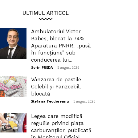
ULTIMUL ARTICOL
Ambulatoriul Victor
Babeș, blocat la 74%.
Aparatura PNRR, „pusă
în funcțiune” sub
conducerea lui...
Sorin PREDA
-
5 august 2026
Vânzarea de pastile
Colebil și Panzcebil,
blocată
Ștefana Teodoreanu
-
5 august 2026
Legea care modifică
regulile privind piața
carburanților, publicată
în Monitorul Oficial