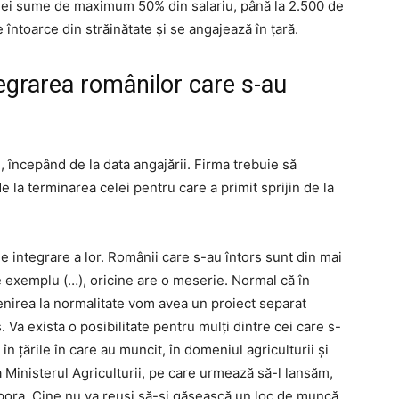
unei sume de maximum 50% din salariu, până la 2.500 de
 întoarce din străinătate și se angajează în țară.
tegrarea românilor care s-au
, începând de la data angajării. Firma trebuie să
e la terminarea celei pentru care a primit sprijin de la
e integrare a lor. Românii care s-au întors sunt din mai
e exemplu (…), oricine are o meserie. Normal că în
nirea la normalitate vom avea un proiect separat
 Va exista o posibilitate pentru mulţi dintre cei care s-
, în ţările în care au muncit, în domeniul agriculturii şi
a Ministerul Agriculturii, pe care urmează să-l lansăm,
spora. Cine nu va reuşi să-şi găsească un loc de muncă