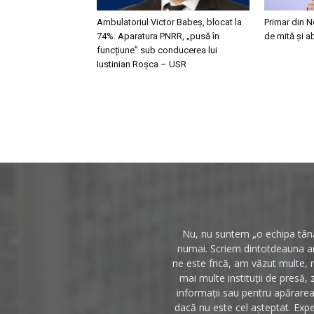
Ambulatoriul Victor Babeș, blocat la
Primar din N
74%. Aparatura PNRR, „pusă în
de mită și a
funcțiune” sub conducerea lui
Iustinian Roșca – USR
Nu, nu suntem „o echipa tânăr
numai. Scriem dintotdeauna anc
ne este frică, am văzut multe, 
mai multe instituții de presă, 
informații sau pentru apărarea 
dacă nu este cel așteptat. Expe