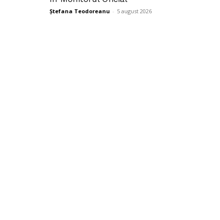
Ștefana Teodoreanu
-
5 august 2026