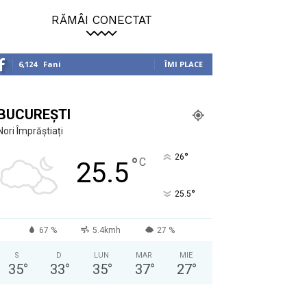
RĂMÂI CONECTAT
6,124
Fani
ÎMI PLACE
BUCUREȘTI
Nori Împrăștiați
°
26
°
C
25.5
°
25.5
67 %
5.4kmh
27 %
S
D
LUN
MAR
MIE
35
°
33
°
35
°
37
°
27
°