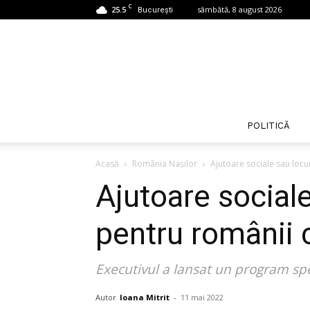
C
25.5
sâmbătă, 8 august 2026
București
POLITICĂ
Acasă
România Nașilor
Ajutoare sociale sau locu
Ajutoare social
pentru românii c
Executivul a lansat un program spe
Autor
Ioana Mitrit
-
11 mai 2022