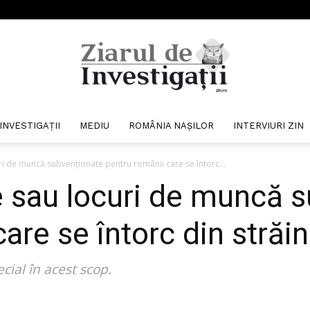
INVESTIGAȚII
MEDIU
ROMÂNIA NAȘILOR
INTERVIURI ZIN
Ziarul
ri de muncă subvenționate pentru românii care se întorc...
e sau locuri de muncă 
are se întorc din străi
de
cial în acest scop.