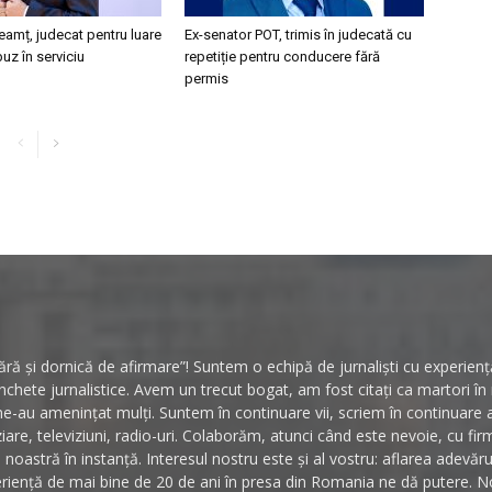
eamț, judecat pentru luare
Ex-senator POT, trimis în judecată cu
buz în serviciu
repetiție pentru conducere fără
permis
ă și dornică de afirmare”! Suntem o echipă de jurnaliști cu experiență 
hete jurnalistice. Avem un trecut bogat, am fost citați ca martori î
ne-au amenințat mulți. Suntem în continuare vii, scriem în continuare
ziare, televiziuni, radio-uri. Colaborăm, atunci când este nevoie, cu fi
noastră în instanță. Interesul nostru este și al vostru: aflarea adevăr
riență de mai bine de 20 de ani în presa din Romania ne dă putere. No