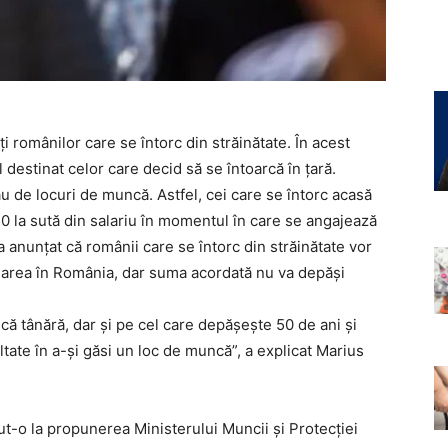
i românilor care se întorc din străinătate. În acest
destinat celor care decid să se întoarcă în țară.
u de locuri de muncă. Astfel, cei care se întorc acasă
50 la sută din salariu în momentul în care se angajează
 a anunţat că românii care se întorc din străinătate vor
ngajarea în România, dar suma acordată nu va depăşi
 tânără, dar şi pe cel care depăşeşte 50 de ani şi
ultate în a-şi găsi un loc de muncă”, a explicat Marius
t-o la propunerea Ministerului Muncii şi Protecţiei