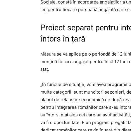
Sociale, constă în acordarea angajaților a 
lei, pentru fiecare persoană angajată care se
Proiect separat pentru in
întors în țară
Măsura se va aplica pe o perioadă de 12 luni
mențină fiecare angajat pentru încă 12 luni d
stat.
„În funcţie de situaţie, vom avea programe d
multe categorii, sunt muncitori sezonieri, d
planul de relansare economică de după reve
pentru integrarea românilor care s-au întors.
au întors, mai ales cei care au avut activităţi
va fi o oportunitate. E un program pregătit l
dedicat românilor care revin în ţară din dia