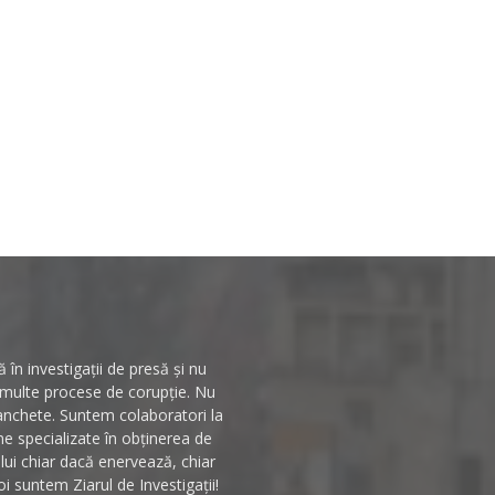
în investigații de presă și nu
n multe procese de corupție. Nu
 anchete. Suntem colaboratori la
rme specializate în obținerea de
ului chiar dacă enervează, chiar
i suntem Ziarul de Investigații!