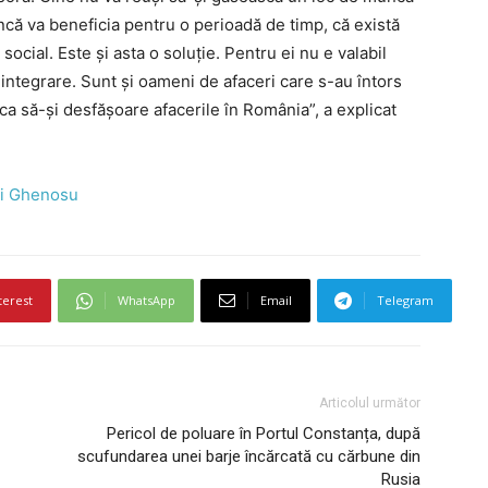
că va beneficia pentru o perioadă de timp, că există
social. Este şi asta o soluţie. Pentru ei nu e valabil
integrare. Sunt şi oameni de afaceri care s-au întors
ca să-şi desfăşoare afacerile în România”, a explicat
ui Ghenosu
terest
WhatsApp
Email
Telegram
Articolul următor
Pericol de poluare în Portul Constanța, după
scufundarea unei barje încărcată cu cărbune din
Rusia