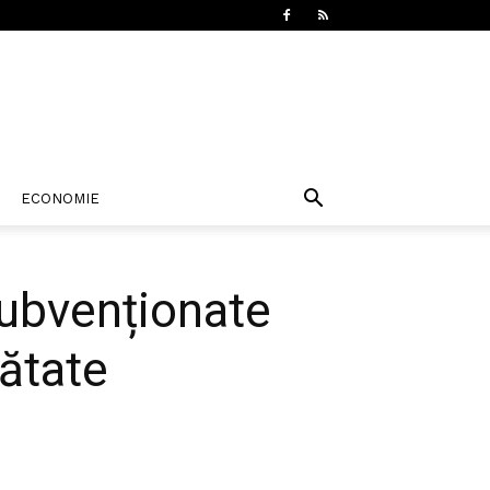
ECONOMIE
subvenționate
nătate