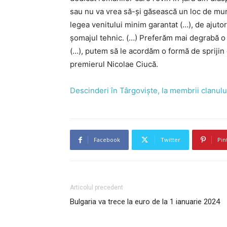
sau nu va vrea să-şi găsească un loc de mun
legea venitului minim garantat (…), de ajutor 
şomajul tehnic. (…) Preferăm mai degrabă o 
(…), putem să le acordăm o formă de sprijin 
premierul Nicolae Ciucă.
Descinderi în Târgoviște, la membrii clanul
Facebook
Twitter
Pin
Articolul precedent
Bulgaria va trece la euro de la 1 ianuarie 2024