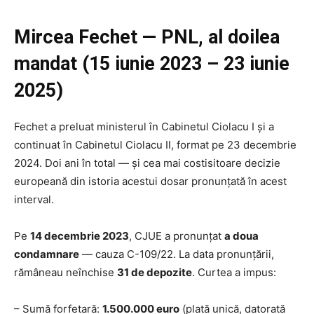
Mircea Fechet — PNL, al doilea
mandat (15 iunie 2023 – 23 iunie
2025)
Fechet a preluat ministerul în Cabinetul Ciolacu I și a
continuat în Cabinetul Ciolacu II, format pe 23 decembrie
2024. Doi ani în total — și cea mai costisitoare decizie
europeană din istoria acestui dosar pronunțată în acest
interval.
Pe
14 decembrie 2023
, CJUE a pronunțat
a doua
condamnare
— cauza C-109/22. La data pronunțării,
rămâneau neînchise
31 de depozite
. Curtea a impus:
– Sumă forfetară:
1.500.000 euro
(plată unică, datorată