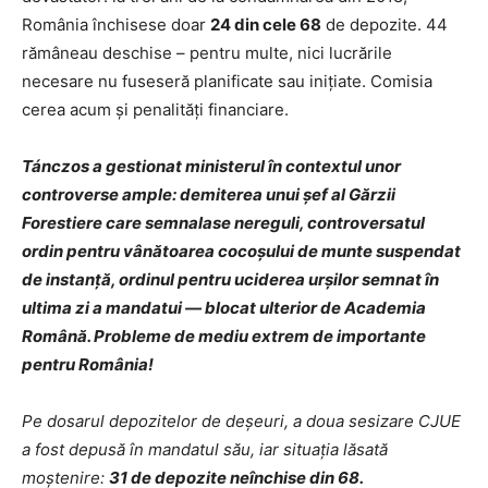
România închisese doar
24 din cele 68
de depozite. 44
rămâneau deschise – pentru multe, nici lucrările
necesare nu fuseseră planificate sau inițiate. Comisia
cerea acum și penalități financiare.
Tánczos a gestionat ministerul în contextul unor
controverse ample: demiterea unui șef al Gărzii
Forestiere care semnalase nereguli, controversatul
ordin pentru vânătoarea cocoșului de munte suspendat
de instanță, ordinul pentru uciderea urșilor semnat în
ultima zi a mandatui — blocat ulterior de Academia
Română. Probleme de mediu extrem de importante
pentru România!
Pe dosarul depozitelor de deșeuri, a doua sesizare CJUE
a fost depusă în mandatul său, iar situația lăsată
moștenire:
31 de depozite neînchise din 68.