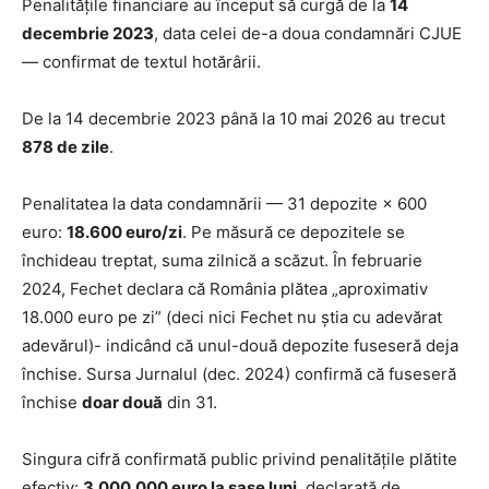
Penalitățile financiare au început să curgă de la
14
decembrie 2023
, data celei de-a doua condamnări CJUE
— confirmat de textul hotărârii.
De la 14 decembrie 2023 până la 10 mai 2026 au trecut
878 de zile
.
Penalitatea la data condamnării — 31 depozite × 600
euro:
18.600 euro/zi
. Pe măsură ce depozitele se
închideau treptat, suma zilnică a scăzut. În februarie
2024, Fechet declara că România plătea „aproximativ
18.000 euro pe zi” (deci nici Fechet nu știa cu adevărat
adevărul)- indicând că unul-două depozite fuseseră deja
închise. Sursa Jurnalul (dec. 2024) confirmă că fuseseră
închise
doar două
din 31.
Singura cifră confirmată public privind penalitățile plătite
efectiv:
3.000.000 euro la șase luni
, declarată de