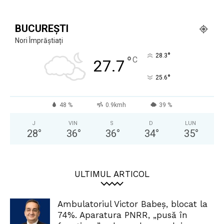
BUCUREȘTI
Nori Împrăștiați
°
28.3
°
C
27.7
°
25.6
48 %
0.9kmh
39 %
J
VIN
S
D
LUN
28
°
36
°
36
°
34
°
35
°
ULTIMUL ARTICOL
Ambulatoriul Victor Babeș, blocat la
74%. Aparatura PNRR, „pusă în