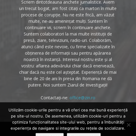
Scriem dintotdeauna anchete jurnalistice. Avem
un trecut bogat, am fost citați ca martori în multe
procese de corupție. Nu ne este frică, am văzut
multe, ne-au amenințat mulți. Suntem în
continuare vii, scriem în continuare anchete.
Suntem colaboratori la mai multe instituții de
presă, ziare, televiziuni, radio-uri. Colaborăm,
atunci când este nevoie, cu firme specializate în
obținerea de informații sau pentru apărarea
noastră în instanță. Interesul nostru este și al
vostru: aflarea adevărului chiar dacă enervează,
chiar dacă nu este cel așteptat. Experiență de mai
bine de 20 de ani în presa din Romania ne dă
putere. Noi suntem Ziarul de Investigații!
Contactați-ne:
office@zin.ro
Utilizăm cookie-urile pentru a vă oferi cea mai bună experiență
pe site-ul nostru. De asemenea, utilizăm cookie-uri pentru a
optimiza funcţionalitatea site-ului web, pentru a îmbunătăţi
experienţa de navigare si integrarile cu reţele de socializare.
Despre noi
Politica cookies
Contact