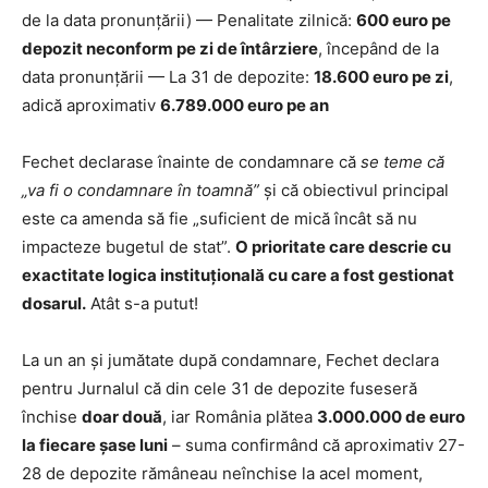
de la data pronunțării) — Penalitate zilnică:
600 euro pe
depozit neconform pe zi de întârziere
, începând de la
data pronunțării — La 31 de depozite:
18.600 euro pe zi
,
adică aproximativ
6.789.000 euro pe an
Fechet declarase înainte de condamnare că
se teme că
„va fi o condamnare în toamnă”
și că obiectivul principal
este ca amenda să fie „suficient de mică încât să nu
impacteze bugetul de stat”.
O prioritate care descrie cu
exactitate logica instituțională cu care a fost gestionat
dosarul.
Atât s-a putut!
La un an și jumătate după condamnare, Fechet declara
pentru Jurnalul că din cele 31 de depozite fuseseră
închise
doar două
, iar România plătea
3.000.000 de euro
la fiecare șase luni
– suma confirmând că aproximativ 27-
28 de depozite rămâneau neînchise la acel moment,