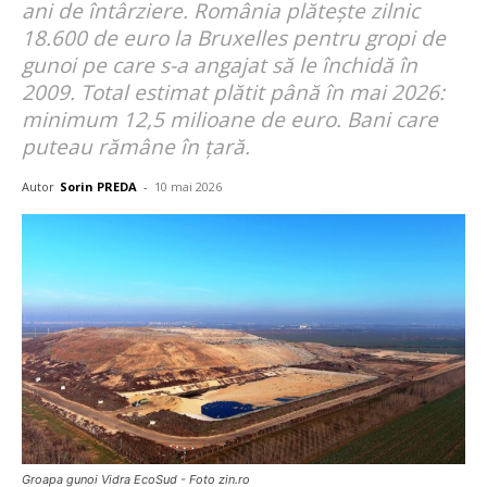
ani de întârziere. România plătește zilnic
18.600 de euro la Bruxelles pentru gropi de
gunoi pe care s-a angajat să le închidă în
2009. Total estimat plătit până în mai 2026:
minimum 12,5 milioane de euro. Bani care
puteau rămâne în țară.
Autor
Sorin PREDA
-
10 mai 2026
Groapa gunoi Vidra EcoSud - Foto zin.ro