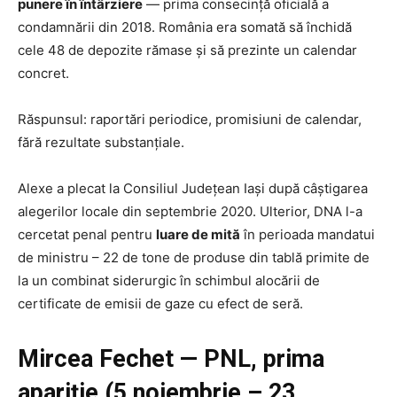
punere în întârziere
— prima consecință oficială a
condamnării din 2018. România era somată să închidă
cele 48 de depozite rămase și să prezinte un calendar
concret.
Răspunsul: raportări periodice, promisiuni de calendar,
fără rezultate substanțiale.
Alexe a plecat la Consiliul Județean Iași după câștigarea
alegerilor locale din septembrie 2020. Ulterior, DNA l-a
cercetat penal pentru
luare de mită
în perioada mandatui
de ministru – 22 de tone de produse din tablă primite de
la un combinat siderurgic în schimbul alocării de
certificate de emisii de gaze cu efect de seră.
Mircea Fechet — PNL, prima
apariție (5 noiembrie – 23