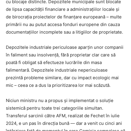
cu blocaje distincte. Depozitele municipale sunt blocate
de lipsa capacității financiare a administrațiilor locale și
de birocrația proiectelor de finanțare europeană – multe
primării nu au putut accesa fonduri europene din cauza
documentațiilor incomplete sau a litigiilor de proprietate.
Depozitele industriale periculoase aparțin unor companii
în faliment sau insolvență, fără proprietar clar care să
poată fi obligat să efectueze lucrările din masa
falimentară. Depozitele industriale nepericuloase
prezintă probleme similare, dar cu impact ecologic mai
mic – ceea ce a dus la prioritizarea lor mai scăzută.
Niciun ministru nu a propus și implementat o soluție
sistemică pentru toate trei categoriile simultan.
Transferul sarcinii către AFM, realizat de Fechet în iulie
2024, e un pas în direcția bună — dar a venit cu cinci ani
întârziere față de momentul în care Comisia semnalase că