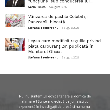
funcțiune” sub conducerea lui...
Sorin PREDA
-
5 august 2026
Vânzarea de pastile Colebil și
Panzcebil, blocată
Ștefana Teodoreanu
-
5 august 2026
Legea care modifică regulile privind
piața carburanților, publicată în
Monitorul Oficial
Ștefana Teodoreanu
-
5 august 2026
Nu, nu suntem „o echipa tânără și dornică de
afirmare”! Suntem o echipă de jurnaliști cu
experiență în investigații de presă și nu numai.