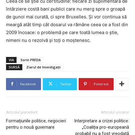
Ceea ce se știe cu certitudine: fiecare zi suplimentară de
întârziere costă bani publici care nu merg spre o groapă
de gunoi mai curată, ci spre Bruxelles. Și vor continua să
meargă atât timp cât dosarul va rămâne ceea ce a fost din
2009 încoace: o problemă pe care toată lumea o știe,
nimeni nu o rezolvă și toți o moștenesc.
VIA
Sorin PREDA
SURSĂ
Ziarul de Investigații
Facebook
Twitter
Pinterest
Articolul precedent
Articolul următor
Formațiunile politice, negocieri
Interpretare a crizei politice:
pentru o nouă guvernare
„Coaliția pro-europeană
probabil nu a fost vreodată