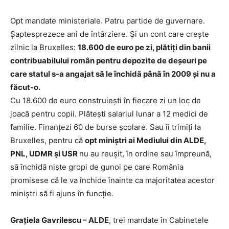
Opt mandate ministeriale. Patru partide de guvernare.
Șaptesprezece ani de întârziere. Și un cont care crește
zilnic la Bruxelles:
18.600 de euro pe zi, plătiți din banii
contribuabilului român pentru depozite de deșeuri pe
care statul s-a angajat să le închidă până în 2009 și nu a
făcut-o.
Cu 18.600 de euro construiești în fiecare zi un loc de
joacă pentru copii. Plătești salariul lunar a 12 medici de
familie. Finanțezi 60 de burse școlare. Sau îi trimiți la
Bruxelles, pentru că
opt miniștri ai Mediului din ALDE,
PNL, UDMR și USR
nu au reușit, în ordine sau împreună,
să închidă niște gropi de gunoi pe care România
promisese că le va închide înainte ca majoritatea acestor
miniștri să fi ajuns în funcție.
Grațiela Gavrilescu – ALDE
, trei mandate în Cabinetele