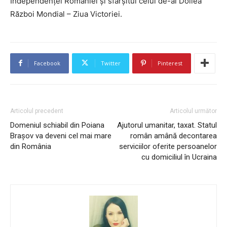
Independenţei României și sfârșitul celui de-al Doilea
Război Mondial – Ziua Victoriei.
Facebook
Twitter
Pinterest
Articolul precedent
Articolul următor
Domeniul schiabil din Poiana
Ajutorul umanitar, taxat. Statul
Braşov va deveni cel mai mare
român amână decontarea
din România
serviciilor oferite persoanelor
cu domiciliul în Ucraina