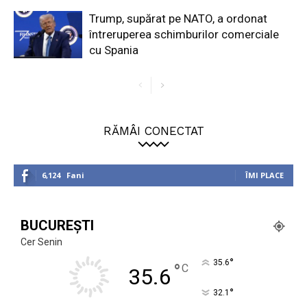
Trump, supărat pe NATO, a ordonat
întreruperea schimburilor comerciale
cu Spania
RĂMÂI CONECTAT
6,124
Fani
ÎMI PLACE
BUCUREȘTI
Cer Senin
°
35.6
°
C
35.6
°
32.1