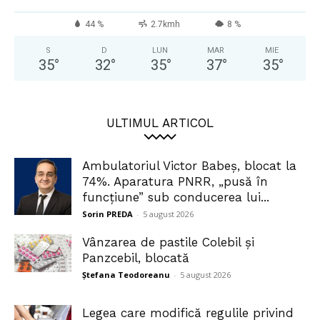
44 %
2.7kmh
8 %
S
D
LUN
MAR
MIE
35
°
32
°
35
°
37
°
35
°
ULTIMUL ARTICOL
Ambulatoriul Victor Babeș, blocat la
74%. Aparatura PNRR, „pusă în
funcțiune” sub conducerea lui...
Sorin PREDA
-
5 august 2026
Vânzarea de pastile Colebil și
Panzcebil, blocată
Ștefana Teodoreanu
-
5 august 2026
Legea care modifică regulile privind