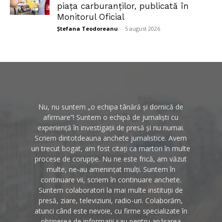
piața carburanților, publicată în
Monitorul Oficial
Ștefana Teodoreanu
-
5 august 2026
Nu, nu suntem „o echipa tânără și dornică de
afirmare”! Suntem o echipă de jurnaliști cu
experiență în investigații de presă și nu numai.
Scriem dintotdeauna anchete jurnalistice. Avem
un trecut bogat, am fost citați ca martori în multe
procese de corupție. Nu ne este frică, am văzut
multe, ne-au amenințat mulți. Suntem în
continuare vii, scriem în continuare anchete.
Suntem colaboratori la mai multe instituții de
presă, ziare, televiziuni, radio-uri. Colaborăm,
atunci când este nevoie, cu firme specializate în
obținerea de informații sau pentru apărarea