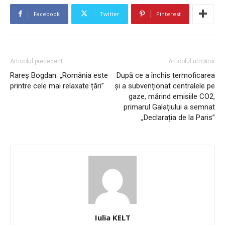
Facebook
Twitter
Pinterest
Articolul precedent
Articolul următor
Rareș Bogdan: „România este
După ce a închis termoficarea
printre cele mai relaxate țări”
și a subvenționat centralele pe
gaze, mărind emisiile CO2,
primarul Galațiului a semnat
„Declarația de la Paris”
Iulia KELT