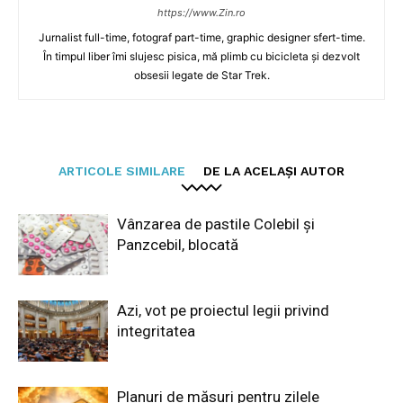
https://www.Zin.ro
Jurnalist full-time, fotograf part-time, graphic designer sfert-time.
În timpul liber îmi slujesc pisica, mă plimb cu bicicleta și dezvolt
obsesii legate de Star Trek.
ARTICOLE SIMILARE
DE LA ACELAȘI AUTOR
Vânzarea de pastile Colebil și
Panzcebil, blocată
Azi, vot pe proiectul legii privind
integritatea
Planuri de măsuri pentru zilele