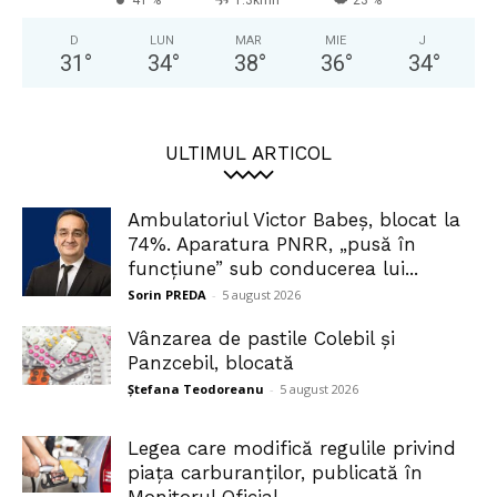
D
LUN
MAR
MIE
J
31
°
34
°
38
°
36
°
34
°
ULTIMUL ARTICOL
Ambulatoriul Victor Babeș, blocat la
74%. Aparatura PNRR, „pusă în
funcțiune” sub conducerea lui...
Sorin PREDA
-
5 august 2026
Vânzarea de pastile Colebil și
Panzcebil, blocată
Ștefana Teodoreanu
-
5 august 2026
Legea care modifică regulile privind
piața carburanților, publicată în
Monitorul Oficial