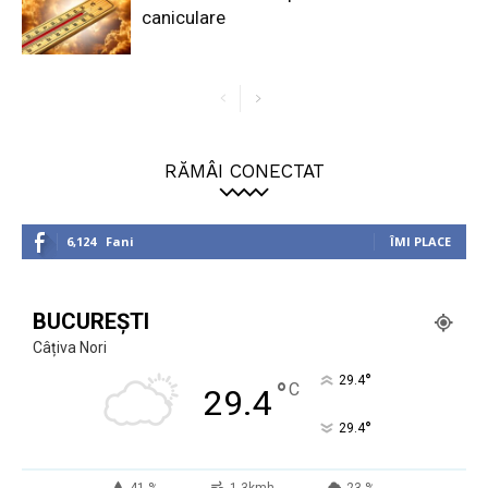
caniculare
RĂMÂI CONECTAT
6,124
Fani
ÎMI PLACE
BUCUREȘTI
Câțiva Nori
°
29.4
°
C
29.4
°
29.4
41 %
1.3kmh
23 %