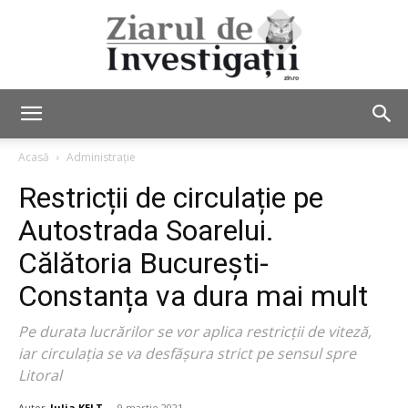
Ziarul
Acasă
Administrație
Restricții de circulație pe
de
Autostrada Soarelui.
Călătoria București-
Constanța va dura mai mult
Investigații
Pe durata lucrărilor se vor aplica restricții de viteză,
iar circulația se va desfășura strict pe sensul spre
Litoral
Autor
Iulia KELT
-
9 martie 2021