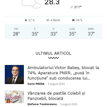
28.3
°
27.7
57 %
4.9kmh
34 %
VIN
S
D
LUN
MAR
28
°
35
°
33
°
35
°
37
°
ULTIMUL ARTICOL
Ambulatoriul Victor Babeș, blocat la
74%. Aparatura PNRR, „pusă în
funcțiune” sub conducerea lui...
Sorin PREDA
-
5 august 2026
Vânzarea de pastile Colebil și
Panzcebil, blocată
Ștefana Teodoreanu
-
5 august 2026