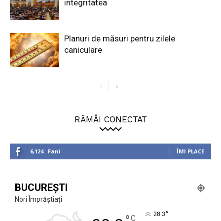
integritatea
Planuri de măsuri pentru zilele
caniculare
RĂMÂI CONECTAT
6,124
Fani
ÎMI PLACE
BUCUREȘTI
Nori Împrăștiați
°
28.3
°
C