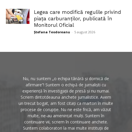
Legea care modifică regulile privind
piața carburanților, publicată în
Monitorul Oficial
Ștefana Teodoreanu
-
5 august 2026
Nu, nu suntem „o echipa tânără și dornică de
afirmare”! Suntem o echipă de jurnaliști cu
experiență în investigații de presă și nu numai.
Scriem dintotdeauna anchete jurnalistice. Avem
un trecut bogat, am fost citați ca martori în multe
procese de corupție. Nu ne este frică, am văzut
multe, ne-au amenințat mulți. Suntem în
continuare vii, scriem în continuare anchete.
Suntem colaboratori la mai multe instituții de