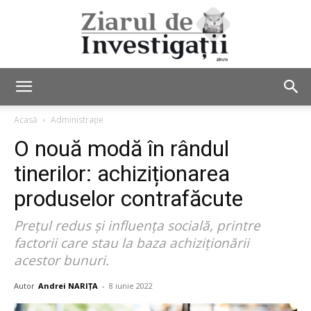
Ziarul
Acasă
Administrație
O nouă modă în rândul
de
tinerilor: achiziționarea
produselor contrafăcute
Prețul redus și influența socială, printre
Investigații
factorii care stau la baza achiziționării
acestor bunuri.
Autor
Andrei NARIȚA
-
8 iunie 2022