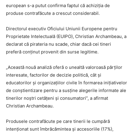
european s-a putut confirma faptul că achiziția de
produse contrafăcute a crescut considerabil.
Directorul executiv Oficiului Uniunii Europene pentru
Proprietate Intelectuală (EUIPO), Christian Archambeau, a
declarat că pirateria nu scade, chiar dacă cei tineri
preferă conținut provenit din surse legitime.
„Această nouă analiză oferă o unealtă valoroasă părţilor
interesate, factorilor de decizie politică, cât şi
educatorilor şi organizaţiilor civile în formarea iniţiativelor
de conştientizare pentru a susţine alegerile informate ale
tinerilor noştri cetăţeni şi consumatori”, a afirmat
Christian Archambeau.
Produsele contrafăcute pe care tinerii le cumpără
intenționat sunt îmbrăcămintea și accesoriile (17%),