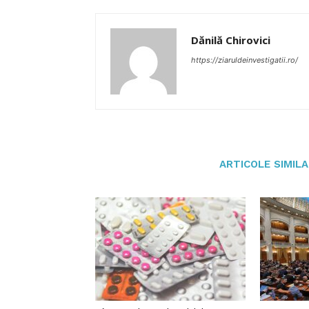
Dănilă Chirovici
https://ziaruldeinvestigatii.ro/
ARTICOLE SIMIL