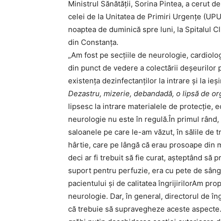
Ministrul Sănătăţii, Sorina Pintea, a cerut d
celei de la Unitatea de Primiri Urgenţe (UPU)
noaptea de duminică spre luni, la Spitalul 
din Constanţa.
„Am fost pe secţiile de neurologie, cardiolog
din punct de vedere a colectării deşeurilor 
existenţa dezinfectanţilor la intrare şi la ie
Dezastru, mizerie, debandadă, o lipsă de org
lipsesc la intrare materialele de protecţie, 
neurologie nu este în regulă.În primul rând, l
saloanele pe care le-am văzut, în sălile de
hârtie, care pe lângă că erau prosoape din m
deci ar fi trebuit să fie curat, aşteptând să
suport pentru perfuzie, era cu pete de sânge
pacientului şi de calitatea îngrijirilorAm pr
neurologie. Dar, în general, directorul de îng
că trebuie să supravegheze aceste aspecte.