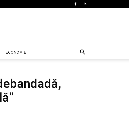
ECONOMIE
 debandadă,
lă”