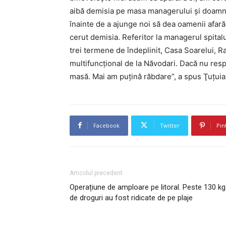
aibă demisia pe masa managerului şi doamna 
înainte de a ajunge noi să dea oamenii afară 
cerut demisia. Referitor la managerul spital
trei termene de îndeplinit, Casa Soarelui, Ra
multifuncţional de la Năvodari. Dacă nu res
masă. Mai am puţină răbdare”, a spus Ţuţuia
Facebook
Twitter
Pin
Articolul precedent
Operațiune de amploare pe litoral. Peste 130 kg
de droguri au fost ridicate de pe plaje