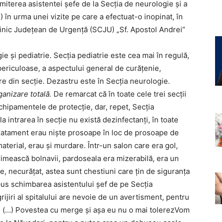
emiterea asistentei şefe de la Secţia de neurologie şi a
 în urma unei vizite pe care a efectuat-o inopinat, în
Clinic Judeţean de Urgenţă (SCJU) „Sf. Apostol Andrei”
ie şi pediatrie. Secţia pediatrie este cea mai în regulă,
periculoase, a aspectului general de curăţenie,
şire din secţie. Dezastru este în Secţia neurologie.
anizare totală.
De remarcat că în toate cele trei secţii
echipamentele de protecţie, dar, repet, Secţia
a intrarea în secţie nu există dezinfectanţi, în toate
 tratament erau nişte prosoape în loc de prosoape de
aterial, erau şi murdare. Într-un salon care era gol,
 primească bolnavii, pardoseala era mizerabilă, era un
, necurăţat, astea sunt chestiuni care ţin de siguranţa
opus schimbarea asistentului şef de pe Secţia
rijiri al spitalului are nevoie de un avertisment, pentru
 (…) Povestea cu merge şi aşa eu nu o mai tolerezVom