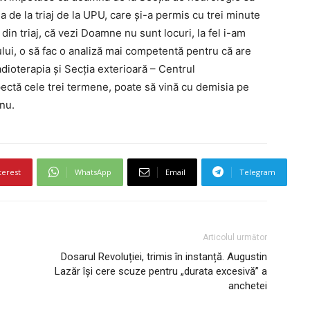
de la triaj de la UPU, care şi-a permis cu trei minute
din triaj, că vezi Doamne nu sunt locuri, la fel i-am
ului, o să fac o analiză mai competentă pentru că are
dioterapia şi Secţia exterioară – Centrul
pectă cele trei termene, poate să vină cu demisia pe
nu.
terest
WhatsApp
Email
Telegram
Articolul următor
Dosarul Revoluției, trimis în instanță. Augustin
Lazăr își cere scuze pentru „durata excesivă” a
anchetei