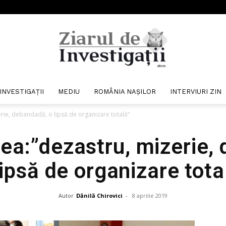
INVESTIGAȚII
MEDIU
ROMÂNIA NAȘILOR
INTERVIURI ZIN
Ziarul
erie, debandadă, o lipsă de organizare totală”
tea:”dezastru, mizerie,
lipsă de organizare tota
de
Autor
Dănilă Chirovici
-
8 aprilie 2019