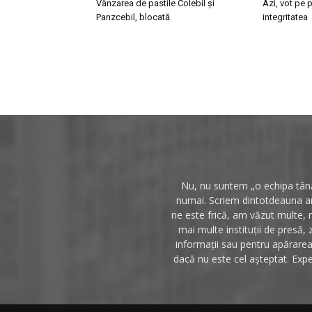
Vânzarea de pastile Colebil și
Azi, vot pe p
Panzcebil, blocată
integritatea
Nu, nu suntem „o echipa tânăr
numai. Scriem dintotdeauna anc
ne este frică, am văzut multe, 
mai multe instituții de presă, 
informații sau pentru apărarea 
dacă nu este cel așteptat. Expe