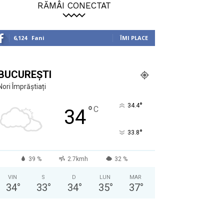
RĂMÂI CONECTAT
6,124
Fani
ÎMI PLACE
BUCUREȘTI
Nori Împrăștiați
°
34.4
°
C
34
°
33.8
39 %
2.7kmh
32 %
VIN
S
D
LUN
MAR
34
°
33
°
34
°
35
°
37
°