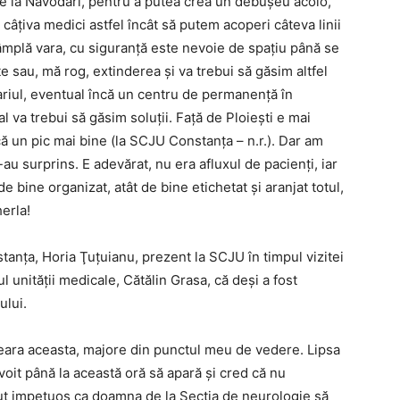
de la Năvodari, pentru a putea crea un debuşeu acolo,
âţiva medici astfel încât să putem acoperi câteva linii
âmplă vara, cu siguranţă este nevoie de spaţiu până se
e sau, mă rog, extinderea şi va trebui să găsim altfel
dariul, eventual încă un centru de permanenţă în
 va trebui să găsim soluţii. Faţă de Ploieşti e mai
că un pic mai bine (la SCJU Constanţa – n.r.). Dar am
au surprins. E adevărat, nu era afluxul de pacienţi, iar
de bine organizat, atât de bine etichetat şi aranjat totul,
herla!
anţa, Horia Ţuţuianu, prezent la SCJU în timpul vizitei
ul unităţii medicale, Cătălin Grasa, că deşi a fost
ului.
 seara aceasta, majore din punctul meu de vedere. Lipsa
voit până la această oră să apară şi cred că nu
rut impetuos ca doamna de la Secţia de neurologie să