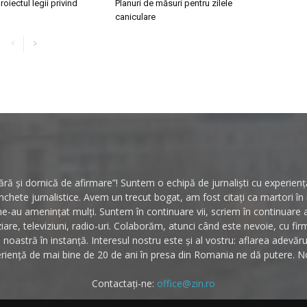
roiectul legii privind
Planuri de măsuri pentru zilele
caniculare
ă și dornică de afirmare”! Suntem o echipă de jurnaliști cu experiență 
hete jurnalistice. Avem un trecut bogat, am fost citați ca martori î
ne-au amenințat mulți. Suntem în continuare vii, scriem în continuare
ziare, televiziuni, radio-uri. Colaborăm, atunci când este nevoie, cu fi
noastră în instanță. Interesul nostru este și al vostru: aflarea adevăr
riență de mai bine de 20 de ani în presa din Romania ne dă putere. No
Contactați-ne:
office@zin.ro