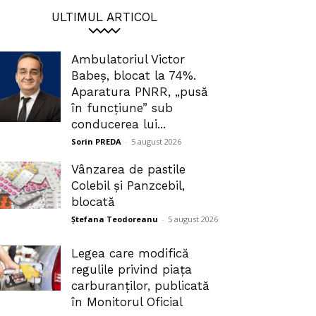
ULTIMUL ARTICOL
Ambulatoriul Victor
Babeș, blocat la 74%.
Aparatura PNRR, „pusă
în funcțiune” sub
conducerea lui...
Sorin PREDA
-
5 august 2026
Vânzarea de pastile
Colebil și Panzcebil,
blocată
Ștefana Teodoreanu
-
5 august 2026
Legea care modifică
regulile privind piața
carburanților, publicată
în Monitorul Oficial