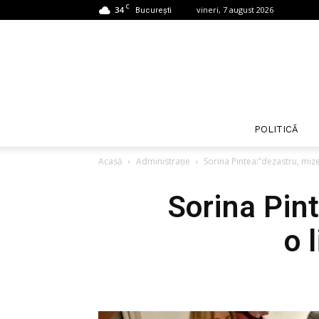
C
34
vineri, 7 august 2026
București
POLITICĂ
Acasă
Administrație
Sorina Pintea:”dezastru, miz
Sorina Pin
o 