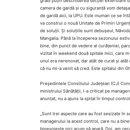
grăbi puţin deschiderea secţiei exterioare 
camera de gardă şi cu siguranţă vom detaşa c
de gardă aici, la UPU. Este inuman ce se înt
va construi o nouă Unitate de Primiri Urgenţ
de soluţii. Şi soluţiile sunt debuşeul, Năvo
Mangalia. Până la începerea sezonului estival
bine, din punct de vedere al curăţeniei, par
vizitat în weekend două spitale mici, care m-
unul era nerenovat, dar atât de curat şi atât 
că nu mi-a venit să cred. Este spitalul din G
Preşedintele Consiliului Judeţean (CJ) Const
ministrului Sănătăţii, l-a criticat pe manager
anunţat, nu a ajuns la spital în timpul control
„Sunt trei aspecte care au fost sesizate în
managerului la acest control, care nu a bine
binevoieşte nici acum să apară. Doi, am ce