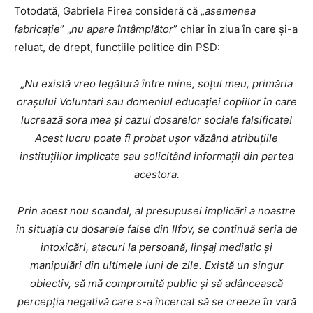
Totodată, Gabriela Firea consideră că „
asemenea
fabricație
” „
nu apare întâmplător
” chiar în ziua în care și-a
reluat, de drept, funcțiile politice din PSD:
„
Nu există vreo legătură între mine, soțul meu, primăria
orașului Voluntari sau domeniul educației copiilor în care
lucrează sora mea și cazul dosarelor sociale falsificate!
Acest lucru poate fi probat ușor văzând atribuțiile
instituțiilor implicate sau solicitând informații din partea
acestora.
Prin acest nou scandal, al presupusei implicări a noastre
în situația cu dosarele false din Ilfov, se continuă seria de
intoxicări, atacuri la persoană, linșaj mediatic și
manipulări din ultimele luni de zile. Există un singur
obiectiv, să mă compromită public și să adâncească
percepția negativă care s-a încercat să se creeze în vară