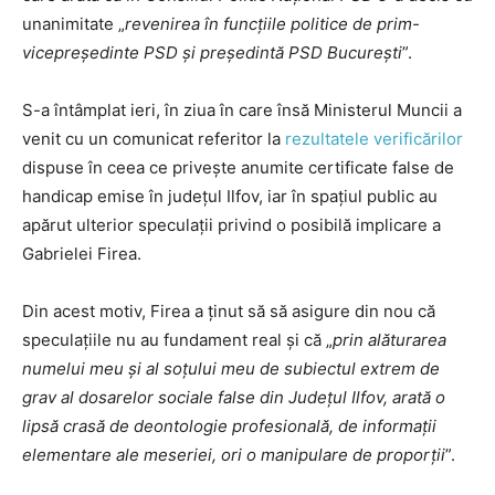
unanimitate „
revenirea în funcțiile politice de prim-
vicepreședinte PSD și președintă PSD București
”.
S-a întâmplat ieri, în ziua în care însă Ministerul Muncii a
venit cu un comunicat referitor la
rezultatele verificărilor
dispuse în ceea ce privește anumite certificate false de
handicap emise în județul Ilfov, iar în spațiul public au
apărut ulterior speculații privind o posibilă implicare a
Gabrielei Firea.
Din acest motiv, Firea a ținut să să asigure din nou că
speculațiile nu au fundament real și că „
prin alăturarea
numelui meu și al soțului meu de subiectul extrem de
grav al dosarelor sociale false din Județul Ilfov, arată o
lipsă crasă de deontologie profesională, de informații
elementare ale meseriei, ori o manipulare de proporții
”.