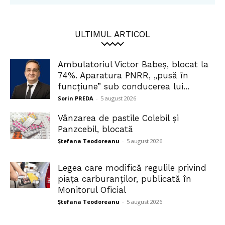
ULTIMUL ARTICOL
Ambulatoriul Victor Babeș, blocat la
74%. Aparatura PNRR, „pusă în
funcțiune” sub conducerea lui...
Sorin PREDA
-
5 august 2026
Vânzarea de pastile Colebil și
Panzcebil, blocată
Ștefana Teodoreanu
-
5 august 2026
Legea care modifică regulile privind
piața carburanților, publicată în
Monitorul Oficial
Ștefana Teodoreanu
-
5 august 2026