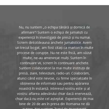
Nu, nu suntem „o echipa tânără și dornică de
afirmare”! Suntem o echipă de jurnaliști cu
experiență în investigații de presă și nu numai.
Scriem dintotdeauna anchete jurnalistice. Avem
un trecut bogat, am fost citați ca martori în multe
procese de corupție. Nu ne este frică, am văzut
multe, ne-au amenințat mulți. Suntem în
continuare vii, scriem în continuare anchete.
Suntem colaboratori la mai multe instituții de
presă, ziare, televiziuni, radio-uri. Colaborăm,
atunci când este nevoie, cu firme specializate în
obținerea de informații sau pentru apărarea
noastră în instanță. Interesul nostru este și al
vostru: aflarea adevărului chiar dacă enervează,
chiar dacă nu este cel așteptat. Experiență de mai
bine de 20 de ani în presa din Romania ne dă
putere. Noi suntem Ziarul de Investigații!