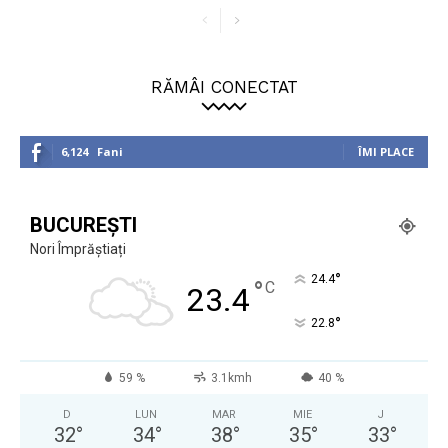
RĂMÂI CONECTAT
6,124
Fani
ÎMI PLACE
BUCUREȘTI
Nori Împrăștiați
°
24.4
°
C
23.4
°
22.8
59 %
3.1kmh
40 %
D
LUN
MAR
MIE
J
32
°
34
°
38
°
35
°
33
°