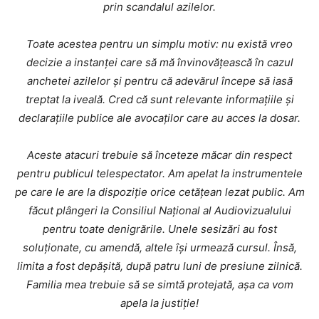
prin scandalul azilelor.
Toate acestea pentru un simplu motiv: nu există vreo
decizie a instanței care să mă învinovățească în cazul
anchetei azilelor și pentru că adevărul începe să iasă
treptat la iveală. Cred că sunt relevante informațiile și
declarațiile publice ale avocaților care au acces la dosar.
Aceste atacuri trebuie să înceteze măcar din respect
pentru publicul telespectator. Am apelat la instrumentele
pe care le are la dispoziție orice cetățean lezat public. Am
făcut plângeri la Consiliul Național al Audiovizualului
pentru toate denigrările. Unele sesizări au fost
soluționate, cu amendă, altele își urmează cursul. Însă,
limita a fost depășită, după patru luni de presiune zilnică.
Familia mea trebuie să se simtă protejată, așa ca vom
apela la justiție!