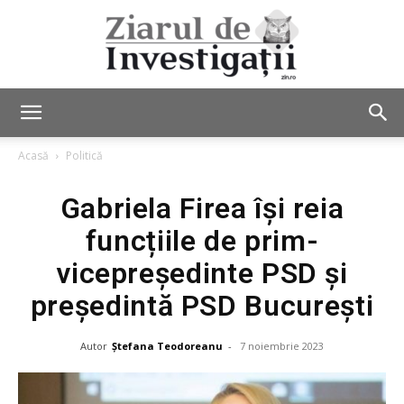
Ziarul
Acasă
Politică
Gabriela Firea își reia
de
funcțiile de prim-
vicepreședinte PSD și
Investigații
președintă PSD București
Autor
Ștefana Teodoreanu
-
7 noiembrie 2023