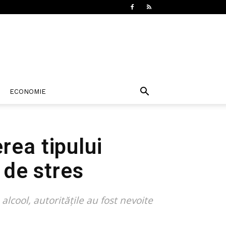
ECONOMIE
rea tipului
 de stres
cool, autoritățile au fost nevoite