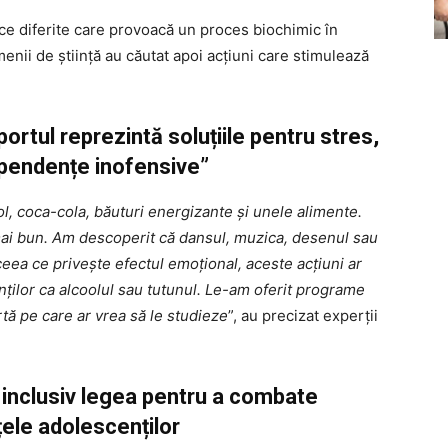
ce diferite care provoacă un proces biochimic în
enii de știință au căutat apoi acțiuni care stimulează
rtul reprezintă soluțiile pentru stres,
pendențe inofensive”
ol, coca-cola, băuturi energizante și unele alimente.
mai bun. Am descoperit că dansul, muzica, desenul sau
 ceea ce privește efectul emoțional, aceste acțiuni ar
nților ca alcoolul sau tutunul. Le-am oferit programe
rtă pe care ar vrea să le studieze
”, au precizat experții
t inclusiv legea pentru a combate
ele adolescenților