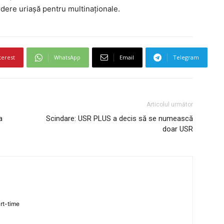
rdere uriașă pentru multinaționale.
terest
WhatsApp
Email
Telegram
Articolul următor
a
Scindare: USR PLUS a decis să se numească
doar USR
art-time