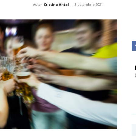
Autor
Cristina Antal
-
3 octombrie 2021
Investigații