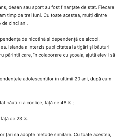
dans, desen sau sport au fost finanțate de stat. Fiecare
am timp de trei luni. Cu toate acestea, mulți dintre
de cinci ani.
pendența de nicotină și dependență de alcool,
ea. Islanda a interzis publicitatea la țigări și băuturi
ru părinții care, în colaborare cu școala, ajută elevii să-
endențele adolescenților în ultimii 20 ani, după cum
t băuturi alcoolice, față de 48 % ;
 față de 23 %.
tor țări să adopte metode similare. Cu toate acestea,