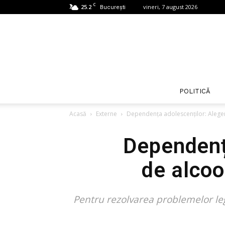
C
25.2
vineri, 7 august 2026
București
POLITICĂ
Acasă
Externe
Dependența adolescenților: Alegerea
Dependența
de alcoo
Pentru rezolvarea problemelor leg