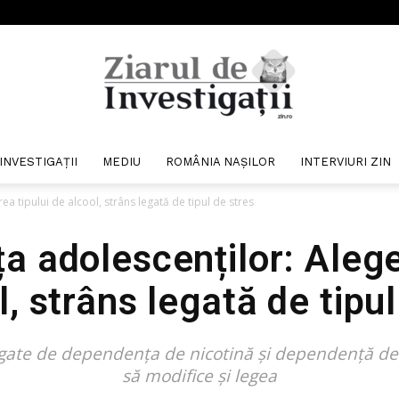
INVESTIGAȚII
MEDIU
ROMÂNIA NAȘILOR
INTERVIURI ZIN
Ziarul
 tipului de alcool, strâns legată de tipul de stres
 adolescenților: Alege
l, strâns legată de tipul
de
ate de dependența de nicotină și dependență de al
să modifice și legea