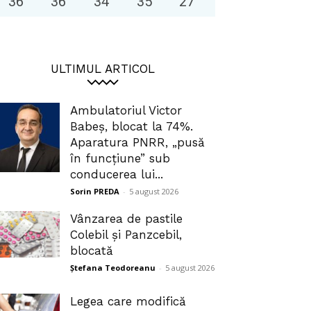
36
°
36
°
34
°
35
°
27
°
ULTIMUL ARTICOL
Ambulatoriul Victor
Babeș, blocat la 74%.
Aparatura PNRR, „pusă
în funcțiune” sub
conducerea lui...
Sorin PREDA
-
5 august 2026
Vânzarea de pastile
Colebil și Panzcebil,
blocată
Ștefana Teodoreanu
-
5 august 2026
Legea care modifică