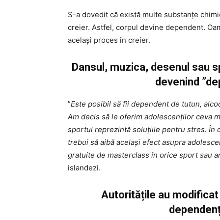
S-a dovedit că există multe substanțe chimi
creier. Astfel, corpul devine dependent. Oam
același proces în creier.
Dansul, muzica, desenul sau spo
devenind ”de
”
Este posibil să fii dependent de tutun, alco
Am decis să le oferim adolescenților ceva 
sportul reprezintă soluțiile pentru stres. În
trebui să aibă același efect asupra adolesce
gratuite de masterclass în orice sport sau a
islandezi.
Autoritățile au modifica
dependenț