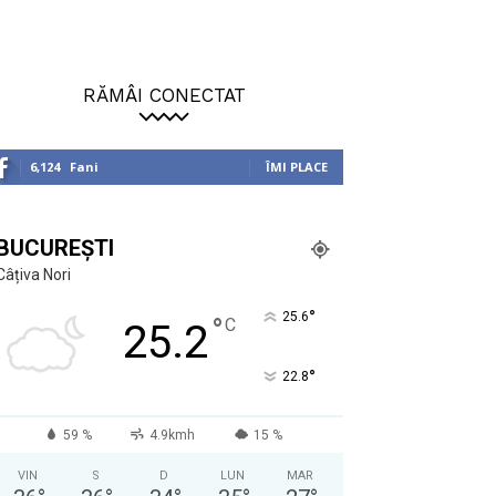
RĂMÂI CONECTAT
6,124
Fani
ÎMI PLACE
BUCUREȘTI
Câțiva Nori
°
25.6
°
C
25.2
°
22.8
59 %
4.9kmh
15 %
VIN
S
D
LUN
MAR