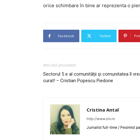
orice schimbare în bine ar reprezenta o pie
Facebook
Twitter
Pin
Articolul precedent
Sectorul 5 e al comunității și comunitatea îl vre
curat! – Cristian Popescu Piedone
Cristina Antal
http://www.zin.ro
Jurnalist full-time / Pesimist p