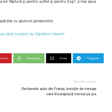
a lor făptură şi pentru suflet şi pentru trup”, a mai spus
mpărțite cu ajutorul jandarmilor.
t când creștinii au Sărbători libere!”
terest
WhatsApp
Email
Telegram
Articolul următor
Reclamele auto din Franţa, însoţite de mesaje
care încurajează mersul pe jos