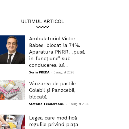
ULTIMUL ARTICOL
Ambulatoriul Victor
Babeș, blocat la 74%.
Aparatura PNRR, „pusă
în funcțiune” sub
conducerea lui...
Sorin PREDA
-
5 august 2026
Vânzarea de pastile
Colebil și Panzcebil,
blocată
Ștefana Teodoreanu
-
5 august 2026
Legea care modifică
regulile privind piața