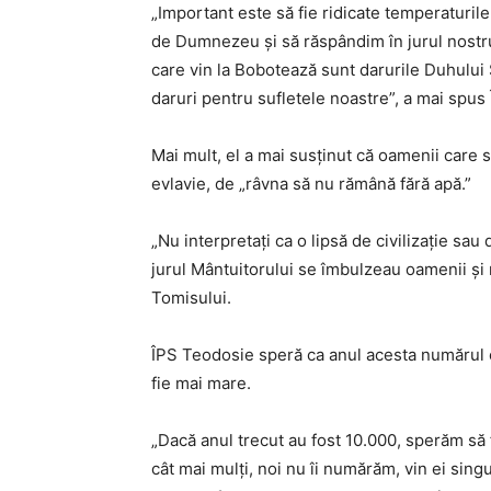
„Important este să fie ridicate temperaturil
de Dumnezeu şi să răspândim în jurul nostru
care vin la Bobotează sunt darurile Duhului
daruri pentru sufletele noastre”, a mai spus
Mai mult, el a mai susținut că oamenii care 
evlavie, de „râvna să nu rămână fără apă.”
„Nu interpretaţi ca o lipsă de civilizaţie sau
jurul Mântuitorului se îmbulzeau oamenii şi 
Tomisului.
ÎPS Teodosie speră ca anul acesta numărul c
fie mai mare.
„Dacă anul trecut au fost 10.000, sperăm să
cât mai mulţi, noi nu îi numărăm, vin ei singu