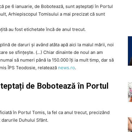
 că pe 6 ianuarie, de Bobotează, sunt așteptați în Portul
lt, Arhiepiscopul Tomisului a mai precizat că sunt
nțită au fost etichetate încă de anul trecut.
ină de daruri şi având atâta apă aici la malul mării, noi
re se sfinţeşte. (…) Chiar dinainte de noul an am
 numai să numeri până la 150.000 îţi ia mult timp, dar să
ansmis ÎPS Teodosie, relatează
news.ro
.
șteptați de Bobotează în Portul
iciată în Portul Tomis, la fel ca anul trecut, precizând
 darurile Duhului Sfânt.