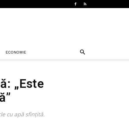
ECONOMIE
ă: „Este
ă”
e cu apă sfințită.