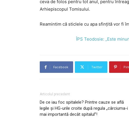
ceva de folos pentru tot anul, pentru întreag
Arhiepiscopul Tomisului.
Reamintim că sticlele cu apa sfințită vor fi î
ÎPS Teodosie: „Este minuna
Facebook
Twitter
Pin
Articolul precedent
De ce iau foc spitalele? Printre cauze se află
legile și HG-urile croite după regula „cârciuma-i
mai importantă decât spitalul”!