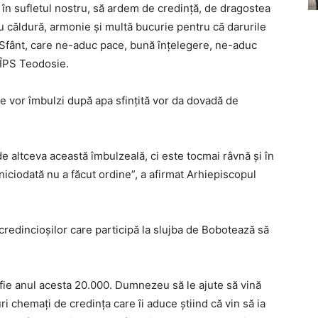
e în sufletul nostru, să ardem de credinţă, de dragostea
 căldură, armonie şi multă bucurie pentru că darurile
 Sfânt, care ne-aduc pace, bună înţelegere, ne-aduc
 ÎPS Teodosie.
se vor îmbulzi după apa sfințită vor da dovadă de
 de altceva această îmbulzeală, ci este tocmai râvnă şi în
niciodată nu a făcut ordine”, a afirmat Arhiepiscopul
redincioșilor care participă la slujba de Bobotează să
 fie anul acesta 20.000. Dumnezeu să le ajute să vină
ri chemaţi de credinţa care îi aduce ştiind că vin să ia