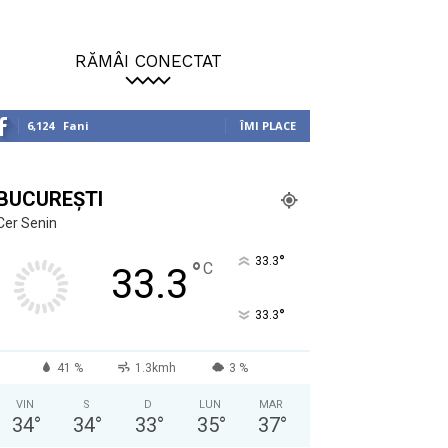
RĂMÂI CONECTAT
6,124
Fani
ÎMI PLACE
BUCUREȘTI
Cer Senin
°
33.3
°
C
33.3
°
33.3
41 %
1.3kmh
3 %
VIN
S
D
LUN
MAR
34
°
34
°
33
°
35
°
37
°