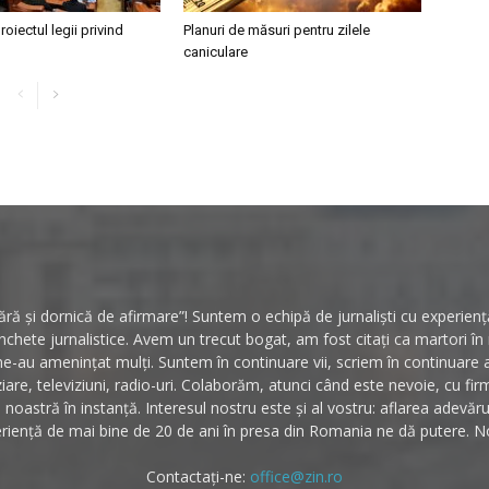
roiectul legii privind
Planuri de măsuri pentru zilele
caniculare
ă și dornică de afirmare”! Suntem o echipă de jurnaliști cu experiență 
hete jurnalistice. Avem un trecut bogat, am fost citați ca martori î
ne-au amenințat mulți. Suntem în continuare vii, scriem în continuare
ziare, televiziuni, radio-uri. Colaborăm, atunci când este nevoie, cu fi
noastră în instanță. Interesul nostru este și al vostru: aflarea adevăr
riență de mai bine de 20 de ani în presa din Romania ne dă putere. No
Contactați-ne:
office@zin.ro