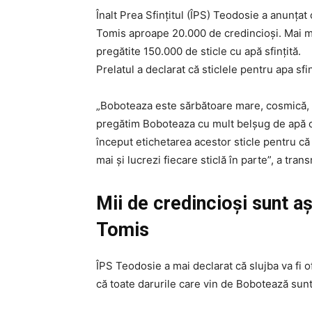
Înalt Prea Sfinţitul (ÎPS) Teodosie a anunțat
Tomis aproape 20.000 de credincioși. Mai mu
pregătite 150.000 de sticle cu apă sfințită.
Prelatul a declarat că sticlele pentru apa sfi
„Boboteaza este sărbătoare mare, cosmică, pl
pregătim Boboteaza cu mult belşug de apă ca
început etichetarea acestor sticle pentru că
mai şi lucrezi fiecare sticlă în parte”, a tr
Mii de credincioși sunt a
Tomis
ÎPS Teodosie a mai declarat că slujba va fi of
că toate darurile care vin de Bobotează sunt