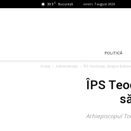
C
33.3
vineri, 7 august 2026
București
POLITICĂ
Acasă
Administrație
ÎPS Teodosie, despre Bobote
ÎPS Teo
s
Arhiepiscopul Tom