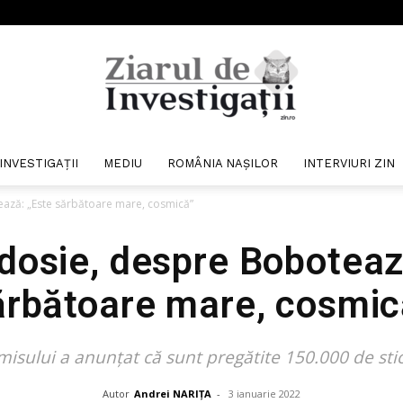
INVESTIGAȚII
MEDIU
ROMÂNIA NAȘILOR
INTERVIURI ZIN
Ziarul
ază: „Este sărbătoare mare, cosmică”
dosie, despre Boboteaz
ărbătoare mare, cosmic
de
isului a anunțat că sunt pregătite 150.000 de sticl
Autor
Andrei NARIȚA
-
3 ianuarie 2022