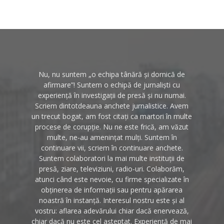
Nu, nu suntem „o echipa tânără și dornică de
afirmare”! Suntem o echipă de jurnaliști cu
experiență în investigații de presă și nu numai.
Scriem dintotdeauna anchete jurnalistice. Avem
un trecut bogat, am fost citați ca martori în multe
procese de corupție. Nu ne este frică, am văzut
multe, ne-au amenințat mulți. Suntem în
continuare vii, scriem în continuare anchete.
Suntem colaboratori la mai multe instituții de
presă, ziare, televiziuni, radio-uri. Colaborăm,
atunci când este nevoie, cu firme specializate în
obținerea de informații sau pentru apărarea
noastră în instanță. Interesul nostru este și al
vostru: aflarea adevărului chiar dacă enervează,
chiar dacă nu este cel așteptat. Experiență de mai