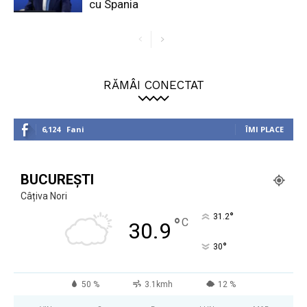
cu Spania
RĂMÂI CONECTAT
6,124
Fani
ÎMI PLACE
BUCUREȘTI
Câțiva Nori
°
31.2
°
C
30.9
°
30
50 %
3.1kmh
12 %