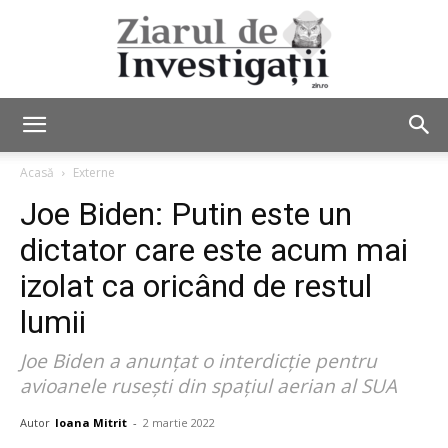
Ziarul
Acasă
Externe
Joe Biden: Putin este un
de
dictator care este acum mai
izolat ca oricând de restul
lumii
Investigații
Joe Biden a anunţat o interdicţie pentru
avioanele ruseşti din spaţiul aerian al SUA
Autor
Ioana Mitrit
-
2 martie 2022