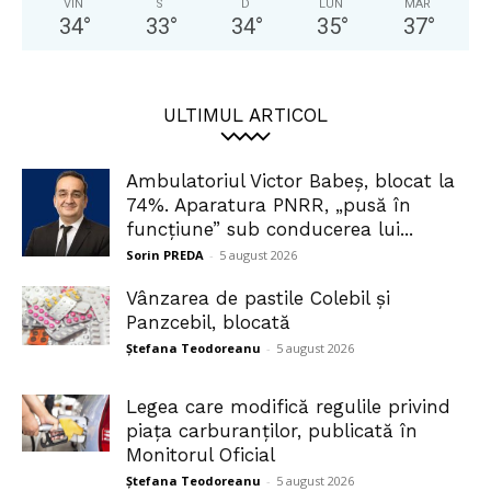
VIN
S
D
LUN
MAR
34
°
33
°
34
°
35
°
37
°
ULTIMUL ARTICOL
Ambulatoriul Victor Babeș, blocat la
74%. Aparatura PNRR, „pusă în
funcțiune” sub conducerea lui...
Sorin PREDA
-
5 august 2026
Vânzarea de pastile Colebil și
Panzcebil, blocată
Ștefana Teodoreanu
-
5 august 2026
Legea care modifică regulile privind
piața carburanților, publicată în
Monitorul Oficial
Ștefana Teodoreanu
-
5 august 2026