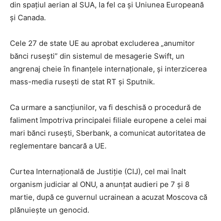
din spaţiul aerian al SUA, la fel ca şi Uniunea Europeană
şi Canada.
Cele 27 de state UE au aprobat excluderea „anumitor
bănci ruseşti” din sistemul de mesagerie Swift, un
angrenaj cheie în finanţele internaţionale, şi interzicerea
mass-media ruseşti de stat RT şi Sputnik.
Ca urmare a sancţiunilor, va fi deschisă o procedură de
faliment împotriva principalei filiale europene a celei mai
mari bănci ruseşti, Sberbank, a comunicat autoritatea de
reglementare bancară a UE.
Curtea Internaţională de Justiţie (CIJ), cel mai înalt
organism judiciar al ONU, a anunţat audieri pe 7 şi 8
martie, după ce guvernul ucrainean a acuzat Moscova că
plănuieşte un genocid.