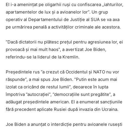
El i-a ameninţat pe oligarhii ruşi cu confiscarea „iahturilor,
apartamentelor de lux şi a avioanelor lor”. Un grup
operativ al Departamentului de Justiţie al SUA se va axa
pe urmărirea penală a activităţilor criminale ale acestora.
”Dacă dictatorii nu plătesc preţul pentru agresiunea lor, ei
provoacă şi mai mult haos”, a avertizat Joe Biden,
referindu-se la liderul de la Kremlin.
Preşedintele rus ”a crezut că Occidentul şi NATO nu vor
răspunde”, a mai spus Joe Biden. ”Putin este acum mai
izolat ca oricând de restul lumii”, deoarece în lupta
împotriva ”autocraţiei”, ”democraţiile sunt pregătite”, a
adăugat preşedintele american. El a enumerat sancţiunile
fără precedent aplicate Rusiei după invazia din Ucraina.
Joe Biden a anunţat o interdicţie pentru avioanele ruseşti