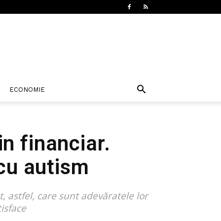
ECONOMIE
in financiar.
 cu autism
t, astfel, care sunt adevăratele lor
isface