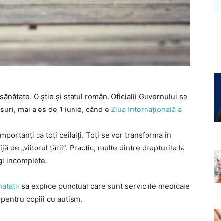
 sănătate. O știe și statul român. Oficialii Guvernului se
suri, mai ales de 1 iunie, când e
Ziua Internațională a
mportanți ca toți ceilalți. Toți se vor transforma în
ă de „viitorul țării”. Practic, multe dintre drepturile la
gi incomplete.
ătății
să explice punctual care sunt serviciile medicale
 pentru copiii cu autism.