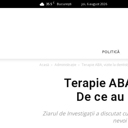
C
35.5
joi, 6 august 2026
București
POLITICĂ
Acasă
Administrație
Terapie ABA, vizite la dentist,
Terapie ABA,
De ce au 
Ziarul de Investigații a discutat c
nevoi