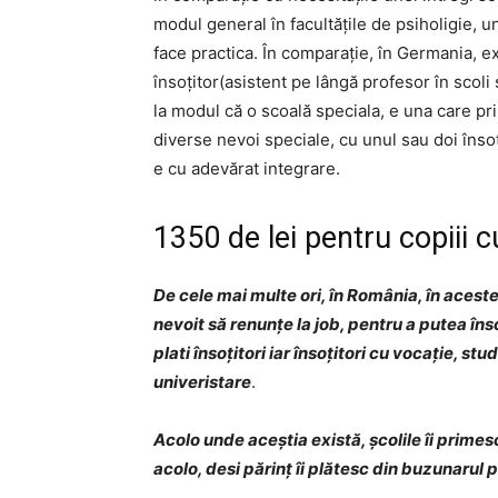
modul general în facultățile de psiholigie,
face practica. În comparație, în Germania, ex
însoțitor(asistent pe lângă profesor în scoli s
la modul că o scoală speciala, e una care prim
diverse nevoi speciale, cu unul sau doi însoț
e cu adevărat integrare.
1350 de lei pentru copiii 
De cele mai multe ori, în România, în aceste f
nevoit să renunțe la job, pentru a putea însoț
plati însoțitori iar însoțitori cu vocație, st
univeristare
.
Acolo unde aceștia există, școlile îi primesc
acolo, desi părinț îi plătesc din buzunarul p