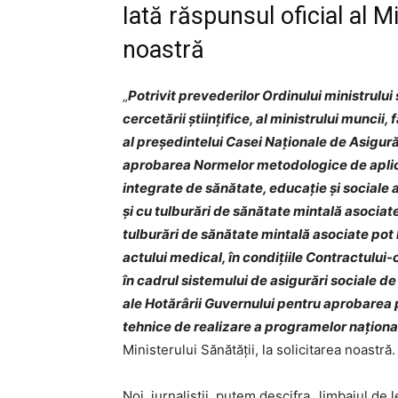
Iată răspunsul oficial al Mi
noastră
„
Potrivit prevederilor Ordinului ministrului 
cercetării ştiinţifice, al ministrului muncii,
al preşedintelui Casei Naţionale de Asigu
aprobarea Normelor metodologice de aplicar
integrate de sănătate, educaţie şi sociale 
şi cu tulburări de sănătate mintală asocia
tulburări de sănătate mintală asociate pot
actului medical, în condiţiile Contractului-
în cadrul sistemului de asigurări sociale de
ale Hotărârii Guvernului pentru aprobarea
tehnice de realizare a programelor naţiona
Ministerului Sănătății, la solicitarea noastră.
Noi, jurnaliștii, putem descifra „limbajul de le