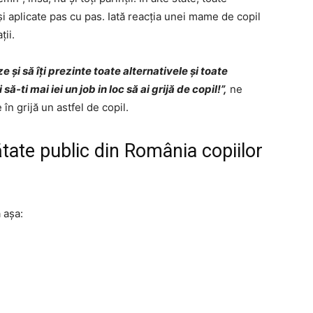
și aplicate pas cu pas. Iată reacția unei mame de copil
ții.
e și să îți prezinte toate alternativele și toate
să-ti mai iei un job in loc să ai grijă de copil!”,
ne
n grijă un astfel de copil.
tate public din România copiilor
 așa: