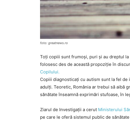
foto: greatnews.ro
Toți copiii sunt frumoși, puri și au dreptul la
folosesc des de această propoziție în discur
Copilului.
Copiii diagnosticați cu autism sunt la fel de i
adulți. Teoretic, România ar trebui să aibă grij
sănătate înseamnă exprimări stufoase, în le
Ziarul de Investigații a cerut
Ministerului Săn
pe care le oferă sistemul public de sănătate