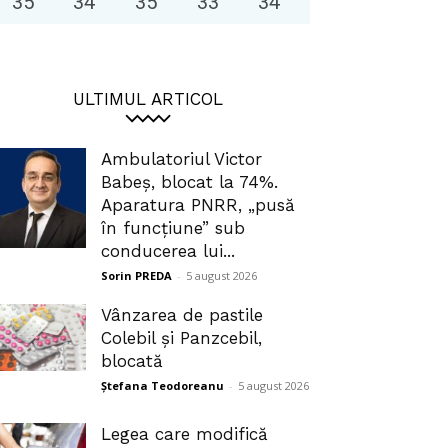
35
°
34
°
35
°
33
°
34
°
ULTIMUL ARTICOL
Ambulatoriul Victor
Babeș, blocat la 74%.
Aparatura PNRR, „pusă
în funcțiune” sub
conducerea lui...
Sorin PREDA
-
5 august 2026
Vânzarea de pastile
Colebil și Panzcebil,
blocată
Ștefana Teodoreanu
-
5 august 2026
Legea care modifică