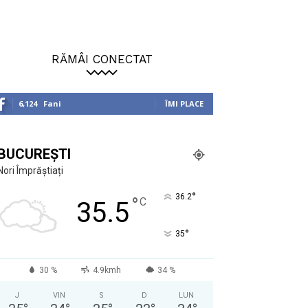
RĂMÂI CONECTAT
6,124
Fani
ÎMI PLACE
BUCUREȘTI
Nori Împrăștiați
°
36.2
°
C
35.5
°
35
30 %
4.9kmh
34 %
J
VIN
S
D
LUN