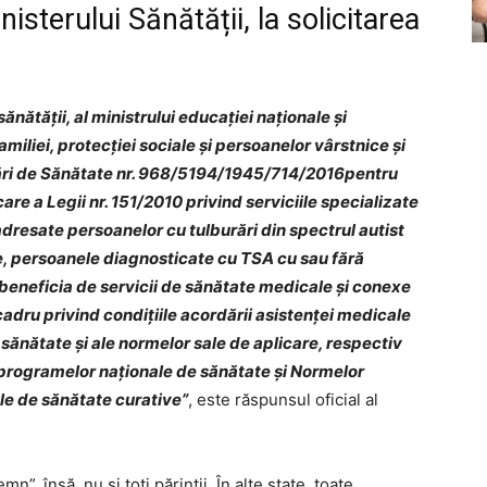
nisterului Sănătății, la solicitarea
sănătăţii, al ministrului educaţiei naţionale şi
 familiei, protecţiei sociale şi persoanelor vârstnice şi
rări de Sănătate nr. 968/5194/1945/714/2016pentru
e a Legii nr. 151/2010 privind serviciile specializate
adresate persoanelor cu tulburări din spectrul autist
te, persoanele diagnosticate cu TSA cu sau fără
 beneficia de servicii de sănătate medicale şi conexe
cadru privind condiţiile acordării asistenţei medicale
 sănătate şi ale normelor sale de aplicare, respectiv
 programelor naţionale de sănătate şi Normelor
le de sănătate curative”
, este răspunsul oficial al
mn”, însă, nu și toți părinții. În alte state, toate