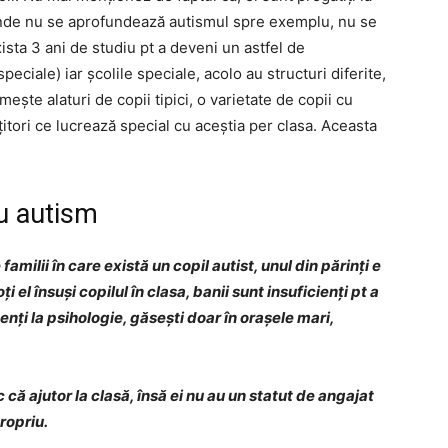
 unde nu se aprofundează autismul spre exemplu, nu se
ista 3 ani de studiu pt a deveni un astfel de
peciale) iar școlile speciale, acolo au structuri diferite,
ește alaturi de copii tipici, o varietate de copii cu
itori ce lucrează special cu aceștia per clasa. Aceasta
cu autism
amilii în care există un copil autist, unul din părinți e
i el însuși copilul în clasa, banii sunt insuficienți pt a
udenți la psihologie, găsești doar în orașele mari,
 că ajutor la clasă, însă ei nu au un statut de angajat
ropriu.