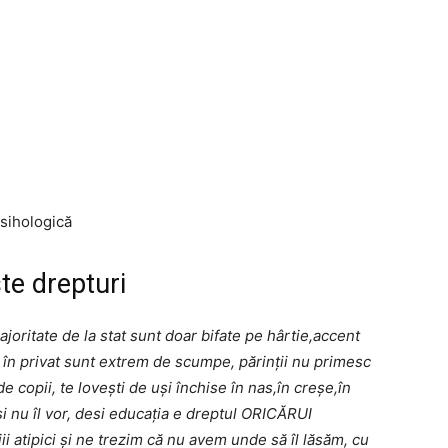
psihologică
te drepturi
joritate de la stat sunt doar bifate pe hârtie,accent
n privat sunt extrem de scumpe, părinții nu primesc
e copii, te lovești de uși închise în nas,în creșe,în
și nu îl vor, desi educația e dreptul ORICĂRUI
 atipici și ne trezim că nu avem unde să îl lăsăm, cu