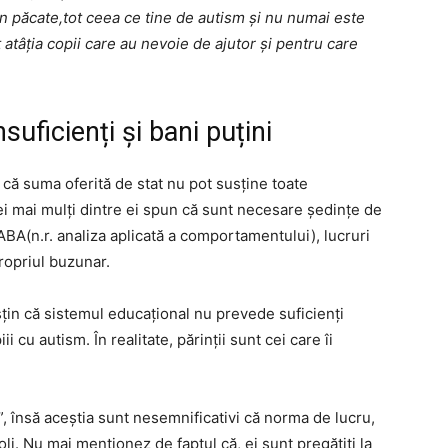
 Din păcate,tot ceea ce tine de autism și nu numai este
atâția copii care au nevoie de ajutor și pentru care
suficienți și bani puțini
 că suma oferită de stat nu pot susține toate
ei mai mulți dintre ei spun că sunt necesare ședințe de
 ABA(n.r. analiza aplicată a comportamentului), lucruri
propriul buzunar.
țin că sistemul educațional nu prevede suficienți
i cu autism. În realitate, părinții sunt cei care îi
n”, însă aceștia sunt nesemnificativi că norma de lucru,
oli. Nu mai menționez de faptul că, ei sunt pregătiți la