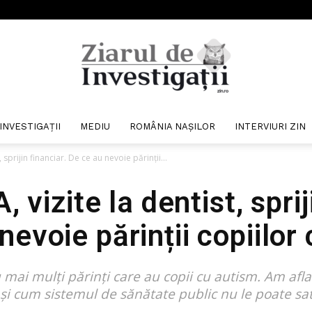
INVESTIGAȚII
MEDIU
ROMÂNIA NAȘILOR
INTERVIURI ZIN
Ziarul
 sprijin financiar. De ce au nevoie părinții...
 vizite la dentist, sprij
nevoie părinții copiilor
de
u mai mulți părinți care au copii cu autism. Am afla
 și cum sistemul de sănătate public nu le poate sat