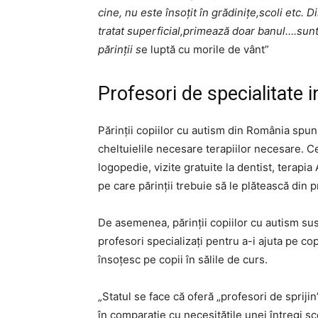
cine, nu este însoțit în grădinițe,scoli etc.
tratat superficial,primează doar banul….sunt 
părinții s
e luptă cu morile de vânt”
Profesori de specialitate in
Părinții copiilor cu autism din România spun
cheltuielile necesare terapiilor necesare. C
logopedie, vizite gratuite la dentist, terapia
pe care părinții trebuie să le plătească din 
De asemenea, părinții copiilor cu autism sus
profesori specializați pentru a-i ajuta pe copii
însoțesc pe copii în sălile de curs.
„​Statul se face că oferă „profesori de spriji
în comparație cu necesitățile unei întregi sc