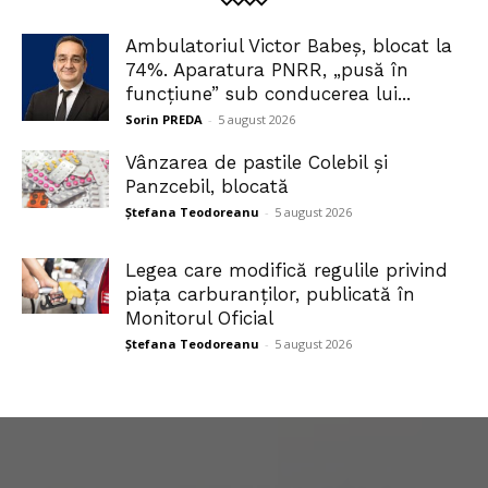
Ambulatoriul Victor Babeș, blocat la
74%. Aparatura PNRR, „pusă în
funcțiune” sub conducerea lui...
Sorin PREDA
-
5 august 2026
Vânzarea de pastile Colebil și
Panzcebil, blocată
Ștefana Teodoreanu
-
5 august 2026
Legea care modifică regulile privind
piața carburanților, publicată în
Monitorul Oficial
Ștefana Teodoreanu
-
5 august 2026