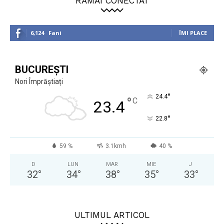
RĂMÂI CONECTAT
6,124
Fani
ÎMI PLACE
BUCUREȘTI
Nori Împrăștiați
°
24.4
°
C
23.4
°
22.8
59 %
3.1kmh
40 %
D
LUN
MAR
MIE
J
32
°
34
°
38
°
35
°
33
°
ULTIMUL ARTICOL