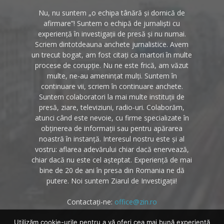
Nu, nu suntem „o echipa tânără și dornică de
afirmare”! Suntem o echipă de jurnaliști cu
experiență în investigații de presă și nu numai.
Scriem dintotdeauna anchete jurnalistice. Avem
un trecut bogat, am fost citați ca martori în multe
procese de corupție. Nu ne este frică, am văzut
multe, ne-au amenințat mulți. Suntem în
continuare vii, scriem în continuare anchete.
Suntem colaboratori la mai multe instituții de
presă, ziare, televiziuni, radio-uri. Colaborăm,
atunci când este nevoie, cu firme specializate în
obținerea de informații sau pentru apărarea
noastră în instanță. Interesul nostru este și al
vostru: aflarea adevărului chiar dacă enervează,
chiar dacă nu este cel așteptat. Experiență de mai
bine de 20 de ani în presa din Romania ne dă
putere. Noi suntem Ziarul de Investigații!
Contactați-ne:
office@zin.ro
Utilizăm cookie-urile pentru a vă oferi cea mai bună experiență