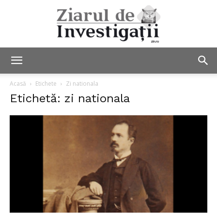
Ziarul
Acasă
Etichete
Zi nationala
Etichetă: zi nationala
de
Investigații