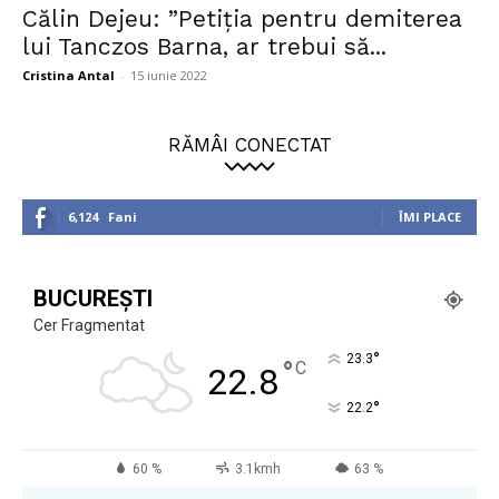
Călin Dejeu: ”Petiția pentru demiterea
lui Tanczos Barna, ar trebui să...
Cristina Antal
-
15 iunie 2022
RĂMÂI CONECTAT
6,124
Fani
ÎMI PLACE
BUCUREȘTI
Cer Fragmentat
°
23.3
°
C
22.8
°
22.2
60 %
3.1kmh
63 %