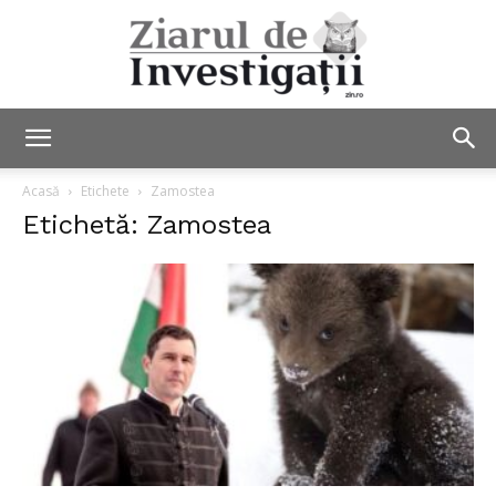
Ziarul
Acasă
Etichete
Zamostea
Etichetă: Zamostea
de
Investigații