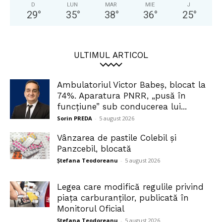
D
LUN
MAR
MIE
J
29
°
35
°
38
°
36
°
25
°
ULTIMUL ARTICOL
Ambulatoriul Victor Babeș, blocat la
74%. Aparatura PNRR, „pusă în
funcțiune” sub conducerea lui...
Sorin PREDA
-
5 august 2026
Vânzarea de pastile Colebil și
Panzcebil, blocată
Ștefana Teodoreanu
-
5 august 2026
Legea care modifică regulile privind
piața carburanților, publicată în
Monitorul Oficial
Ștefana Teodoreanu
-
5 august 2026