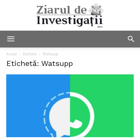
Ziarul
Acasă
Etichete
Watsupp
Etichetă: Watsupp
de
Investigații