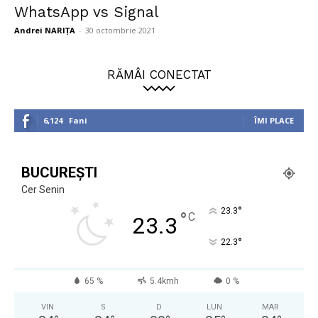
WhatsApp vs Signal
Andrei NARIȚA
-
30 octombrie 2021
RĂMÂI CONECTAT
6,124
Fani
ÎMI PLACE
BUCUREȘTI
Cer Senin
°
23.3
°
C
23.3
°
22.3
65 %
5.4kmh
0 %
VIN
S
D
LUN
MAR