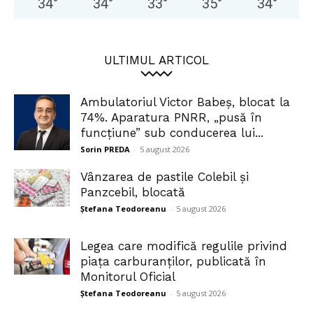
34
°
34
°
33
°
35
°
34
°
ULTIMUL ARTICOL
Ambulatoriul Victor Babeș, blocat la
74%. Aparatura PNRR, „pusă în
funcțiune” sub conducerea lui...
Sorin PREDA
-
5 august 2026
Vânzarea de pastile Colebil și
Panzcebil, blocată
Ștefana Teodoreanu
-
5 august 2026
Legea care modifică regulile privind
piața carburanților, publicată în
Monitorul Oficial
Ștefana Teodoreanu
-
5 august 2026