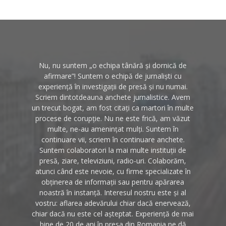
Nu, nu suntem „o echipa tânără și dornică de
afirmare”! Suntem o echipă de jurnaliști cu
experiență în investigații de presă și nu numai.
Scriem dintotdeauna anchete jurnalistice. Avem
un trecut bogat, am fost citați ca martori în multe
procese de corupție. Nu ne este frică, am văzut
multe, ne-au amenințat mulți. Suntem în
continuare vii, scriem în continuare anchete.
Suntem colaboratori la mai multe instituții de
presă, ziare, televiziuni, radio-uri. Colaborăm,
atunci când este nevoie, cu firme specializate în
obținerea de informații sau pentru apărarea
noastră în instanță. Interesul nostru este și al
vostru: aflarea adevărului chiar dacă enervează,
chiar dacă nu este cel așteptat. Experiență de mai
bine de 20 de ani în presa din Romania ne dă