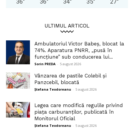
36
°
36
°
34
°
35
°
27
°
ULTIMUL ARTICOL
Ambulatoriul Victor Babeș, blocat la
74%. Aparatura PNRR, „pusă în
funcțiune” sub conducerea lui...
Sorin PREDA
-
5 august 2026
Vânzarea de pastile Colebil și
Panzcebil, blocată
Ștefana Teodoreanu
-
5 august 2026
Legea care modifică regulile privind
piața carburanților, publicată în
Monitorul Oficial
Ștefana Teodoreanu
-
5 august 2026