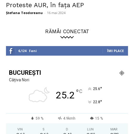
Proteste AUR, în fața AEP
Ștefana Teodoreanu
-
16 mai 2024
RĂMÂI CONECTAT
6,124
Fani
ÎMI PLACE
BUCUREȘTI
Câțiva Nori
°
25.6
°
C
25.2
°
22.8
59 %
4.9kmh
15 %
VIN
S
D
LUN
MAR