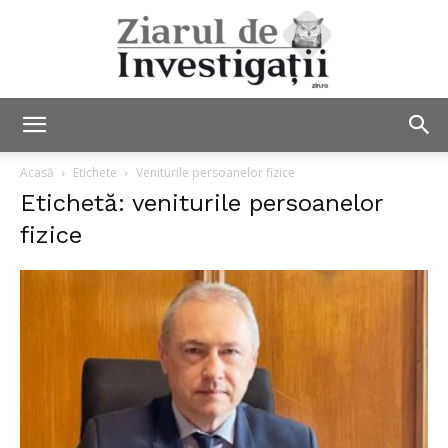
Ziarul
Acasă
Etichete
Veniturile persoanelor fizice
Etichetă: veniturile persoanelor
fizice
de
Investigații