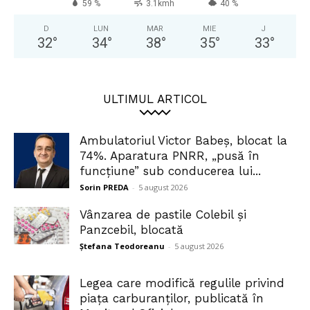
59 %
3.1kmh
40 %
D
LUN
MAR
MIE
J
32
°
34
°
38
°
35
°
33
°
ULTIMUL ARTICOL
Ambulatoriul Victor Babeș, blocat la
74%. Aparatura PNRR, „pusă în
funcțiune” sub conducerea lui...
Sorin PREDA
-
5 august 2026
Vânzarea de pastile Colebil și
Panzcebil, blocată
Ștefana Teodoreanu
-
5 august 2026
Legea care modifică regulile privind
piața carburanților, publicată în