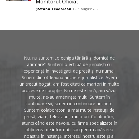
Monitorul Oficial
Ștefana Teodoreanu
-
5 august 2026
Nu, nu suntem „o echipa tânără și dornică de
afirmare”! Suntem o echipă de jurnaliști cu
experiență în investigații de presă și nu numai.
Scriem dintotdeauna anchete jurnalistice. Avem
un trecut bogat, am fost citați ca martori în multe
procese de corupție. Nu ne este frică, am văzut
multe, ne-au amenințat mulți. Suntem în
continuare vii, scriem în continuare anchete.
Suntem colaboratori la mai multe instituții de
presă, ziare, televiziuni, radio-uri. Colaborăm,
atunci când este nevoie, cu firme specializate în
obținerea de informații sau pentru apărarea
noastră în instanță. Interesul nostru este și al