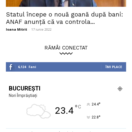
Statul începe o nouă goană după bani:
ANAF anunță că va controla...
Ioana Mitrit
-
17 iunie 2022
RĂMÂI CONECTAT
6,124
Fani
ÎMI PLACE
BUCUREȘTI
Nori Împrăștiați
°
24.4
°
C
23.4
°
22.8