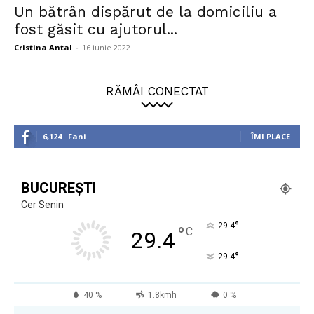
Un bătrân dispărut de la domiciliu a
fost găsit cu ajutorul...
Cristina Antal
-
16 iunie 2022
RĂMÂI CONECTAT
6,124
Fani
ÎMI PLACE
BUCUREȘTI
Cer Senin
°
29.4
°
C
29.4
°
29.4
40 %
1.8kmh
0 %