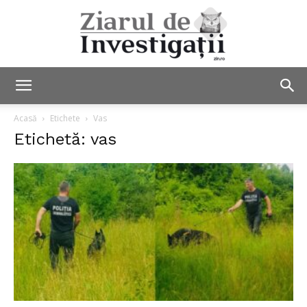
Ziarul
Acasă
Etichete
Vas
Etichetă: vas
de
Investigații