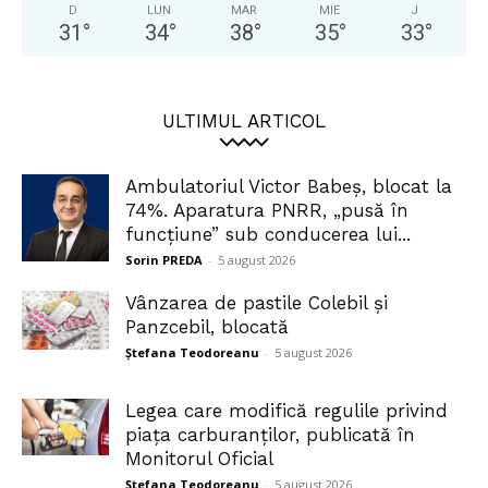
D
LUN
MAR
MIE
J
31
°
34
°
38
°
35
°
33
°
ULTIMUL ARTICOL
Ambulatoriul Victor Babeș, blocat la
74%. Aparatura PNRR, „pusă în
funcțiune” sub conducerea lui...
Sorin PREDA
-
5 august 2026
Vânzarea de pastile Colebil și
Panzcebil, blocată
Ștefana Teodoreanu
-
5 august 2026
Legea care modifică regulile privind
piața carburanților, publicată în
Monitorul Oficial
Ștefana Teodoreanu
-
5 august 2026