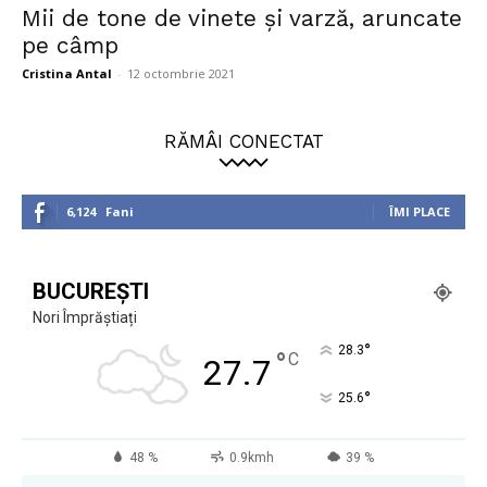
Mii de tone de vinete și varză, aruncate
pe câmp
Cristina Antal
-
12 octombrie 2021
RĂMÂI CONECTAT
6,124
Fani
ÎMI PLACE
BUCUREȘTI
Nori Împrăștiați
°
28.3
°
C
27.7
°
25.6
48 %
0.9kmh
39 %