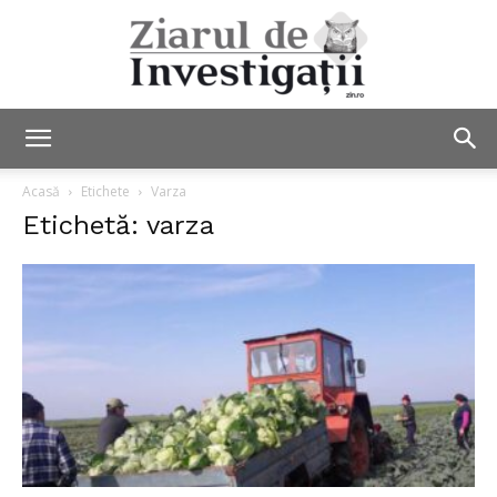
Ziarul
Acasă
Etichete
Varza
Etichetă: varza
de
Investigații