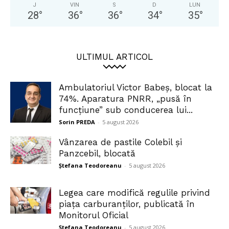
J
VIN
S
D
LUN
28
°
36
°
36
°
34
°
35
°
ULTIMUL ARTICOL
Ambulatoriul Victor Babeș, blocat la
74%. Aparatura PNRR, „pusă în
funcțiune” sub conducerea lui...
Sorin PREDA
-
5 august 2026
Vânzarea de pastile Colebil și
Panzcebil, blocată
Ștefana Teodoreanu
-
5 august 2026
Legea care modifică regulile privind
piața carburanților, publicată în
Monitorul Oficial
Ștefana Teodoreanu
-
5 august 2026