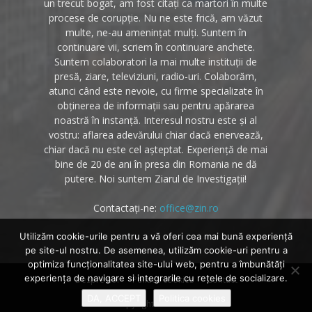
un trecut bogat, am fost citați ca martori în multe
procese de corupție. Nu ne este frică, am văzut
multe, ne-au amenințat mulți. Suntem în
continuare vii, scriem în continuare anchete.
Suntem colaboratori la mai multe instituții de
presă, ziare, televiziuni, radio-uri. Colaborăm,
atunci când este nevoie, cu firme specializate în
obținerea de informații sau pentru apărarea
noastră în instanță. Interesul nostru este și al
vostru: aflarea adevărului chiar dacă enervează,
chiar dacă nu este cel așteptat. Experiență de mai
bine de 20 de ani în presa din Romania ne dă
putere. Noi suntem Ziarul de Investigații!
Contactați-ne:
office@zin.ro
Utilizăm cookie-urile pentru a vă oferi cea mai bună experiență
pe site-ul nostru. De asemenea, utilizăm cookie-uri pentru a
optimiza funcţionalitatea site-ului web, pentru a îmbunătăţi
experienţa de navigare si integrarile cu reţele de socializare.
Despre noi
Politica cookies
Contact
DA, ACCEPT
Politica cookies
© Copyright 2020 - Zin.ro