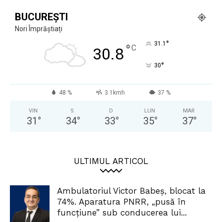
BUCUREȘTI
Nori Împrăștiați
°
31.1
°
C
30.8
°
30
48 %
3.1kmh
37 %
VIN
S
D
LUN
MAR
31
°
34
°
33
°
35
°
37
°
ULTIMUL ARTICOL
Ambulatoriul Victor Babeș, blocat la
74%. Aparatura PNRR, „pusă în
funcțiune” sub conducerea lui...