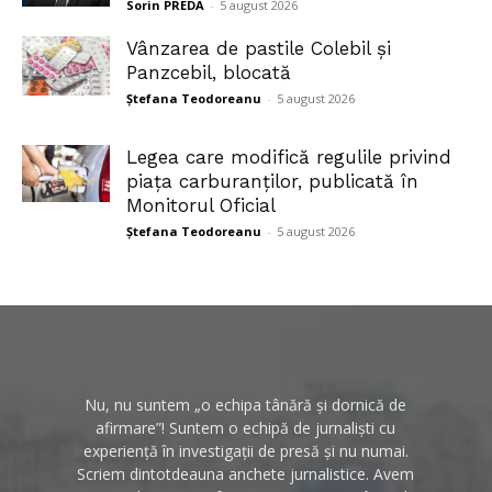
Sorin PREDA
-
5 august 2026
Vânzarea de pastile Colebil și
Panzcebil, blocată
Ștefana Teodoreanu
-
5 august 2026
Legea care modifică regulile privind
piața carburanților, publicată în
Monitorul Oficial
Ștefana Teodoreanu
-
5 august 2026
Nu, nu suntem „o echipa tânără și dornică de
afirmare”! Suntem o echipă de jurnaliști cu
experiență în investigații de presă și nu numai.
Scriem dintotdeauna anchete jurnalistice. Avem