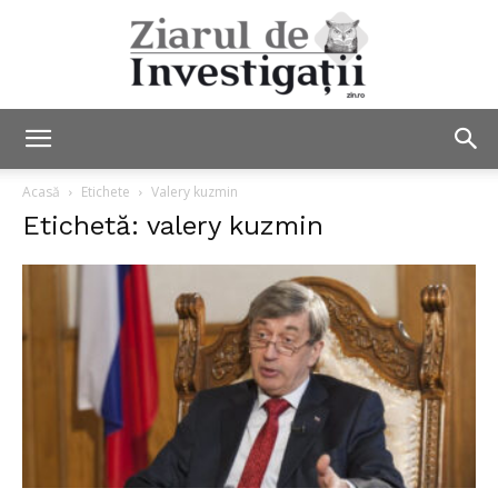
Ziarul
Acasă
Etichete
Valery kuzmin
Etichetă: valery kuzmin
de
Investigații