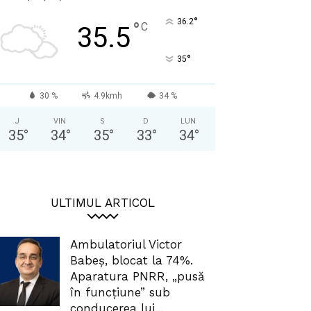
°
36.2
°
C
35.5
°
35
30 %
4.9kmh
34 %
J
VIN
S
D
LUN
35
°
34
°
35
°
33
°
34
°
ULTIMUL ARTICOL
Ambulatoriul Victor
Babeș, blocat la 74%.
Aparatura PNRR, „pusă
în funcțiune” sub
conducerea lui...