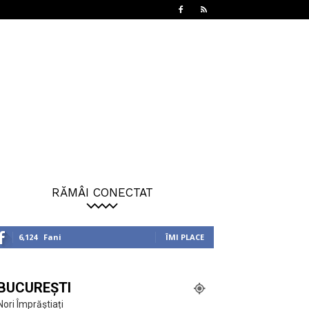
RĂMÂI CONECTAT
6,124
Fani
ÎMI PLACE
BUCUREȘTI
Nori Împrăștiați