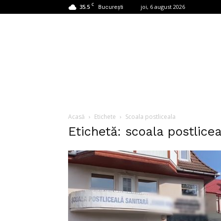
C
35.5
joi, 6 august 2026
București
Acasă
Etichete
Scoala postliceala
Etichetă: scoala postlice