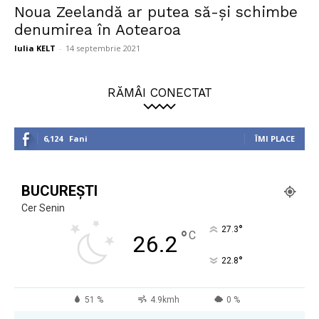
Noua Zeelandă ar putea să-și schimbe
denumirea în Aotearoa
Iulia KELT
-
14 septembrie 2021
RĂMÂI CONECTAT
6,124
Fani
ÎMI PLACE
BUCUREȘTI
Cer Senin
°
27.3
°
C
26.2
°
22.8
51 %
4.9kmh
0 %