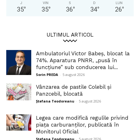
J
VIN
S
D
LUN
35
°
35
°
36
°
34
°
26
°
ULTIMUL ARTICOL
Ambulatoriul Victor Babeș, blocat la
74%. Aparatura PNRR, „pusă în
funcțiune” sub conducerea lui...
Sorin PREDA
-
5 august 2026
Vânzarea de pastile Colebil și
Panzcebil, blocată
Ștefana Teodoreanu
-
5 august 2026
Legea care modifică regulile privind
piața carburanților, publicată în
Monitorul Oficial
Ștefana Teodoreanu
-
5 august 2026