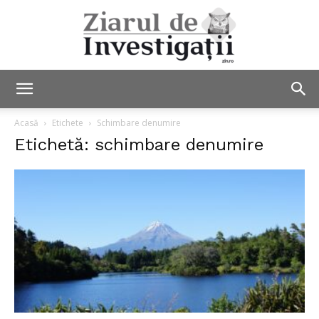
Ziarul
Acasă
Etichete
Schimbare denumire
Etichetă: schimbare denumire
de
Investigații