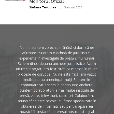
Monitorul Oficial
Ștefana Teodoreanu
-
5 august 2026
Nu, nu suntem „o echipa tânără și dornică de
afirmare”! Suntem o echipă de jurnaliști cu
experiență în investigații de presă și nu numai.
Scriem dintotdeauna anchete jurnalistice. Avem
un trecut bogat, am fost citați ca martori în multe
procese de corupție. Nu ne este frică, am văzut
multe, ne-au amenințat mulți. Suntem în
continuare vii, scriem în continuare anchete.
Suntem colaboratori la mai multe instituții de
presă, ziare, televiziuni, radio-uri. Colaborăm,
atunci când este nevoie, cu firme specializate în
obținerea de informații sau pentru apărarea
noastră în instanță. Interesul nostru este și al