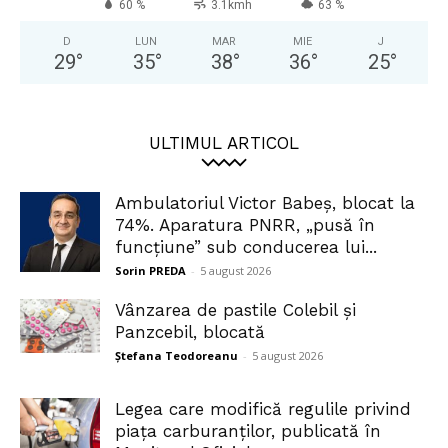
60 %
3.1kmh
63 %
D
LUN
MAR
MIE
J
29
°
35
°
38
°
36
°
25
°
ULTIMUL ARTICOL
Ambulatoriul Victor Babeș, blocat la
74%. Aparatura PNRR, „pusă în
funcțiune” sub conducerea lui...
Sorin PREDA
-
5 august 2026
Vânzarea de pastile Colebil și
Panzcebil, blocată
Ștefana Teodoreanu
-
5 august 2026
Legea care modifică regulile privind
piața carburanților, publicată în