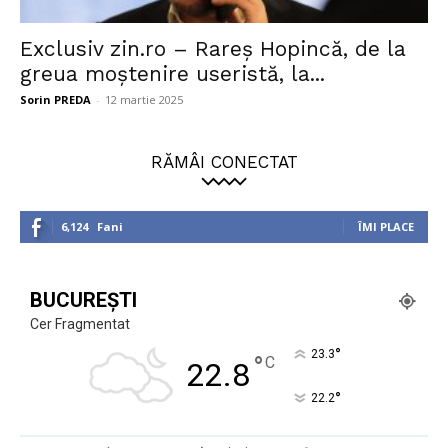
Exclusiv zin.ro – Rareș Hopincă, de la
greua moștenire useristă, la...
Sorin PREDA
-
12 martie 2025
RĂMÂI CONECTAT
6,124
Fani
ÎMI PLACE
BUCUREȘTI
Cer Fragmentat
°
23.3
°
C
22.8
°
22.2