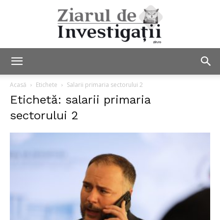
Ziarul
Acasă
Etichete
Salarii primaria sectorului 2
Etichetă: salarii primaria
sectorului 2
de
Investigații