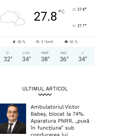
°
27.8
°
C
27.8
°
27.7
45 %
3.1kmh
45 %
D
LUN
MAR
MIE
J
32
°
34
°
38
°
36
°
34
°
ULTIMUL ARTICOL
Ambulatoriul Victor
Babeș, blocat la 74%.
Aparatura PNRR, „pusă
în funcțiune” sub
conducerea lui...