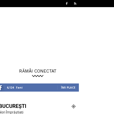
RĂMÂI CONECTAT
6,124
Fani
ÎMI PLACE
BUCUREȘTI
Nori Împrăștiați