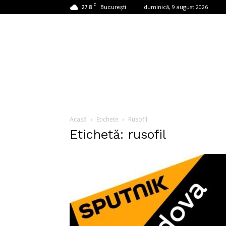
C
27.8
duminică, 9 august 2026
București
Acasă
Etichete
Rusofil
Etichetă: rusofil