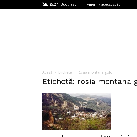
C
25.2
vineri, 7 august 2026
București
Acasă
Etichete
Rosia montana gold
Etichetă: rosia montana 