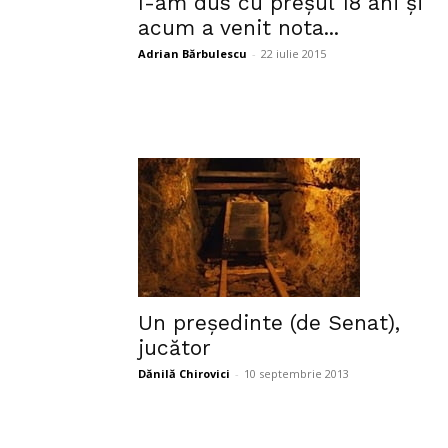
I-am dus cu preşul 18 ani şi
acum a venit nota...
Adrian Bărbulescu
-
22 iulie 2015
Un preşedinte (de Senat),
jucător
Dănilă Chirovici
-
10 septembrie 2013