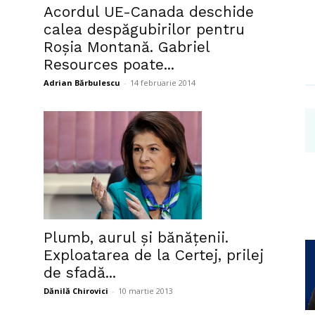
Acordul UE-Canada deschide
Investigații
calea despăgubirilor pentru
Roşia Montană. Gabriel
Resources poate...
Adrian Bărbulescu
-
14 februarie 2014
Plumb, aurul şi bănăţenii.
Exploatarea de la Certej, prilej
de sfadă...
Dănilă Chirovici
-
10 martie 2013