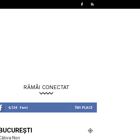
RĂMÂI CONECTAT
6,124
Fani
ÎMI PLACE
BUCUREȘTI
Câțiva Nori