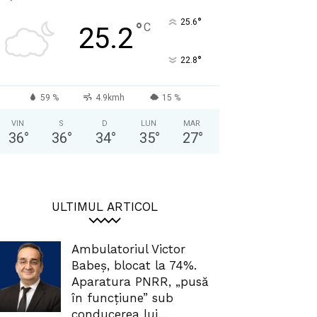
°
25.6
°
C
25.2
°
22.8
59 %
4.9kmh
15 %
VIN
S
D
LUN
MAR
36
°
36
°
34
°
35
°
27
°
ULTIMUL ARTICOL
Ambulatoriul Victor
Babeș, blocat la 74%.
Aparatura PNRR, „pusă
în funcțiune” sub
conducerea lui...