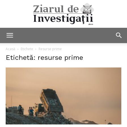
Ziarul
Acasă
Etichete
Resurse prime
Etichetă: resurse prime
de
Investigații