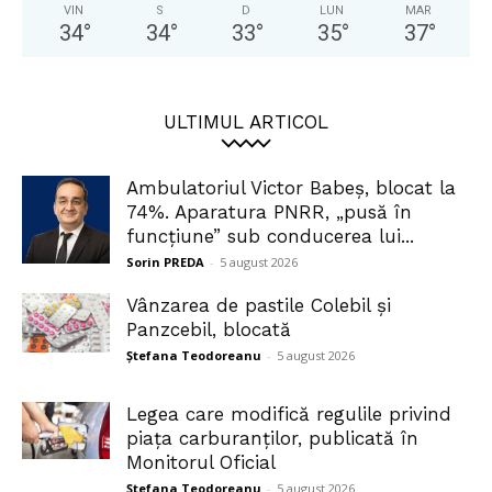
VIN
S
D
LUN
MAR
34
°
34
°
33
°
35
°
37
°
ULTIMUL ARTICOL
Ambulatoriul Victor Babeș, blocat la
74%. Aparatura PNRR, „pusă în
funcțiune” sub conducerea lui...
Sorin PREDA
-
5 august 2026
Vânzarea de pastile Colebil și
Panzcebil, blocată
Ștefana Teodoreanu
-
5 august 2026
Legea care modifică regulile privind
piața carburanților, publicată în
Monitorul Oficial
Ștefana Teodoreanu
-
5 august 2026