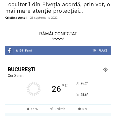
Locuitorii din Elveția acordă, prin vot, o
mai mare atenție protecției...
Cristina Antal
-
28 septembrie 2022
RĂMÂI CONECTAT
6,124
Fani
ÎMI PLACE
BUCUREȘTI
Cer Senin
°
26.2
°
C
26
°
25.6
66 %
0.9kmh
0 %