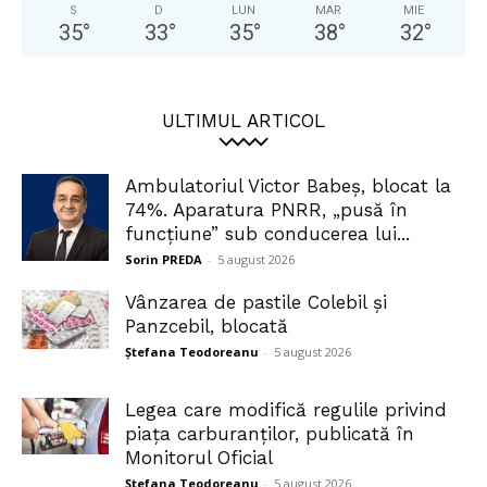
S
D
LUN
MAR
MIE
35
°
33
°
35
°
38
°
32
°
ULTIMUL ARTICOL
Ambulatoriul Victor Babeș, blocat la
74%. Aparatura PNRR, „pusă în
funcțiune” sub conducerea lui...
Sorin PREDA
-
5 august 2026
Vânzarea de pastile Colebil și
Panzcebil, blocată
Ștefana Teodoreanu
-
5 august 2026
Legea care modifică regulile privind
piața carburanților, publicată în
Monitorul Oficial
Ștefana Teodoreanu
-
5 august 2026