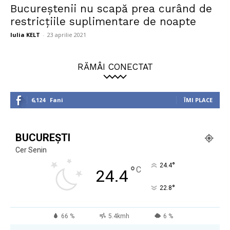
Bucureștenii nu scapă prea curând de
restricțiile suplimentare de noapte
Iulia KELT
-
23 aprilie 2021
RĂMÂI CONECTAT
6,124
Fani
ÎMI PLACE
BUCUREȘTI
Cer Senin
°
24.4
°
C
24.4
°
22.8
66 %
5.4kmh
6 %