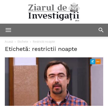
Ziarul
Acasă
Etichete
Restrictii noapte
Etichetă: restrictii noapte
de
Investigații