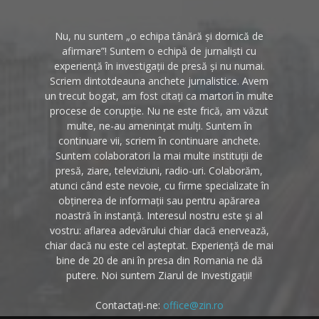
Nu, nu suntem „o echipa tânără și dornică de
afirmare”! Suntem o echipă de jurnaliști cu
experiență în investigații de presă și nu numai.
Scriem dintotdeauna anchete jurnalistice. Avem
un trecut bogat, am fost citați ca martori în multe
procese de corupție. Nu ne este frică, am văzut
multe, ne-au amenințat mulți. Suntem în
continuare vii, scriem în continuare anchete.
Suntem colaboratori la mai multe instituții de
presă, ziare, televiziuni, radio-uri. Colaborăm,
atunci când este nevoie, cu firme specializate în
obținerea de informații sau pentru apărarea
noastră în instanță. Interesul nostru este și al
vostru: aflarea adevărului chiar dacă enervează,
chiar dacă nu este cel așteptat. Experiență de mai
bine de 20 de ani în presa din Romania ne dă
putere. Noi suntem Ziarul de Investigații!
Contactați-ne:
office@zin.ro