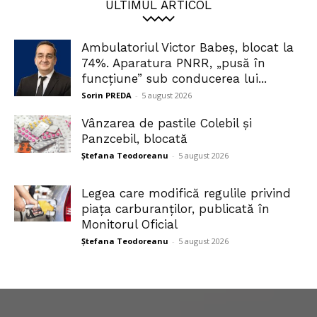
ULTIMUL ARTICOL
Ambulatoriul Victor Babeș, blocat la
74%. Aparatura PNRR, „pusă în
funcțiune” sub conducerea lui...
Sorin PREDA
-
5 august 2026
Vânzarea de pastile Colebil și
Panzcebil, blocată
Ștefana Teodoreanu
-
5 august 2026
Legea care modifică regulile privind
piața carburanților, publicată în
Monitorul Oficial
Ștefana Teodoreanu
-
5 august 2026