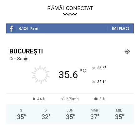
RĂMÂI CONECTAT
6,124
Fani
ÎMI PLACE
BUCUREȘTI
Cer Senin
°
35.6
°
C
35.6
°
32.1
44 %
2.7kmh
8 %
S
D
LUN
MAR
MIE
35
°
32
°
35
°
37
°
35
°