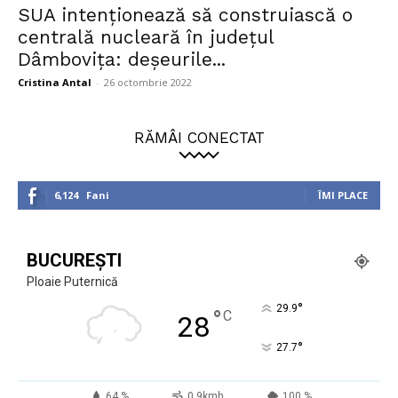
SUA intenționează să construiască o
centrală nucleară în județul
Dâmbovița: deșeurile...
Cristina Antal
-
26 octombrie 2022
RĂMÂI CONECTAT
6,124
Fani
ÎMI PLACE
BUCUREȘTI
Ploaie Puternică
°
29.9
°
C
28
°
27.7
64 %
0.9kmh
100 %