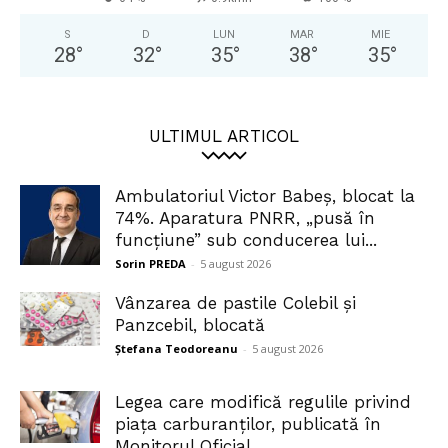
S
D
LUN
MAR
MIE
28
°
32
°
35
°
38
°
35
°
ULTIMUL ARTICOL
Ambulatoriul Victor Babeș, blocat la
74%. Aparatura PNRR, „pusă în
funcțiune” sub conducerea lui...
Sorin PREDA
-
5 august 2026
Vânzarea de pastile Colebil și
Panzcebil, blocată
Ștefana Teodoreanu
-
5 august 2026
Legea care modifică regulile privind
piața carburanților, publicată în
Monitorul Oficial