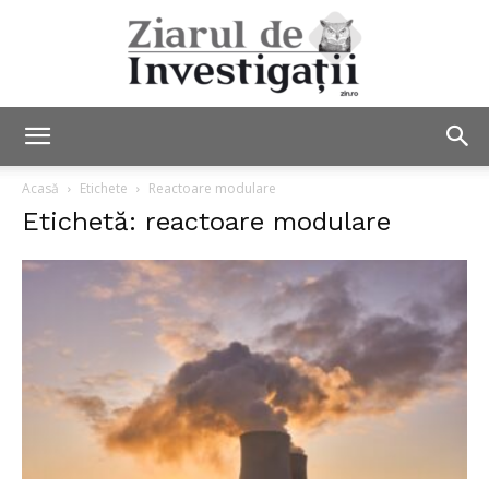
Ziarul
Acasă
Etichete
Reactoare modulare
Etichetă: reactoare modulare
de
Investigații