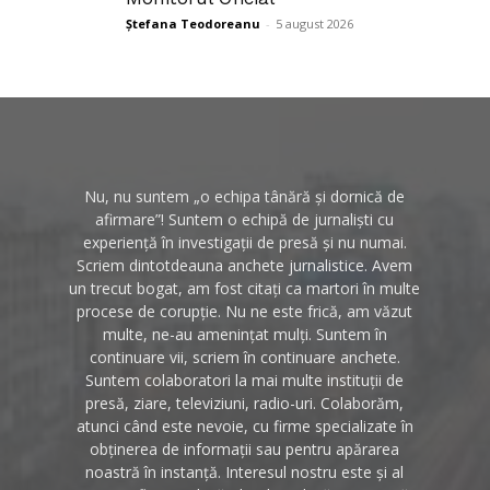
Ștefana Teodoreanu
-
5 august 2026
Nu, nu suntem „o echipa tânără și dornică de
afirmare”! Suntem o echipă de jurnaliști cu
experiență în investigații de presă și nu numai.
Scriem dintotdeauna anchete jurnalistice. Avem
un trecut bogat, am fost citați ca martori în multe
procese de corupție. Nu ne este frică, am văzut
multe, ne-au amenințat mulți. Suntem în
continuare vii, scriem în continuare anchete.
Suntem colaboratori la mai multe instituții de
presă, ziare, televiziuni, radio-uri. Colaborăm,
atunci când este nevoie, cu firme specializate în
obținerea de informații sau pentru apărarea
noastră în instanță. Interesul nostru este și al