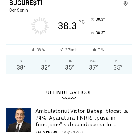
BUCUREȘTI
Cer Senin
°
38.3
°
C
38.3
°
38.3
38 %
2.7kmh
7 %
S
D
LUN
MAR
MIE
38
°
32
°
35
°
37
°
35
°
ULTIMUL ARTICOL
Ambulatoriul Victor Babeș, blocat la
74%. Aparatura PNRR, „pusă în
funcțiune” sub conducerea lui...
Sorin PREDA
-
5 august 2026