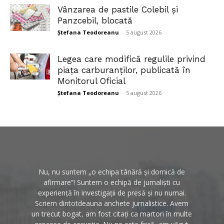
Vânzarea de pastile Colebil și
Panzcebil, blocată
Ștefana Teodoreanu
-
5 august 2026
Legea care modifică regulile privind
piața carburanților, publicată în
Monitorul Oficial
Ștefana Teodoreanu
-
5 august 2026
Nu, nu suntem „o echipa tânără și dornică de
afirmare”! Suntem o echipă de jurnaliști cu
experiență în investigații de presă și nu numai.
Scriem dintotdeauna anchete jurnalistice. Avem
un trecut bogat, am fost citați ca martori în multe