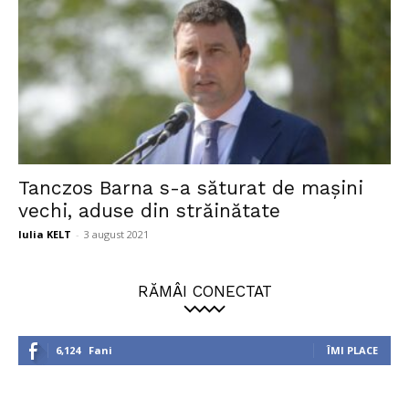
Tanczos Barna s-a săturat de mașini
vechi, aduse din străinătate
Iulia KELT
-
3 august 2021
RĂMÂI CONECTAT
6,124
Fani
ÎMI PLACE