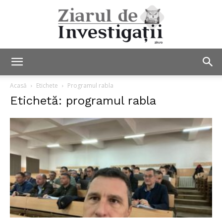
Ziarul
Acasă
Etichete
Programul rabla
Etichetă: programul rabla
de
Investigații