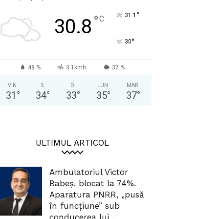
°
31.1
°
C
30.8
°
30
48 %
3.1kmh
37 %
VIN
S
D
LUN
MAR
31
°
34
°
33
°
35
°
37
°
ULTIMUL ARTICOL
Ambulatoriul Victor
Babeș, blocat la 74%.
Aparatura PNRR, „pusă
în funcțiune” sub
conducerea lui...