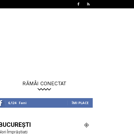
RĂMÂI CONECTAT
6,124
Fani
ÎMI PLACE
BUCUREȘTI
Nori Împrăștiați