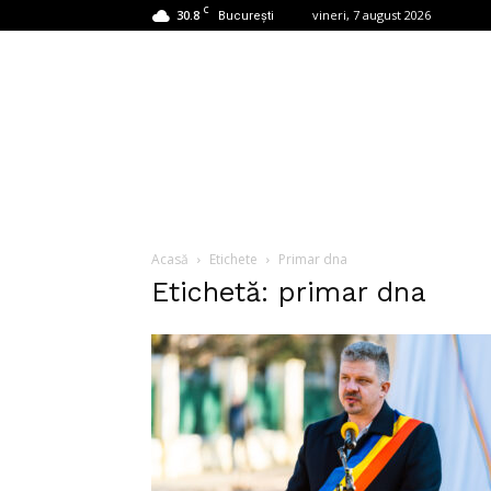
C
30.8
vineri, 7 august 2026
București
Acasă
Etichete
Primar dna
Etichetă: primar dna