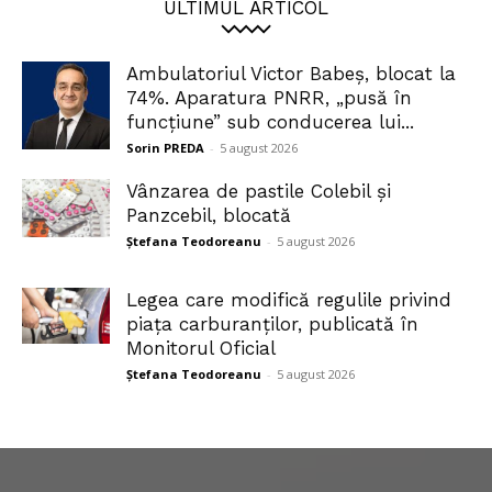
ULTIMUL ARTICOL
Ambulatoriul Victor Babeș, blocat la
74%. Aparatura PNRR, „pusă în
funcțiune” sub conducerea lui...
Sorin PREDA
-
5 august 2026
Vânzarea de pastile Colebil și
Panzcebil, blocată
Ștefana Teodoreanu
-
5 august 2026
Legea care modifică regulile privind
piața carburanților, publicată în
Monitorul Oficial
Ștefana Teodoreanu
-
5 august 2026