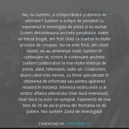
Nu, nu suntem „o echipa tânără și dornică de
afirmare”! Suntem o echipă de jurnaliști cu
experiență în investigații de presă și nu numai.
Scriem dintotdeauna anchete jurnalistice. Avem
un trecut bogat, am fost citați ca martori în multe
procese de corupție. Nu ne este frică, am văzut
multe, ne-au amenințat mulți. Suntem în
continuare vii, scriem în continuare anchete.
Suntem colaboratori la mai multe instituții de
presă, ziare, televiziuni, radio-uri. Colaborăm,
atunci când este nevoie, cu firme specializate în
obținerea de informații sau pentru apărarea
noastră în instanță. Interesul nostru este și al
vostru: aflarea adevărului chiar dacă enervează,
chiar dacă nu este cel așteptat. Experiență de mai
bine de 20 de ani în presa din Romania ne dă
putere. Noi suntem Ziarul de Investigații!
Contactați-ne:
office@zin.ro