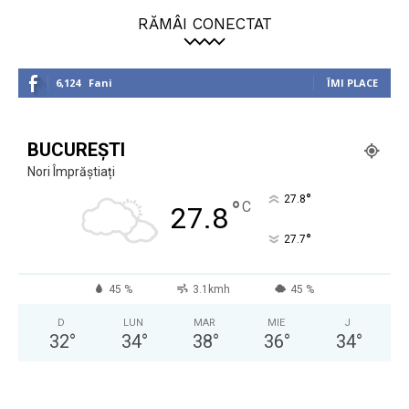
RĂMÂI CONECTAT
6,124
Fani
ÎMI PLACE
BUCUREȘTI
Nori Împrăștiați
°
27.8
°
C
27.8
°
27.7
45 %
3.1kmh
45 %
D
LUN
MAR
MIE
J
32
°
34
°
38
°
36
°
34
°