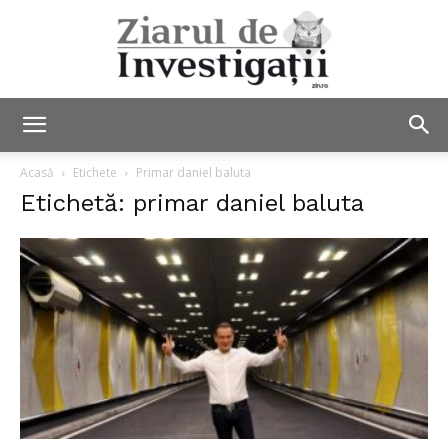
Ziarul
Acasă
Etichete
Primar daniel baluta
Etichetă: primar daniel baluta
de
Investigații