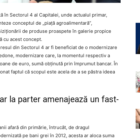
 în Sectorul 4 al Capitalei, unde actualul primar,
nteze conceptul de „piață agroalimentară”,
iziționării de produse proaspete în galerie propice
ră cu acest concept.
ogresul din Sectorul 4 ar fi beneficiat de o modernizare
Piedone, modernizare care, la momentul respectiv a
ilioane de euro, sumă obținută prin împrumut bancar. În
ionat faptul că scopul este acela de a se păstra ideea
 iar la parter amenajează un fast-
anii afară din primărie, întrucât, de dragul
dernizată pe bani grei în 2012, acesta ar aloca suma