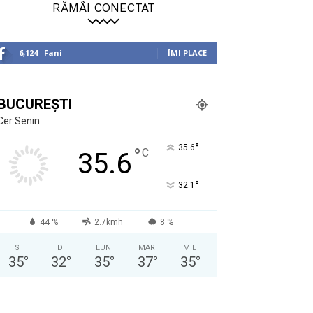
RĂMÂI CONECTAT
6,124
Fani
ÎMI PLACE
BUCUREȘTI
Cer Senin
°
35.6
°
C
35.6
°
32.1
44 %
2.7kmh
8 %
S
D
LUN
MAR
MIE
35
°
32
°
35
°
37
°
35
°