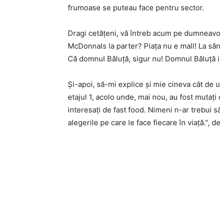
frumoase se puteau face pentru sector.
Dragi cetățeni, vă întreb acum pe dumneavoas
McDonnals la parter? Piața nu e mall! La săn
Că domnul Băluță, sigur nu! Domnul Băluță ia
Și-apoi, să-mi explice și mie cineva cât de uș
etajul 1, acolo unde, mai nou, au fost mutați
interesați de fast food. Nimeni n-ar trebui să
alegerile pe care le face fiecare în viață.”,