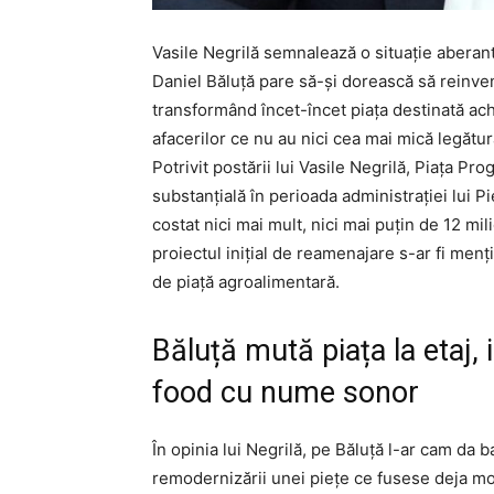
Vasile Negrilă semnalează o situație aberantă
Daniel Băluță pare să-și dorească să reinve
transformând încet-încet piața destinată ach
afacerilor ce nu au nici cea mai mică legătu
Potrivit postării lui Vasile Negrilă, Piața Pr
substanțială în perioada administrației lui 
costat nici mai mult, nici mai puțin de 12 m
proiectul inițial de reamenajare s-ar fi menț
de piață agroalimentară.
Băluță mută piața la etaj,
food cu nume sonor
În opinia lui Negrilă, pe Băluță l-ar cam da b
remodernizării unei piețe ce fusese deja mo