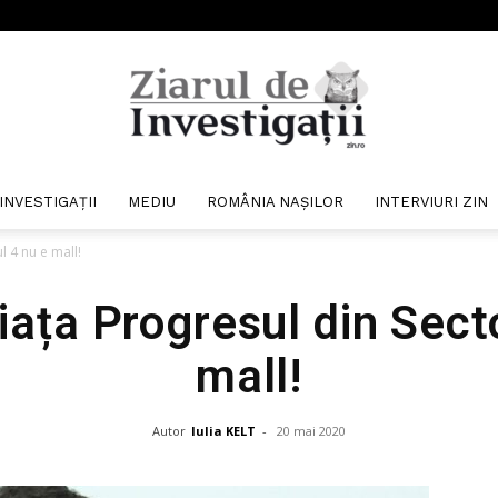
INVESTIGAȚII
MEDIU
ROMÂNIA NAȘILOR
INTERVIURI ZIN
Ziarul
l 4 nu e mall!
iața Progresul din Sect
mall!
de
Autor
Iulia KELT
-
20 mai 2020