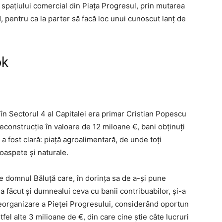
spațiului comercial din Piața Progresul, prin mutarea
1, pentru ca la parter să facă loc unui cunoscut lanț de
ok
 în Sectorul 4 al Capitalei era primar Cristian Popescu
econstrucție în valoare de 12 miloane €, bani obținuți
a fost clară: piață agroalimentară, de unde toți
oaspete și naturale.
e domnul Băluță care, în dorința sa de a-și pune
 făcut și dumnealui ceva cu banii contribuabilor, și-a
 reorganizare a Pieței Progresului, considerând oportun
tfel alte 3 milioane de €, din care cine știe câte lucruri