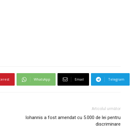
terest
WhatsApp
Email
Telegram
Articolul următor
Iohannis a fost amendat cu 5.000 de lei pentru
discriminare