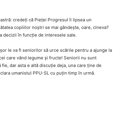
tră: credeți că Pieței Progresul îi lipsea un
ătatea copiiilor noștri se mai gândește, oare, cineva?
 decizii în funcție de interesele sale.
or le va fi seniorilor să urce scările pentru a ajunge la
 cei care vând legume și fructe! Seniorii nu sunt
 fie, dar asta e altă discuție deja, una care ține de
 declara umanistul PPU-SL cu puțin timp în urmă.