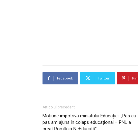
Facebook
Twitter
Pin
Articolul precedent
Moțiune împotriva ministului Educației: „Pas cu
pas am ajuns în colaps educațional – PNL a
creat România NeEducată”