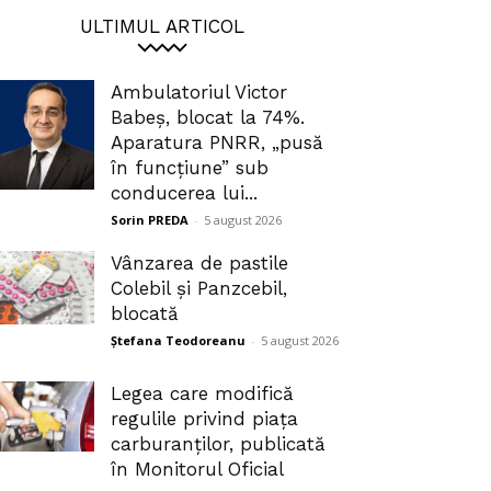
ULTIMUL ARTICOL
Ambulatoriul Victor
Babeș, blocat la 74%.
Aparatura PNRR, „pusă
în funcțiune” sub
conducerea lui...
Sorin PREDA
-
5 august 2026
Vânzarea de pastile
Colebil și Panzcebil,
blocată
Ștefana Teodoreanu
-
5 august 2026
Legea care modifică
regulile privind piața
carburanților, publicată
în Monitorul Oficial