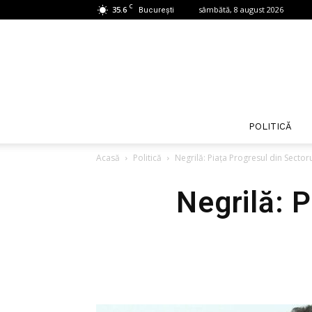
C
35.6
sâmbătă, 8 august 2026
București
POLITICĂ
Acasă
Politică
Negrilă: Piața Progresul din Sectoru
Negrilă: P