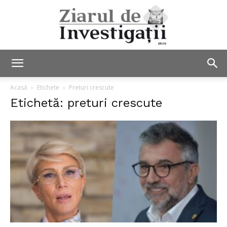
Ziarul
Acasă
Etichete
Preturi crescute
Etichetă: preturi crescute
de
Investigații