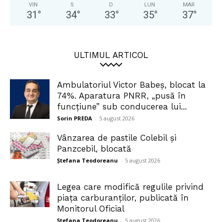
VIN
S
D
LUN
MAR
31
°
34
°
33
°
35
°
37
°
ULTIMUL ARTICOL
Ambulatoriul Victor Babeș, blocat la
74%. Aparatura PNRR, „pusă în
funcțiune” sub conducerea lui...
Sorin PREDA
-
5 august 2026
Vânzarea de pastile Colebil și
Panzcebil, blocată
Ștefana Teodoreanu
-
5 august 2026
Legea care modifică regulile privind
piața carburanților, publicată în
Monitorul Oficial
Ștefana Teodoreanu
-
5 august 2026