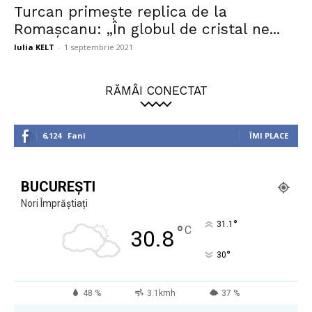
Turcan primește replica de la
Romașcanu: „În globul de cristal ne...
Iulia KELT
-
1 septembrie 2021
RĂMÂI CONECTAT
6,124
Fani
ÎMI PLACE
BUCUREȘTI
Nori Împrăștiați
°
31.1
°
C
30.8
°
30
48 %
3.1kmh
37 %