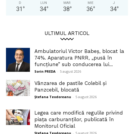
D
LUN
MAR
MIE
J
31
°
34
°
38
°
36
°
34
°
ULTIMUL ARTICOL
Ambulatoriul Victor Babeș, blocat la
74%. Aparatura PNRR, „pusă în
funcțiune” sub conducerea lui...
Sorin PREDA
-
5 august 2026
Vânzarea de pastile Colebil și
Panzcebil, blocată
Ștefana Teodoreanu
-
5 august 2026
Legea care modifică regulile privind
piața carburanților, publicată în
Monitorul Oficial
Ștefana Teodoreanu
-
5 august 2026