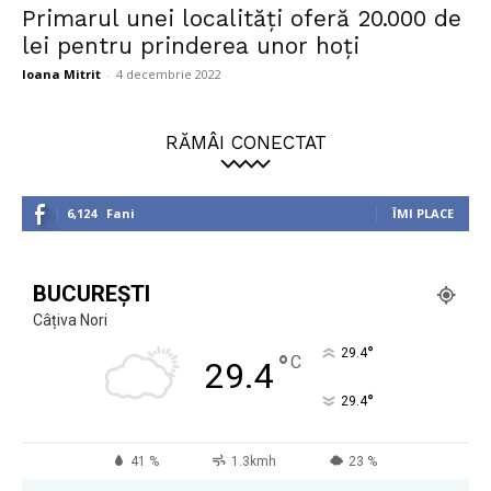
Primarul unei localități oferă 20.000 de
lei pentru prinderea unor hoți
Ioana Mitrit
-
4 decembrie 2022
RĂMÂI CONECTAT
6,124
Fani
ÎMI PLACE
BUCUREȘTI
Câțiva Nori
°
29.4
°
C
29.4
°
29.4
41 %
1.3kmh
23 %