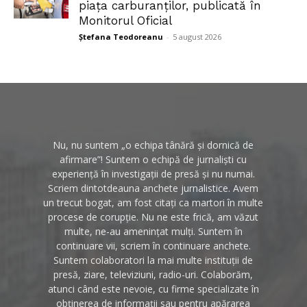
piața carburanților, publicată în
Monitorul Oficial
Ștefana Teodoreanu
-
5 august 2026
Nu, nu suntem „o echipa tânără și dornică de
afirmare”! Suntem o echipă de jurnaliști cu
experiență în investigații de presă și nu numai.
Scriem dintotdeauna anchete jurnalistice. Avem
un trecut bogat, am fost citați ca martori în multe
procese de corupție. Nu ne este frică, am văzut
multe, ne-au amenințat mulți. Suntem în
continuare vii, scriem în continuare anchete.
Suntem colaboratori la mai multe instituții de
presă, ziare, televiziuni, radio-uri. Colaborăm,
atunci când este nevoie, cu firme specializate în
obținerea de informații sau pentru apărarea