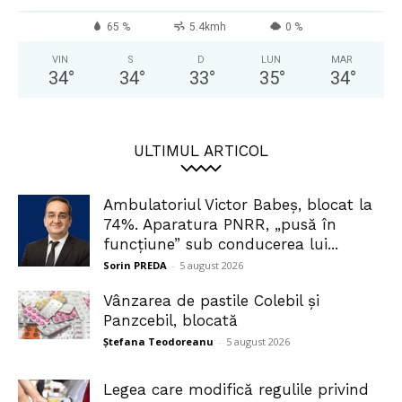
65 %
5.4kmh
0 %
VIN
S
D
LUN
MAR
34
°
34
°
33
°
35
°
34
°
ULTIMUL ARTICOL
Ambulatoriul Victor Babeș, blocat la
74%. Aparatura PNRR, „pusă în
funcțiune” sub conducerea lui...
Sorin PREDA
-
5 august 2026
Vânzarea de pastile Colebil și
Panzcebil, blocată
Ștefana Teodoreanu
-
5 august 2026
Legea care modifică regulile privind