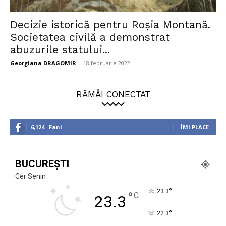
Decizie istorică pentru Roșia Montană.
Societatea civilă a demonstrat
abuzurile statului...
Georgiana DRAGOMIR
-
18 februarie 2022
RĂMÂI CONECTAT
6,124
Fani
ÎMI PLACE
BUCUREȘTI
Cer Senin
°
23.3
°
C
23.3
°
22.3