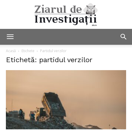
Ziarul
Acasă
Etichete
Partidul verzilor
Etichetă: partidul verzilor
de
Investigații