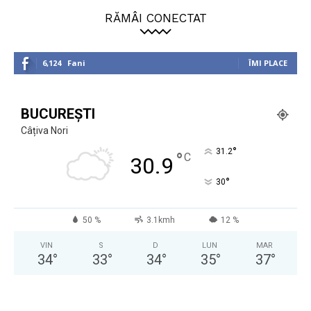
RĂMÂI CONECTAT
6,124
Fani
ÎMI PLACE
BUCUREȘTI
Câțiva Nori
°
31.2
°
C
30.9
°
30
50 %
3.1kmh
12 %
VIN
S
D
LUN
MAR
34
°
33
°
34
°
35
°
37
°