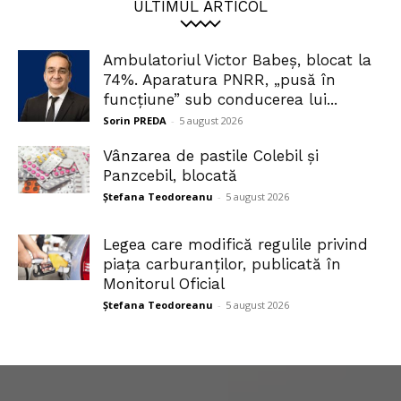
ULTIMUL ARTICOL
Ambulatoriul Victor Babeș, blocat la
74%. Aparatura PNRR, „pusă în
funcțiune” sub conducerea lui...
Sorin PREDA
-
5 august 2026
Vânzarea de pastile Colebil și
Panzcebil, blocată
Ștefana Teodoreanu
-
5 august 2026
Legea care modifică regulile privind
piața carburanților, publicată în
Monitorul Oficial
Ștefana Teodoreanu
-
5 august 2026