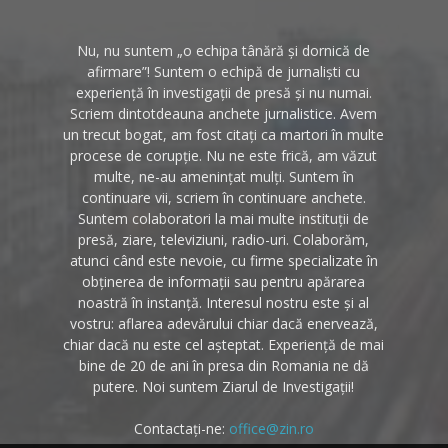
Nu, nu suntem „o echipa tânără și dornică de
afirmare”! Suntem o echipă de jurnaliști cu
experiență în investigații de presă și nu numai.
Scriem dintotdeauna anchete jurnalistice. Avem
un trecut bogat, am fost citați ca martori în multe
procese de corupție. Nu ne este frică, am văzut
multe, ne-au amenințat mulți. Suntem în
continuare vii, scriem în continuare anchete.
Suntem colaboratori la mai multe instituții de
presă, ziare, televiziuni, radio-uri. Colaborăm,
atunci când este nevoie, cu firme specializate în
obținerea de informații sau pentru apărarea
noastră în instanță. Interesul nostru este și al
vostru: aflarea adevărului chiar dacă enervează,
chiar dacă nu este cel așteptat. Experiență de mai
bine de 20 de ani în presa din Romania ne dă
putere. Noi suntem Ziarul de Investigații!
Contactați-ne:
office@zin.ro