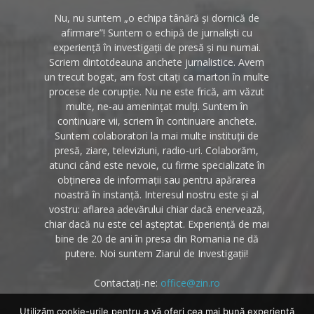
Nu, nu suntem „o echipa tânără și dornică de
afirmare”! Suntem o echipă de jurnaliști cu
experiență în investigații de presă și nu numai.
Scriem dintotdeauna anchete jurnalistice. Avem
un trecut bogat, am fost citați ca martori în multe
procese de corupție. Nu ne este frică, am văzut
multe, ne-au amenințat mulți. Suntem în
continuare vii, scriem în continuare anchete.
Suntem colaboratori la mai multe instituții de
presă, ziare, televiziuni, radio-uri. Colaborăm,
atunci când este nevoie, cu firme specializate în
obținerea de informații sau pentru apărarea
noastră în instanță. Interesul nostru este și al
vostru: aflarea adevărului chiar dacă enervează,
chiar dacă nu este cel așteptat. Experiență de mai
bine de 20 de ani în presa din Romania ne dă
putere. Noi suntem Ziarul de Investigații!
Contactați-ne:
office@zin.ro
Utilizăm cookie-urile pentru a vă oferi cea mai bună experiență