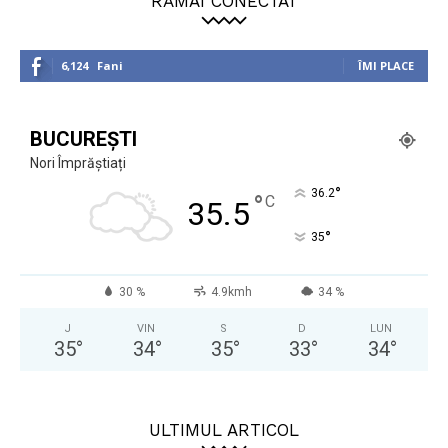
RĂMÂI CONECTAT
6,124
Fani
ÎMI PLACE
BUCUREȘTI
Nori Împrăștiați
°
36.2
°
C
35.5
°
35
30 %
4.9kmh
34 %
J
VIN
S
D
LUN
35
°
34
°
35
°
33
°
34
°
ULTIMUL ARTICOL