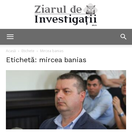
Ziarul
Acasă
Etichete
Mircea banias
Etichetă: mircea banias
de
Investigații