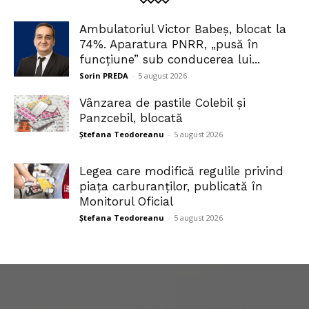
Ambulatoriul Victor Babeș, blocat la
74%. Aparatura PNRR, „pusă în
funcțiune” sub conducerea lui...
Sorin PREDA
-
5 august 2026
Vânzarea de pastile Colebil și
Panzcebil, blocată
Ștefana Teodoreanu
-
5 august 2026
Legea care modifică regulile privind
piața carburanților, publicată în
Monitorul Oficial
Ștefana Teodoreanu
-
5 august 2026