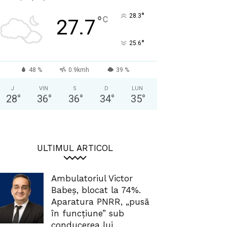
°
28.3
°
C
27.7
°
25.6
48 %
0.9kmh
39 %
J
VIN
S
D
LUN
28
°
36
°
36
°
34
°
35
°
ULTIMUL ARTICOL
Ambulatoriul Victor
Babeș, blocat la 74%.
Aparatura PNRR, „pusă
în funcțiune” sub
conducerea lui...