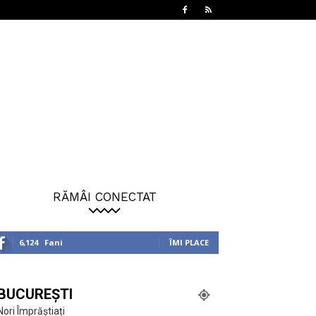
RĂMÂI CONECTAT
6,124
Fani
ÎMI PLACE
BUCUREȘTI
Nori Împrăștiați