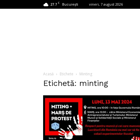
C
27.7
vineri, 7 august 2026
București
Acasă
Etichete
Minting
Etichetă: minting