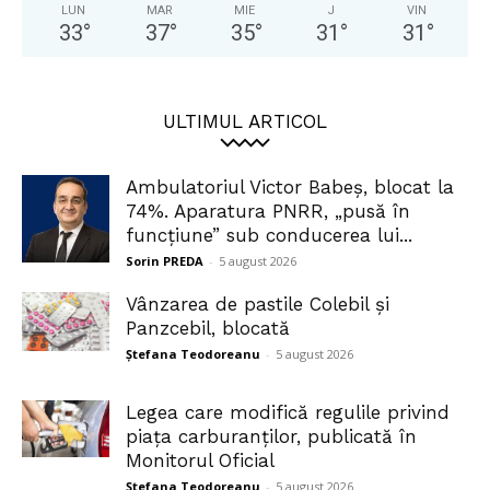
LUN
MAR
MIE
J
VIN
33
°
37
°
35
°
31
°
31
°
ULTIMUL ARTICOL
Ambulatoriul Victor Babeș, blocat la
74%. Aparatura PNRR, „pusă în
funcțiune” sub conducerea lui...
Sorin PREDA
-
5 august 2026
Vânzarea de pastile Colebil și
Panzcebil, blocată
Ștefana Teodoreanu
-
5 august 2026
Legea care modifică regulile privind
piața carburanților, publicată în
Monitorul Oficial
Ștefana Teodoreanu
-
5 august 2026