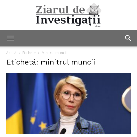
Ziarul
Acasă
Etichete
Minitrul muncii
Etichetă: minitrul muncii
de
Investigații