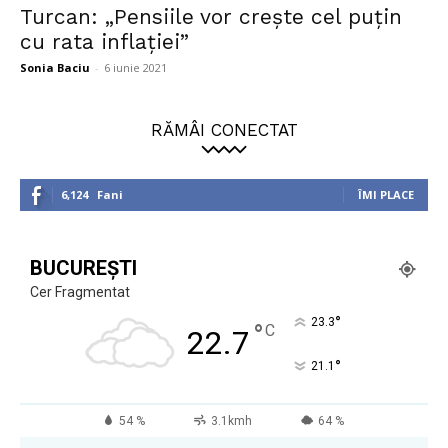
Turcan: „Pensiile vor creşte cel puţin
cu rata inflaţiei”
Sonia Baciu
-
6 iunie 2021
RĂMÂI CONECTAT
6,124
Fani
ÎMI PLACE
BUCUREȘTI
Cer Fragmentat
°
23.3
°
C
22.7
°
21.1
54 %
3.1kmh
64 %