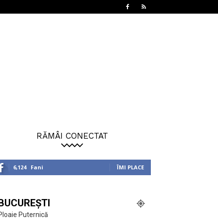
RĂMÂI CONECTAT
6,124
Fani
ÎMI PLACE
BUCUREȘTI
Ploaie Puternică