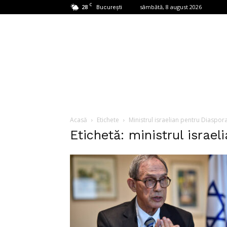
C
28
sâmbătă, 8 august 2026
București
Acasă
Etichete
Ministrul israelian pentru Diaspor
Etichetă: ministrul israe