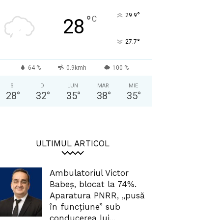
°
29.9
°
C
28
°
27.7
64 %
0.9kmh
100 %
S
D
LUN
MAR
MIE
28
°
32
°
35
°
38
°
35
°
ULTIMUL ARTICOL
Ambulatoriul Victor
Babeș, blocat la 74%.
Aparatura PNRR, „pusă
în funcțiune” sub
conducerea lui...